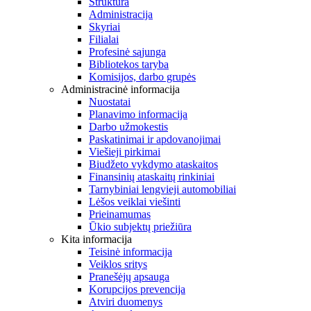
Struktūra
Administracija
Skyriai
Filialai
Profesinė sąjunga
Bibliotekos taryba
Komisijos, darbo grupės
Administracinė informacija
Nuostatai
Planavimo informacija
Darbo užmokestis
Paskatinimai ir apdovanojimai
Viešieji pirkimai
Biudžeto vykdymo ataskaitos
Finansinių ataskaitų rinkiniai
Tarnybiniai lengvieji automobiliai
Lėšos veiklai viešinti
Prieinamumas
Ūkio subjektų priežiūra
Kita informacija
Teisinė informacija
Veiklos sritys
Pranešėjų apsauga
Korupcijos prevencija
Atviri duomenys