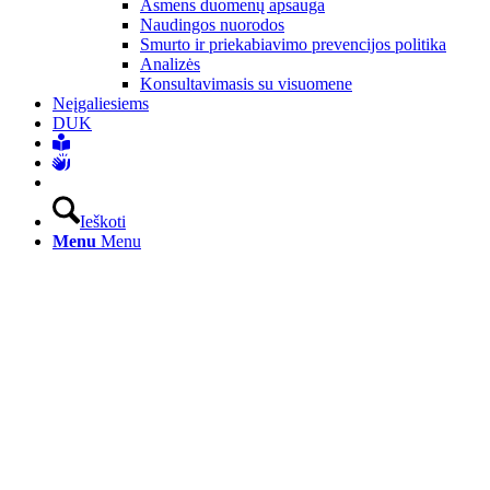
Asmens duomenų apsauga
Naudingos nuorodos
Smurto ir priekabiavimo prevencijos politika
Analizės
Konsultavimasis su visuomene
Neįgaliesiems
DUK
Ieškoti
Menu
Menu