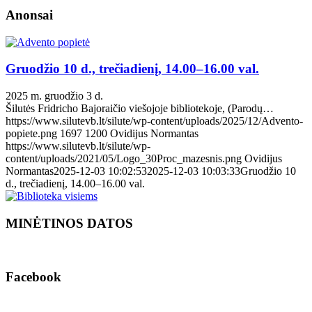
Anonsai
Gruodžio 10 d., trečiadienį, 14.00–16.00 val.
2025 m. gruodžio 3 d.
Šilutės Fridricho Bajoraičio viešojoje bibliotekoje, (Parodų…
https://www.silutevb.lt/silute/wp-content/uploads/2025/12/Advento-
popiete.png
1697
1200
Ovidijus Normantas
https://www.silutevb.lt/silute/wp-
content/uploads/2021/05/Logo_30Proc_mazesnis.png
Ovidijus
Normantas
2025-12-03 10:02:53
2025-12-03 10:03:33
Gruodžio 10
d., trečiadienį, 14.00–16.00 val.
MINĖTINOS DATOS
Facebook