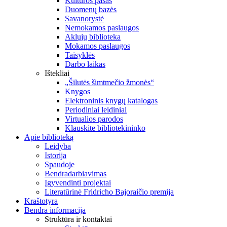
Kultūros pasas
Duomenų bazės
Savanorystė
Nemokamos paslaugos
Aklųjų biblioteka
Mokamos paslaugos
Taisyklės
Darbo laikas
Ištekliai
„Šilutės šimtmečio žmonės“
Knygos
Elektroninis knygų katalogas
Periodiniai leidiniai
Virtualios parodos
Klauskite bibliotekininko
Apie biblioteką
Leidyba
Istorija
Spaudoje
Bendradarbiavimas
Įgyvendinti projektai
Literatūrinė Fridricho Bajoraičio premija
Kraštotyra
Bendra informacija
Struktūra ir kontaktai