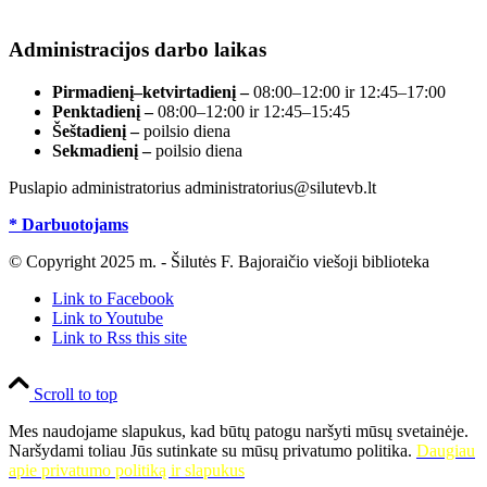
registre, įmonės kodas 190700188.
Administracijos darbo laikas
Pirmadienį–ketvirtadienį –
08:00–12:00 ir 12:45–17:00
Penktadienį –
08:00–12:00 ir 12:45–15:45
Šeštadienį –
poilsio diena
Sekmadienį –
poilsio diena
Puslapio administratorius administratorius@silutevb.lt
* Darbuotojams
© Copyright 2025 m. - Šilutės F. Bajoraičio viešoji biblioteka
Link to Facebook
Link to Youtube
Link to Rss this site
Scroll to top
Mes naudojame slapukus, kad būtų patogu naršyti mūsų svetainėje.
Naršydami toliau Jūs sutinkate su mūsų privatumo politika.
Daugiau
apie privatumo politiką ir slapukus