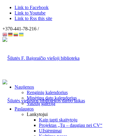
Link to Facebook
Link to Youtube
Link to Rss this site
+370-441-78-216 /
Naujienos
Renginių kalendorius
Minėtinų datų kalendorius
Vaizdų galerija
Paslaugos
Lankytojui
Kaip tapti skaitytoju
Projektas „Tu – daugiau nei CV“
Užsiėmimai