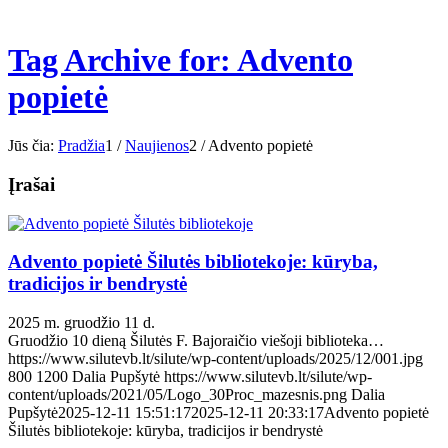
Tag Archive for: Advento
popietė
Jūs čia:
Pradžia
1
/
Naujienos
2
/
Advento popietė
Įrašai
Advento popietė Šilutės bibliotekoje: kūryba,
tradicijos ir bendrystė
2025 m. gruodžio 11 d.
Gruodžio 10 dieną Šilutės F. Bajoraičio viešoji biblioteka…
https://www.silutevb.lt/silute/wp-content/uploads/2025/12/001.jpg
800
1200
Dalia Pupšytė
https://www.silutevb.lt/silute/wp-
content/uploads/2021/05/Logo_30Proc_mazesnis.png
Dalia
Pupšytė
2025-12-11 15:51:17
2025-12-11 20:33:17
Advento popietė
Šilutės bibliotekoje: kūryba, tradicijos ir bendrystė