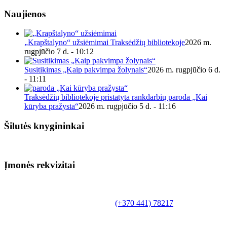
Naujienos
„Krapštalyno“ užsiėmimai Traksėdžių bibliotekoje
2026 m.
rugpjūčio 7 d. - 10:12
Susitikimas „Kaip pakvimpa žolynais“
2026 m. rugpjūčio 6 d.
- 11:11
Traksėdžių bibliotekoje pristatyta rankdarbių paroda „Kai
kūryba pražysta“
2026 m. rugpjūčio 5 d. - 11:16
Šilutės knygininkai
Įmonės rekvizitai
Biudžetinė įstaiga.
Šilutės rajono savivaldybės Fridricho
Bajoraičio viešoji biblioteka
Tilžės g. 10, LT-99172, Šilutė, tel.
(+370 441) 78217
,
el. paštas info@silutevb.lt, www.silutevb.lt
Duomenys kaupiami ir saugomi Juridinių asmenų