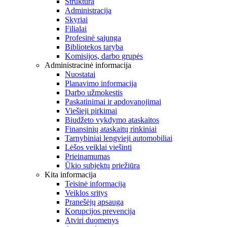
Struktūra
Administracija
Skyriai
Filialai
Profesinė sąjunga
Bibliotekos taryba
Komisijos, darbo grupės
Administracinė informacija
Nuostatai
Planavimo informacija
Darbo užmokestis
Paskatinimai ir apdovanojimai
Viešieji pirkimai
Biudžeto vykdymo ataskaitos
Finansinių ataskaitų rinkiniai
Tarnybiniai lengvieji automobiliai
Lėšos veiklai viešinti
Prieinamumas
Ūkio subjektų priežiūra
Kita informacija
Teisinė informacija
Veiklos sritys
Pranešėjų apsauga
Korupcijos prevencija
Atviri duomenys