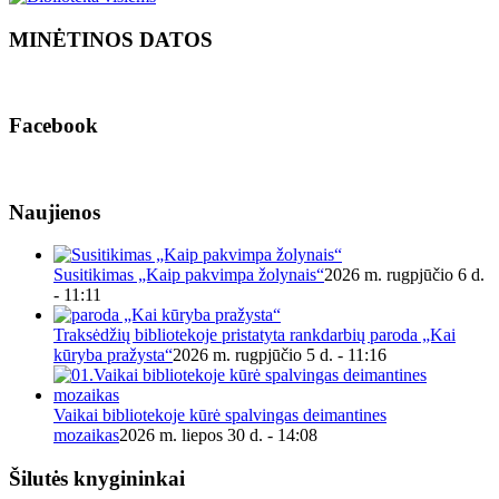
MINĖTINOS DATOS
Facebook
Naujienos
Susitikimas „Kaip pakvimpa žolynais“
2026 m. rugpjūčio 6 d.
- 11:11
Traksėdžių bibliotekoje pristatyta rankdarbių paroda „Kai
kūryba pražysta“
2026 m. rugpjūčio 5 d. - 11:16
Vaikai bibliotekoje kūrė spalvingas deimantines
mozaikas
2026 m. liepos 30 d. - 14:08
Šilutės knygininkai