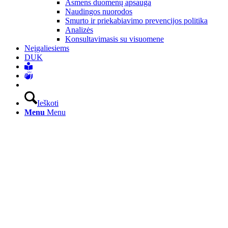
Asmens duomenų apsauga
Naudingos nuorodos
Smurto ir priekabiavimo prevencijos politika
Analizės
Konsultavimasis su visuomene
Neįgaliesiems
DUK
Ieškoti
Menu
Menu