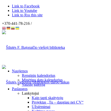
Link to Facebook
Link to Youtube
Link to Rss this site
+370-441-78-216 /
Naujienos
Renginių kalendorius
Minėtinų datų kalendorius
Vaizdų galerija
Paslaugos
Lankytojui
Kaip tapti skaitytoju
Projektas „Tu – daugiau nei CV“
Užsiėmimai