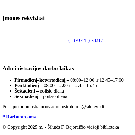
Įmonės rekvizitai
Biudžetinė įstaiga.
Šilutės rajono savivaldybės Fridricho
Bajoraičio viešoji biblioteka
Tilžės g. 10, LT-99172, Šilutė, tel.
(+370 441) 78217
,
el. paštas info@silutevb.lt, www.silutevb.lt
Duomenys kaupiami ir saugomi Juridinių asmenų
registre, įmonės kodas 190700188.
Administracijos darbo laikas
Pirmadienį–ketvirtadienį –
08:00–12:00 ir 12:45–17:00
Penktadienį –
08:00–12:00 ir 12:45–15:45
Šeštadienį –
poilsio diena
Sekmadienį –
poilsio diena
Puslapio administratorius administratorius@silutevb.lt
* Darbuotojams
© Copyright 2025 m. - Šilutės F. Bajoraičio viešoji biblioteka