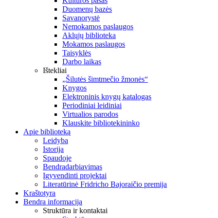
Kultūros pasas
Duomenų bazės
Savanorystė
Nemokamos paslaugos
Aklųjų biblioteka
Mokamos paslaugos
Taisyklės
Darbo laikas
Ištekliai
„Šilutės šimtmečio žmonės“
Knygos
Elektroninis knygų katalogas
Periodiniai leidiniai
Virtualios parodos
Klauskite bibliotekininko
Apie biblioteką
Leidyba
Istorija
Spaudoje
Bendradarbiavimas
Įgyvendinti projektai
Literatūrinė Fridricho Bajoraičio premija
Kraštotyra
Bendra informacija
Struktūra ir kontaktai