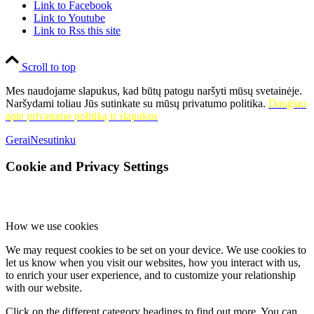
Link to Facebook
Link to Youtube
Link to Rss this site
Scroll to top
Mes naudojame slapukus, kad būtų patogu naršyti mūsų svetainėje.
Naršydami toliau Jūs sutinkate su mūsų privatumo politika.
Daugiau
apie privatumo politiką ir slapukus
Gerai
Nesutinku
Cookie and Privacy Settings
How we use cookies
We may request cookies to be set on your device. We use cookies to
let us know when you visit our websites, how you interact with us,
to enrich your user experience, and to customize your relationship
with our website.
Click on the different category headings to find out more. You can