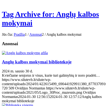
Tag Archive for: Anglų kalbos
mokymai
Jūs čia:
Pradžia
1
/
Anonsai
2
/
Anglų kalbos mokymai
Anonsai
Anglų kalbos mokymai bibliotekoje
2024 m. sausio 30 d.
Kviečiame senjorus ir visus, kurie turi galimybių ir noro pradėti…
https://www.silutevb.lt/silute/wp-
content/uploads/2024/01/422615499_690441929911380_877037091
720
509
Ovidijus Normantas
https://www.silutevb.lt/silute/wp-
content/uploads/2021/05/Logo_30Proc_mazesnis.png
Ovidijus
Normantas
2024-01-30 12:56:15
2024-01-30 12:57:12
Anglų kalbos
mokymai bibliotekoje