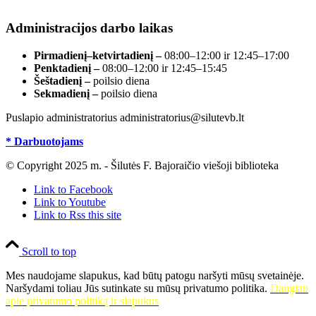
registre, įmonės kodas 190700188.
Administracijos darbo laikas
Pirmadienį–ketvirtadienį –
08:00–12:00 ir 12:45–17:00
Penktadienį –
08:00–12:00 ir 12:45–15:45
Šeštadienį –
poilsio diena
Sekmadienį –
poilsio diena
Puslapio administratorius administratorius@silutevb.lt
* Darbuotojams
© Copyright 2025 m. - Šilutės F. Bajoraičio viešoji biblioteka
Link to Facebook
Link to Youtube
Link to Rss this site
Scroll to top
Mes naudojame slapukus, kad būtų patogu naršyti mūsų svetainėje.
Naršydami toliau Jūs sutinkate su mūsų privatumo politika.
Daugiau
apie privatumo politiką ir slapukus