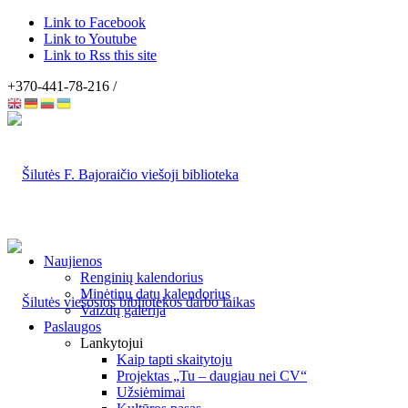
Link to Facebook
Link to Youtube
Link to Rss this site
+370-441-78-216 /
Naujienos
Renginių kalendorius
Minėtinų datų kalendorius
Vaizdų galerija
Paslaugos
Lankytojui
Kaip tapti skaitytoju
Projektas „Tu – daugiau nei CV“
Užsiėmimai