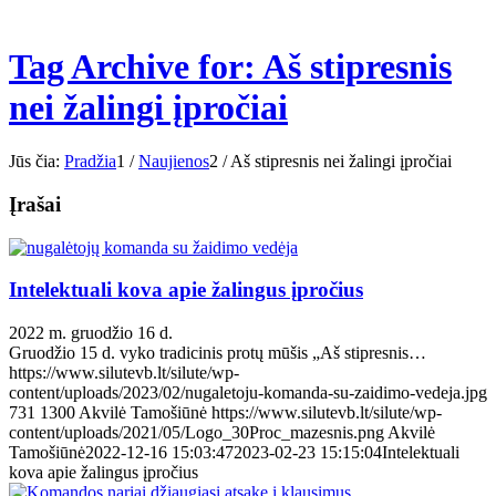
Tag Archive for: Aš stipresnis
nei žalingi įpročiai
Jūs čia:
Pradžia
1
/
Naujienos
2
/
Aš stipresnis nei žalingi įpročiai
Įrašai
Intelektuali kova apie žalingus įpročius
2022 m. gruodžio 16 d.
Gruodžio 15 d. vyko tradicinis protų mūšis „Aš stipresnis…
https://www.silutevb.lt/silute/wp-
content/uploads/2023/02/nugaletoju-komanda-su-zaidimo-vedeja.jpg
731
1300
Akvilė Tamošiūnė
https://www.silutevb.lt/silute/wp-
content/uploads/2021/05/Logo_30Proc_mazesnis.png
Akvilė
Tamošiūnė
2022-12-16 15:03:47
2023-02-23 15:15:04
Intelektuali
kova apie žalingus įpročius