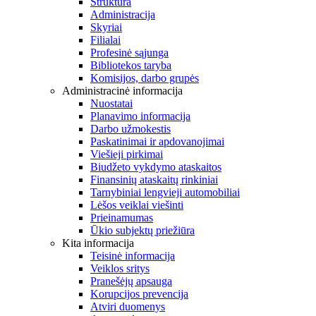
Struktūra
Administracija
Skyriai
Filialai
Profesinė sąjunga
Bibliotekos taryba
Komisijos, darbo grupės
Administracinė informacija
Nuostatai
Planavimo informacija
Darbo užmokestis
Paskatinimai ir apdovanojimai
Viešieji pirkimai
Biudžeto vykdymo ataskaitos
Finansinių ataskaitų rinkiniai
Tarnybiniai lengvieji automobiliai
Lėšos veiklai viešinti
Prieinamumas
Ūkio subjektų priežiūra
Kita informacija
Teisinė informacija
Veiklos sritys
Pranešėjų apsauga
Korupcijos prevencija
Atviri duomenys