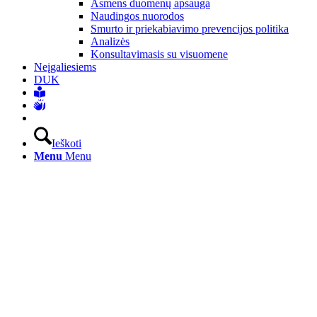
Asmens duomenų apsauga
Naudingos nuorodos
Smurto ir priekabiavimo prevencijos politika
Analizės
Konsultavimasis su visuomene
Neįgaliesiems
DUK
Ieškoti
Menu
Menu