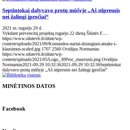
Septintokai dalyvavo protų mūšyje „Aš stipresnis
nei žalingi įpročiai“
2021 m. rugsėjo 29 d.
Vykdant prevencinį projektą rugsėjo 22 dieną Šilutės F.…
https://www.silutevb.lt/silute/wp-
content/uploads/2021/09/Komandos-nariai-dziaugiasi-atsake-i-
klausimus-scaled.jpg
1707
2560
Ovidijus Normantas
https://www.silutevb.lt/silute/wp-
content/uploads/2021/05/Logo_30Proc_mazesnis.png
Ovidijus
Normantas
2021-09-29 10:32:36
2021-09-29 10:32:36
Septintokai
dalyvavo protų mūšyje „Aš stipresnis nei žalingi įpročiai“
MINĖTINOS DATOS
Facebook