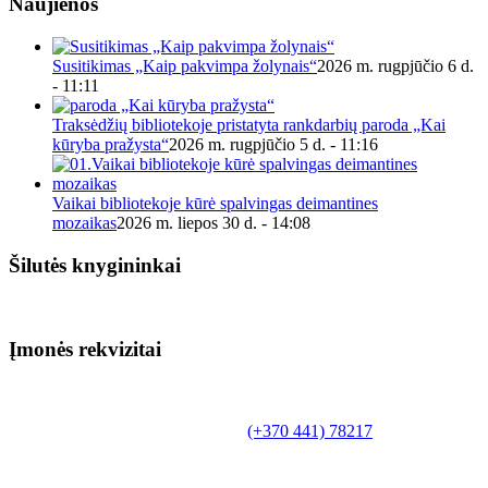
Naujienos
Susitikimas „Kaip pakvimpa žolynais“
2026 m. rugpjūčio 6 d.
- 11:11
Traksėdžių bibliotekoje pristatyta rankdarbių paroda „Kai
kūryba pražysta“
2026 m. rugpjūčio 5 d. - 11:16
Vaikai bibliotekoje kūrė spalvingas deimantines
mozaikas
2026 m. liepos 30 d. - 14:08
Šilutės knygininkai
Įmonės rekvizitai
Biudžetinė įstaiga.
Šilutės rajono savivaldybės Fridricho
Bajoraičio viešoji biblioteka
Tilžės g. 10, LT-99172, Šilutė, tel.
(+370 441) 78217
,
el. paštas info@silutevb.lt, www.silutevb.lt
Duomenys kaupiami ir saugomi Juridinių asmenų