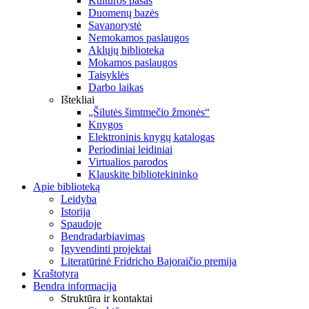
Kultūros pasas
Duomenų bazės
Savanorystė
Nemokamos paslaugos
Aklųjų biblioteka
Mokamos paslaugos
Taisyklės
Darbo laikas
Ištekliai
„Šilutės šimtmečio žmonės“
Knygos
Elektroninis knygų katalogas
Periodiniai leidiniai
Virtualios parodos
Klauskite bibliotekininko
Apie biblioteką
Leidyba
Istorija
Spaudoje
Bendradarbiavimas
Įgyvendinti projektai
Literatūrinė Fridricho Bajoraičio premija
Kraštotyra
Bendra informacija
Struktūra ir kontaktai