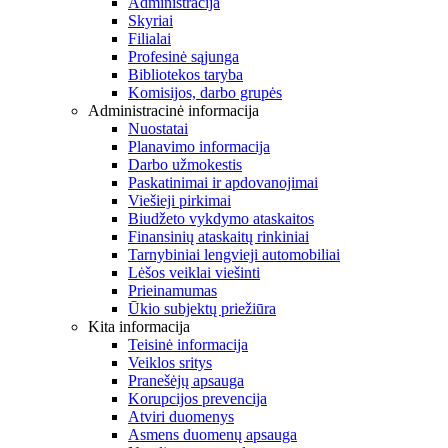
Administracija
Skyriai
Filialai
Profesinė sąjunga
Bibliotekos taryba
Komisijos, darbo grupės
Administracinė informacija
Nuostatai
Planavimo informacija
Darbo užmokestis
Paskatinimai ir apdovanojimai
Viešieji pirkimai
Biudžeto vykdymo ataskaitos
Finansinių ataskaitų rinkiniai
Tarnybiniai lengvieji automobiliai
Lėšos veiklai viešinti
Prieinamumas
Ūkio subjektų priežiūra
Kita informacija
Teisinė informacija
Veiklos sritys
Pranešėjų apsauga
Korupcijos prevencija
Atviri duomenys
Asmens duomenų apsauga