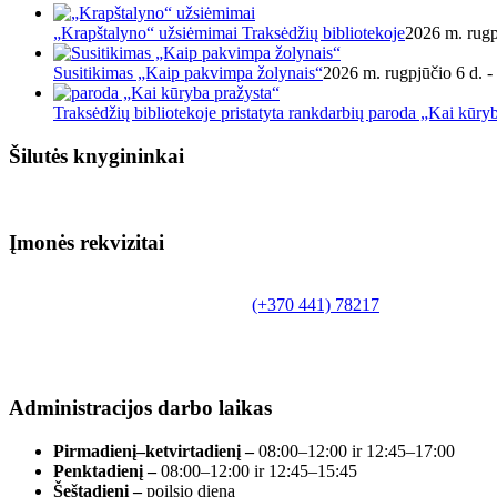
„Krapštalyno“ užsiėmimai Traksėdžių bibliotekoje
2026 m. rugp
Susitikimas „Kaip pakvimpa žolynais“
2026 m. rugpjūčio 6 d. -
Traksėdžių bibliotekoje pristatyta rankdarbių paroda „Kai kūry
Šilutės knygininkai
Įmonės rekvizitai
Biudžetinė įstaiga.
Šilutės rajono savivaldybės Fridricho Bajoraičio
Tilžės g. 10, LT-99172, Šilutė, tel.
(+370 441) 78217
,
el. paštas info@silutevb.lt, www.silutevb.lt
Duomenys kaupiami ir saugomi Juridinių asmenų
registre, įmonės kodas 190700188.
Administracijos darbo laikas
Pirmadienį–ketvirtadienį –
08:00–12:00 ir 12:45–17:00
Penktadienį –
08:00–12:00 ir 12:45–15:45
Šeštadienį –
poilsio diena