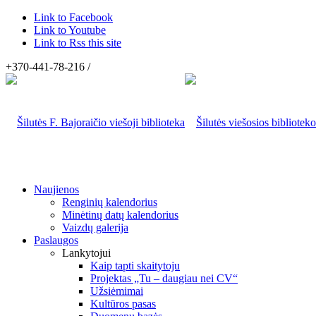
Link to Facebook
Link to Youtube
Link to Rss this site
+370-441-78-216 /
Naujienos
Renginių kalendorius
Minėtinų datų kalendorius
Vaizdų galerija
Paslaugos
Lankytojui
Kaip tapti skaitytoju
Projektas „Tu – daugiau nei CV“
Užsiėmimai
Kultūros pasas