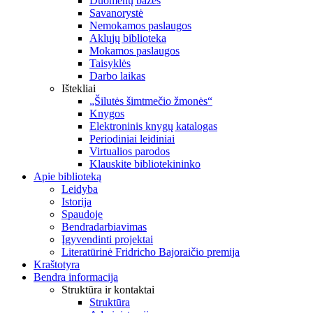
Duomenų bazės
Savanorystė
Nemokamos paslaugos
Aklųjų biblioteka
Mokamos paslaugos
Taisyklės
Darbo laikas
Ištekliai
„Šilutės šimtmečio žmonės“
Knygos
Elektroninis knygų katalogas
Periodiniai leidiniai
Virtualios parodos
Klauskite bibliotekininko
Apie biblioteką
Leidyba
Istorija
Spaudoje
Bendradarbiavimas
Įgyvendinti projektai
Literatūrinė Fridricho Bajoraičio premija
Kraštotyra
Bendra informacija
Struktūra ir kontaktai
Struktūra