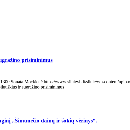
 sugrąžino prisiminimus
1300
Sonata Mockienė
https://www.silutevb.lt/silute/wp-content/up
ilutiškius ir sugrąžino prisiminimus
renginį „Šimtmečio dainų ir šokių vėrinys“.