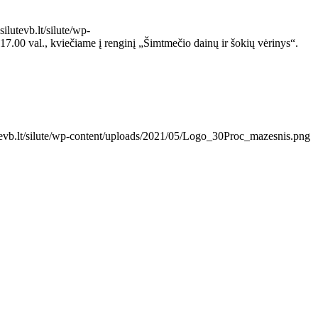
ilutevb.lt/silute/wp-
, 17.00 val., kviečiame į renginį „Šimtmečio dainų ir šokių vėrinys“.
tevb.lt/silute/wp-content/uploads/2021/05/Logo_30Proc_mazesnis.png