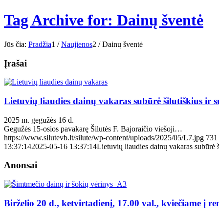
Tag Archive for: Dainų šventė
Jūs čia:
Pradžia
1
/
Naujienos
2
/
Dainų šventė
Įrašai
Lietuvių liaudies dainų vakaras subūrė šilutiškius ir
2025 m. gegužės 16 d.
Gegužės 15-osios pavakarę Šilutės F. Bajoraičio viešoji…
https://www.silutevb.lt/silute/wp-content/uploads/2025/05/L7.jpg
731
13:37:14
2025-05-16 13:37:14
Lietuvių liaudies dainų vakaras subūrė š
Anonsai
Birželio 20 d., ketvirtadienį, 17.00 val., kviečiame į 