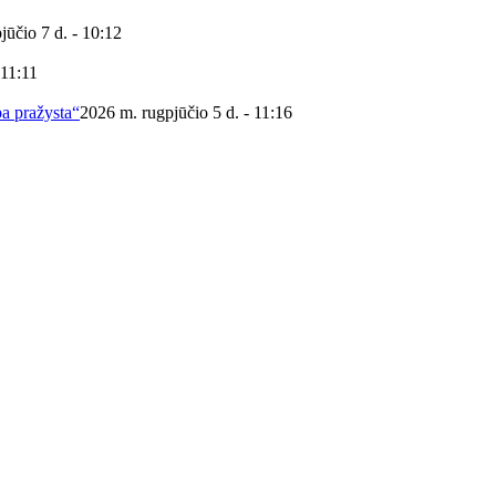
jūčio 7 d. - 10:12
 11:11
ba pražysta“
2026 m. rugpjūčio 5 d. - 11:16
 viešoji biblioteka