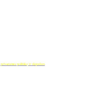
privatumo politiką ir slapukus