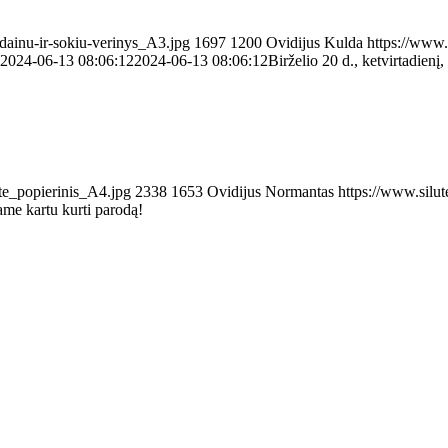
-dainu-ir-sokiu-verinys_A3.jpg
1697
1200
Ovidijus Kulda
https://www.s
2024-06-13 08:06:12
2024-06-13 08:06:12
Birželio 20 d., ketvirtadienį
te_popierinis_A4.jpg
2338
1653
Ovidijus Normantas
https://www.silu
me kartu kurti parodą!