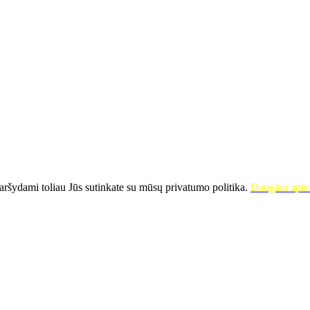
ršydami toliau Jūs sutinkate su mūsų privatumo politika.
Daugiau apie 