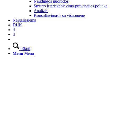
Naudingos nuorodos
Smurto ir priekabiavimo prevencijos politika
Analizės
Konsultavimasis su visuomene
Neįgaliesiems
DUK
Ieškoti
Menu
Menu