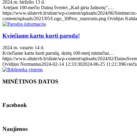
2024 m. birželio 13 d.
Artėjant 100-mečio Dainų šventei „Kad giria žaliuotų“,…
https://www.silutevb.lt/silute/wp-content/uploads/2024/06/Simtmecio
content/uploads/2021/05/Logo_30Proc_mazesnis.png
Ovidijus Kulda
Kviečiame kartu kurti parodą!
2024 m. vasario 14 d.
Kviečiame kartu kurti parodą, skirtą 100-metį mininčiai…
https://www.silutevb.lt/silute/wp-content/uploads/2024/02/DainuSven
Ovidijus Normantas
2024-02-14 12:33:30
2024-06-25 11:21:39
Kviečia
MINĖTINOS DATOS
Facebook
Naujienos