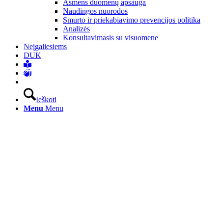
Asmens duomenų apsauga
Naudingos nuorodos
Smurto ir priekabiavimo prevencijos politika
Analizės
Konsultavimasis su visuomene
Neįgaliesiems
DUK
Ieškoti
Menu
Menu