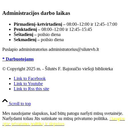
registre, įmonės kodas 190700188.
Administracijos darbo laikas
Pirmadienį–ketvirtadienį –
08:00–12:00 ir 12:45–17:00
Penktadienį –
08:00–12:00 ir 12:45–15:45
Šeštadienį –
poilsio diena
Sekmadienį –
poilsio diena
Puslapio administratorius administratorius@silutevb.lt
* Darbuotojams
© Copyright 2025 m. - Šilutės F. Bajoraičio viešoji biblioteka
Link to Facebook
Link to Youtube
Link to Rss this site
Scroll to top
Mes naudojame slapukus, kad būtų patogu naršyti mūsų svetainėje.
Naršydami toliau Jūs sutinkate su mūsų privatumo politika.
Daugiau
apie privatumo politiką ir slapukus