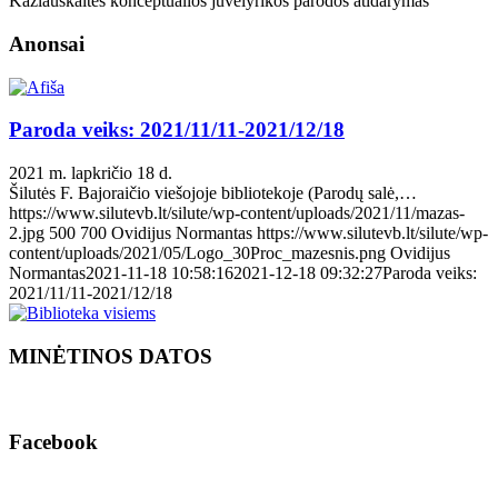
Kazlauskaitės konceptualios juvelyrikos parodos atidarymas
Anonsai
Paroda veiks: 2021/11/11-2021/12/18
2021 m. lapkričio 18 d.
Šilutės F. Bajoraičio viešojoje bibliotekoje (Parodų salė,…
https://www.silutevb.lt/silute/wp-content/uploads/2021/11/mazas-
2.jpg
500
700
Ovidijus Normantas
https://www.silutevb.lt/silute/wp-
content/uploads/2021/05/Logo_30Proc_mazesnis.png
Ovidijus
Normantas
2021-11-18 10:58:16
2021-12-18 09:32:27
Paroda veiks:
2021/11/11-2021/12/18
MINĖTINOS DATOS
Facebook