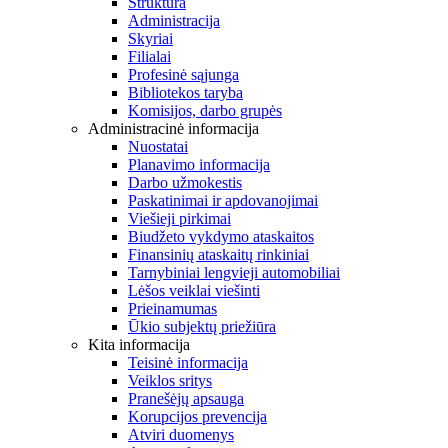
Struktūra
Administracija
Skyriai
Filialai
Profesinė sąjunga
Bibliotekos taryba
Komisijos, darbo grupės
Administracinė informacija
Nuostatai
Planavimo informacija
Darbo užmokestis
Paskatinimai ir apdovanojimai
Viešieji pirkimai
Biudžeto vykdymo ataskaitos
Finansinių ataskaitų rinkiniai
Tarnybiniai lengvieji automobiliai
Lėšos veiklai viešinti
Prieinamumas
Ūkio subjektų priežiūra
Kita informacija
Teisinė informacija
Veiklos sritys
Pranešėjų apsauga
Korupcijos prevencija
Atviri duomenys