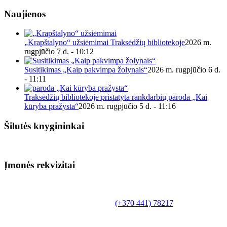
Naujienos
„Krapštalyno“ užsiėmimai Traksėdžių bibliotekoje
2026 m.
rugpjūčio 7 d. - 10:12
Susitikimas „Kaip pakvimpa žolynais“
2026 m. rugpjūčio 6 d.
- 11:11
Traksėdžių bibliotekoje pristatyta rankdarbių paroda „Kai
kūryba pražysta“
2026 m. rugpjūčio 5 d. - 11:16
Šilutės knygininkai
Įmonės rekvizitai
Biudžetinė įstaiga.
Šilutės rajono savivaldybės Fridricho
Bajoraičio viešoji biblioteka
Tilžės g. 10, LT-99172, Šilutė, tel.
(+370 441) 78217
,
el. paštas info@silutevb.lt, www.silutevb.lt
Duomenys kaupiami ir saugomi Juridinių asmenų