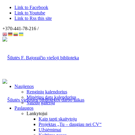
Link to Facebook
Link to Youtube
Link to Rss this site
+370-441-78-216 /
Naujienos
Renginių kalendorius
Minėtinų datų kalendorius
Vaizdų galerija
Paslaugos
Lankytojui
Kaip tapti skaitytoju
Projektas „Tu – daugiau nei CV“
Užsiėmimai