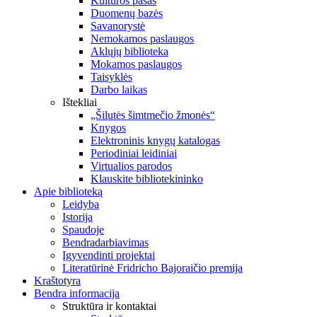
Kultūros pasas
Duomenų bazės
Savanorystė
Nemokamos paslaugos
Aklųjų biblioteka
Mokamos paslaugos
Taisyklės
Darbo laikas
Ištekliai
„Šilutės šimtmečio žmonės“
Knygos
Elektroninis knygų katalogas
Periodiniai leidiniai
Virtualios parodos
Klauskite bibliotekininko
Apie biblioteką
Leidyba
Istorija
Spaudoje
Bendradarbiavimas
Įgyvendinti projektai
Literatūrinė Fridricho Bajoraičio premija
Kraštotyra
Bendra informacija
Struktūra ir kontaktai