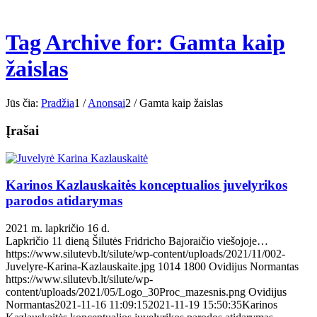
Tag Archive for: Gamta kaip
žaislas
Jūs čia:
Pradžia
1
/
Anonsai
2
/
Gamta kaip žaislas
Įrašai
Karinos Kazlauskaitės konceptualios juvelyrikos
parodos atidarymas
2021 m. lapkričio 16 d.
Lapkričio 11 dieną Šilutės Fridricho Bajoraičio viešojoje…
https://www.silutevb.lt/silute/wp-content/uploads/2021/11/002-
Juvelyre-Karina-Kazlauskaite.jpg
1014
1800
Ovidijus Normantas
https://www.silutevb.lt/silute/wp-
content/uploads/2021/05/Logo_30Proc_mazesnis.png
Ovidijus
Normantas
2021-11-16 11:09:15
2021-11-19 15:50:35
Karinos