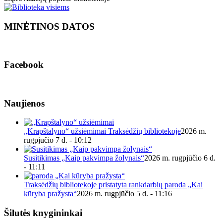
MINĖTINOS DATOS
Facebook
Naujienos
„Krapštalyno“ užsiėmimai Traksėdžių bibliotekoje
2026 m.
rugpjūčio 7 d. - 10:12
Susitikimas „Kaip pakvimpa žolynais“
2026 m. rugpjūčio 6 d.
- 11:11
Traksėdžių bibliotekoje pristatyta rankdarbių paroda „Kai
kūryba pražysta“
2026 m. rugpjūčio 5 d. - 11:16
Šilutės knygininkai