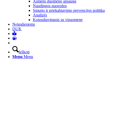
Asmens duomenų apsauga
Naudingos nuorodos
Smurto ir priekabiavimo prevencijos politika
Analizės
Konsultavimasis su visuomene
Neįgaliesiems
DUK
Ieškoti
Menu
Menu