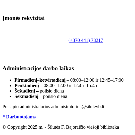
Įmonės rekvizitai
Biudžetinė įstaiga.
Šilutės rajono savivaldybės Fridricho
Bajoraičio viešoji biblioteka
Tilžės g. 10, LT-99172, Šilutė, tel.
(+370 441) 78217
,
el. paštas info@silutevb.lt, www.silutevb.lt
Duomenys kaupiami ir saugomi Juridinių asmenų
registre, įmonės kodas 190700188.
Administracijos darbo laikas
Pirmadienį–ketvirtadienį –
08:00–12:00 ir 12:45–17:00
Penktadienį –
08:00–12:00 ir 12:45–15:45
Šeštadienį –
poilsio diena
Sekmadienį –
poilsio diena
Puslapio administratorius administratorius@silutevb.lt
* Darbuotojams
© Copyright 2025 m. - Šilutės F. Bajoraičio viešoji biblioteka