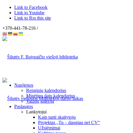
Link to Facebook
Link to Youtube
Link to Rss this site
+370-441-78-216 /
Naujienos
Renginių kalendorius
Minėtinų datų kalendorius
Vaizdų galerija
Paslaugos
Lankytojui
Kaip tapti skaitytoju
Projektas „Tu – daugiau nei CV“
Užsiėmimai