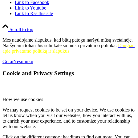
Link to Facebook
Link to Youtube
Link to Rss this site
Scroll to top
Mes naudojame slapukus, kad būtų patogu naršyti mūsų svetainėje.
Naršydami toliau Jūs sutinkate su mūsų privatumo politika.
Daugiau
apie privatumo politiką ir slapukus
Gerai
Nesutinku
Cookie and Privacy Settings
How we use cookies
We may request cookies to be set on your device. We use cookies to
let us know when you visit our websites, how you interact with us,
to enrich your user experience, and to customize your relationship
with our website.
Click on the different category headings to find out more. You can