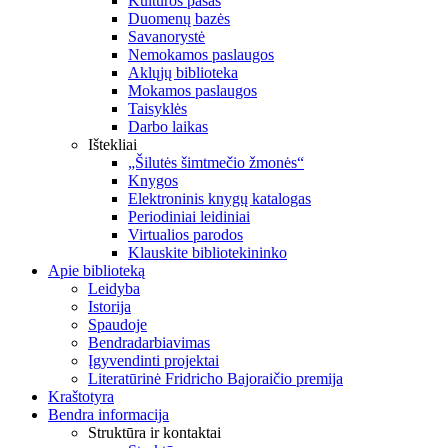
Kultūros pasas
Duomenų bazės
Savanorystė
Nemokamos paslaugos
Aklųjų biblioteka
Mokamos paslaugos
Taisyklės
Darbo laikas
Ištekliai
„Šilutės šimtmečio žmonės“
Knygos
Elektroninis knygų katalogas
Periodiniai leidiniai
Virtualios parodos
Klauskite bibliotekininko
Apie biblioteką
Leidyba
Istorija
Spaudoje
Bendradarbiavimas
Įgyvendinti projektai
Literatūrinė Fridricho Bajoraičio premija
Kraštotyra
Bendra informacija
Struktūra ir kontaktai