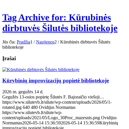
Tag Archive for: Kūrubinės
dirbtuvės Šilutės bibliotekoje
Jūs čia:
Pradžia
1
/
Naujienos
2
/
Kūrubinės dirbtuvės Šilutės
bibliotekoje
Įrašai
Kūrybinių improvizacijų popietė bibliotekoje
2026 m. gegužės 14 d.
Gegužės 13-osios popietę Šilutės F. Bajoraičio viešoji…
https://www.silutevb.lt/silute/wp-content/uploads/2026/05/1-
rotated.jpg
640
480
Ovidijus Normantas
https://www.silutevb.lt/silute/wp-
content/uploads/2021/05/Logo_30Proc_mazesnis.png
Ovidijus
Normantas
2026-05-14 15:36:59
2026-05-14 15:36:59
Kūrybinių
improvizacijų popietė bibliotekoje