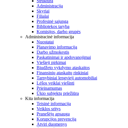
Struktūra
Administracija
Skyriai
Filialai
Profesinė sąjunga
Bibliotekos taryba
Komisijos, darbo grupės
Administracinė informacija
Nuostatai
Planavimo informacija
Darbo užmokestis
Paskatinimai ir apdovanojimai
Viešieji pirkimai
Biudžeto vykdymo ataskaitos
Finansinių ataskaitų rinkiniai
Tarnybiniai lengvieji automobiliai
Lėšos veiklai viešinti
Prieinamumas
Ūkio subjektų priežiūra
Kita informacija
Teisinė informacija
Veiklos sritys
Pranešėjų apsauga
Korupcijos prevencija
Atviri duomenys