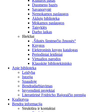
Kultūros pasas
Duomenų bazės
Savanorystė
Nemokamos paslaugos
Aklųjų biblioteka
Mokamos paslaugos
Taisyklės
Darbo laikas
Ištekliai
„Šilutės šimtmečio žmonės“
Knygos
Elektroninis knygų katalogas
Periodiniai leidiniai
Virtualios parodos
Klauskite bibliotekininko
Apie biblioteką
Leidyba
Istorija
Spaudoje
Bendradarbiavimas
Įgyvendinti projektai
Literatūrinė Fridricho Bajoraičio premija
Kraštotyra
Bendra informacija
Struktūra ir kontaktai