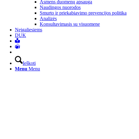
Asmens duomenų apsauga
Naudingos nuorodos
Smurto ir priekabiavimo prevencijos politika
Analizės
Konsultavimasis su visuomene
Neįgaliesiems
DUK
Ieškoti
Menu
Menu