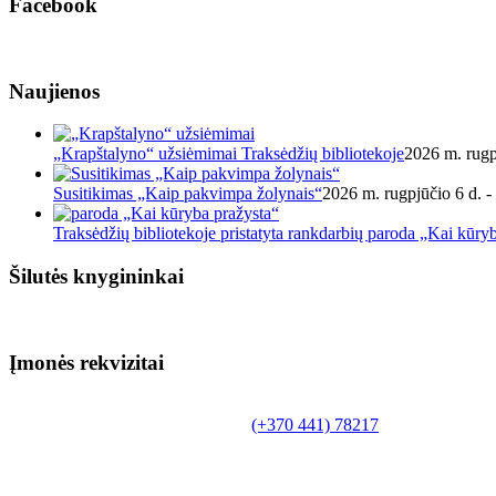
Facebook
Naujienos
„Krapštalyno“ užsiėmimai Traksėdžių bibliotekoje
2026 m. rugp
Susitikimas „Kaip pakvimpa žolynais“
2026 m. rugpjūčio 6 d. -
Traksėdžių bibliotekoje pristatyta rankdarbių paroda „Kai kūry
Šilutės knygininkai
Įmonės rekvizitai
Biudžetinė įstaiga.
Šilutės rajono savivaldybės Fridricho Bajoraičio
Tilžės g. 10, LT-99172, Šilutė, tel.
(+370 441) 78217
,
el. paštas info@silutevb.lt, www.silutevb.lt
Duomenys kaupiami ir saugomi Juridinių asmenų
registre, įmonės kodas 190700188.