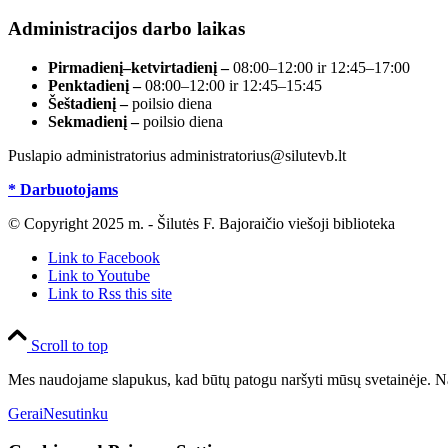
Administracijos darbo laikas
Pirmadienį–ketvirtadienį –
08:00–12:00 ir 12:45–17:00
Penktadienį –
08:00–12:00 ir 12:45–15:45
Šeštadienį –
poilsio diena
Sekmadienį –
poilsio diena
Puslapio administratorius administratorius@silutevb.lt
* Darbuotojams
© Copyright 2025 m. - Šilutės F. Bajoraičio viešoji biblioteka
Link to Facebook
Link to Youtube
Link to Rss this site
Scroll to top
Mes naudojame slapukus, kad būtų patogu naršyti mūsų svetainėje. Na
Gerai
Nesutinku