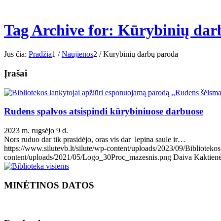
Tag Archive for: Kūrybinių da
Jūs čia:
Pradžia
1
/
Naujienos
2
/
Kūrybinių darbų paroda
Įrašai
Rudens spalvos atsispindi kūrybiniuose darbuose
2023 m. rugsėjo 9 d.
Nors ruduo dar tik prasidėjo, oras vis dar lepina saule ir…
https://www.silutevb.lt/silute/wp-content/uploads/2023/09/Bibliotek
content/uploads/2021/05/Logo_30Proc_mazesnis.png
Daiva Kaktien
MINĖTINOS DATOS