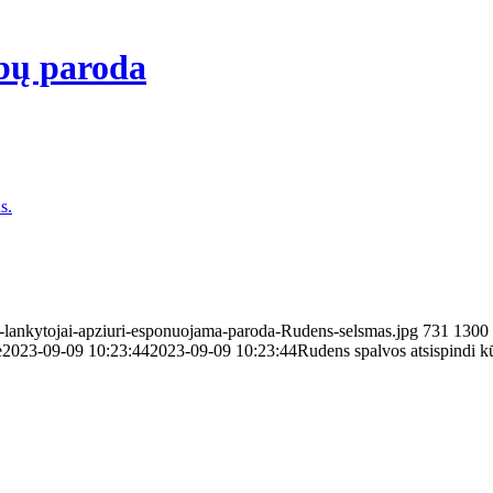
rbų paroda
os-lankytojai-apziuri-esponuojama-paroda-Rudens-selsmas.jpg
731
1300
ė
2023-09-09 10:23:44
2023-09-09 10:23:44
Rudens spalvos atsispindi k