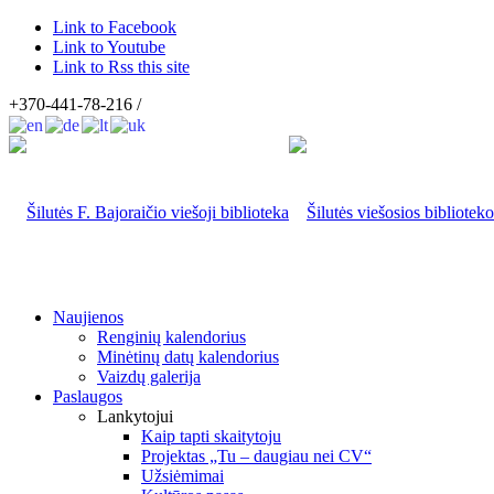
Link to Facebook
Link to Youtube
Link to Rss this site
+370-441-78-216 /
Naujienos
Renginių kalendorius
Minėtinų datų kalendorius
Vaizdų galerija
Paslaugos
Lankytojui
Kaip tapti skaitytoju
Projektas „Tu – daugiau nei CV“
Užsiėmimai