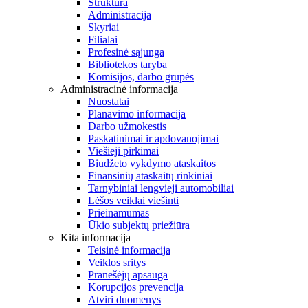
Struktūra
Administracija
Skyriai
Filialai
Profesinė sąjunga
Bibliotekos taryba
Komisijos, darbo grupės
Administracinė informacija
Nuostatai
Planavimo informacija
Darbo užmokestis
Paskatinimai ir apdovanojimai
Viešieji pirkimai
Biudžeto vykdymo ataskaitos
Finansinių ataskaitų rinkiniai
Tarnybiniai lengvieji automobiliai
Lėšos veiklai viešinti
Prieinamumas
Ūkio subjektų priežiūra
Kita informacija
Teisinė informacija
Veiklos sritys
Pranešėjų apsauga
Korupcijos prevencija
Atviri duomenys