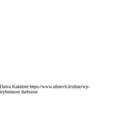
Daiva Kaktienė
https://www.silutevb.lt/silute/wp-
ūrybiniuose darbuose