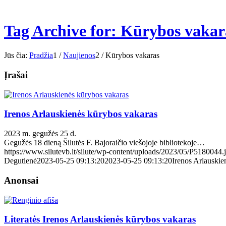
Tag Archive for: Kūrybos vakar
Jūs čia:
Pradžia
1
/
Naujienos
2
/
Kūrybos vakaras
Įrašai
Irenos Arlauskienės kūrybos vakaras
2023 m. gegužės 25 d.
Gegužės 18 dieną Šilutės F. Bajoraičio viešojoje bibliotekoje…
https://www.silutevb.lt/silute/wp-content/uploads/2023/05/P5180044.
Degutienė
2023-05-25 09:13:20
2023-05-25 09:13:20
Irenos Arlauskie
Anonsai
Literatės Irenos Arlauskienės kūrybos vakaras