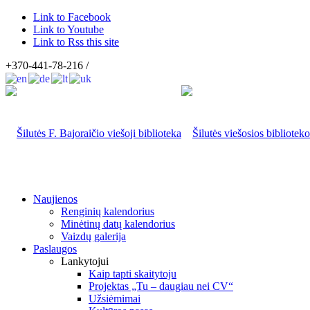
Link to Facebook
Link to Youtube
Link to Rss this site
+370-441-78-216 /
Naujienos
Renginių kalendorius
Minėtinų datų kalendorius
Vaizdų galerija
Paslaugos
Lankytojui
Kaip tapti skaitytoju
Projektas „Tu – daugiau nei CV“
Užsiėmimai