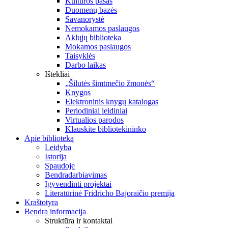
Kultūros pasas
Duomenų bazės
Savanorystė
Nemokamos paslaugos
Aklųjų biblioteka
Mokamos paslaugos
Taisyklės
Darbo laikas
Ištekliai
„Šilutės šimtmečio žmonės“
Knygos
Elektroninis knygų katalogas
Periodiniai leidiniai
Virtualios parodos
Klauskite bibliotekininko
Apie biblioteką
Leidyba
Istorija
Spaudoje
Bendradarbiavimas
Įgyvendinti projektai
Literatūrinė Fridricho Bajoraičio premija
Kraštotyra
Bendra informacija
Struktūra ir kontaktai