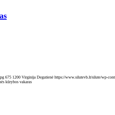
as
jpg
675
1200
Virginija Degutienė
https://www.silutevb.lt/silute/wp-c
nės kūrybos vakaras