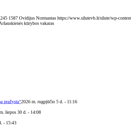
2245
1587
Ovidijus Normantas
https://www.silutevb.lt/silute/wp-con
 Arlauskienės kūrybos vakaras
ba pražysta“
2026 m. rugpjūčio 5 d. - 11:16
m. liepos 30 d. - 14:08
. - 15:43