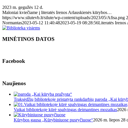
2023 m. gegužės 12 d.
Maloniai kviečiame į literatės Irenos Arlauskienės kūrybos…
https://www.silutevb.lt/silute/wp-content/uploads/2023/05/Afisa.png
Normantas
2023-05-12 11:40:48
2023-05-19 08:28:56
Literatės Irenos
MINĖTINOS DATOS
Facebook
Naujienos
Traksėdžių bibliotekoje pristatyta rankdarbių paroda „Kai kūry
Vaikai bibliotekoje kūrė spalvingas deimantines mozaikas
2026 
Kūrybos gausa „Kūrybiniuose pusryčiuose“
2026 m. liepos 28 d