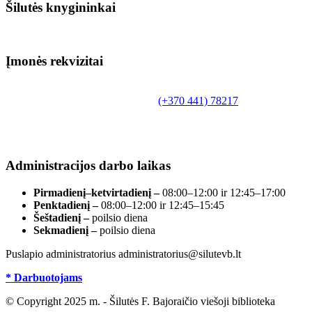
Šilutės knygininkai
Įmonės rekvizitai
Biudžetinė įstaiga.
Šilutės rajono savivaldybės Fridricho Bajoraičio
Tilžės g. 10, LT-99172, Šilutė, tel.
(+370 441) 78217
,
el. paštas info@silutevb.lt, www.silutevb.lt
Duomenys kaupiami ir saugomi Juridinių asmenų
registre, įmonės kodas 190700188.
Administracijos darbo laikas
Pirmadienį–ketvirtadienį –
08:00–12:00 ir 12:45–17:00
Penktadienį –
08:00–12:00 ir 12:45–15:45
Šeštadienį –
poilsio diena
Sekmadienį –
poilsio diena
Puslapio administratorius administratorius@silutevb.lt
* Darbuotojams
© Copyright 2025 m. - Šilutės F. Bajoraičio viešoji biblioteka