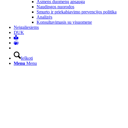
Asmens duomenų apsauga
Naudingos nuorodos
Smurto ir priekabiavimo prevencijos politika
Analizės
Konsultavimasis su visuomene
Neįgaliesiems
DUK
Ieškoti
Menu
Menu