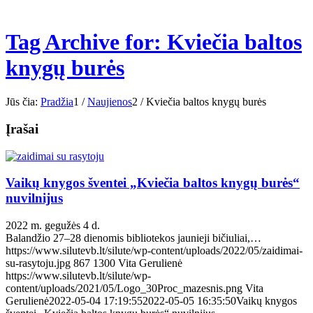
Tag Archive for: Kviečia baltos
knygų burės
Jūs čia:
Pradžia
1
/
Naujienos
2
/
Kviečia baltos knygų burės
Įrašai
Vaikų knygos šventei „Kviečia baltos knygų burės“
nuvilnijus
2022 m. gegužės 4 d.
Balandžio 27–28 dienomis bibliotekos jaunieji bičiuliai,…
https://www.silutevb.lt/silute/wp-content/uploads/2022/05/zaidimai-
su-rasytoju.jpg
867
1300
Vita Gerulienė
https://www.silutevb.lt/silute/wp-
content/uploads/2021/05/Logo_30Proc_mazesnis.png
Vita
Gerulienė
2022-05-04 17:19:55
2022-05-05 16:35:50
Vaikų knygos