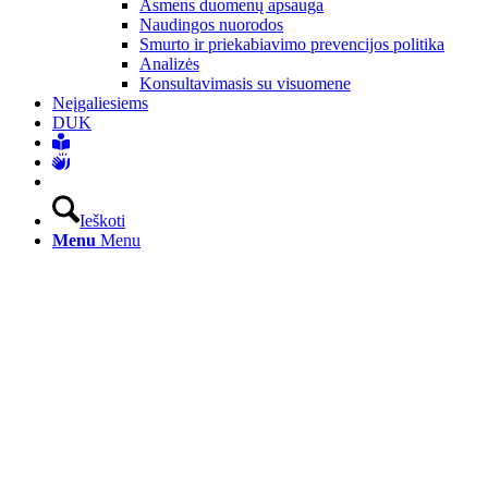
Asmens duomenų apsauga
Naudingos nuorodos
Smurto ir priekabiavimo prevencijos politika
Analizės
Konsultavimasis su visuomene
Neįgaliesiems
DUK
Ieškoti
Menu
Menu