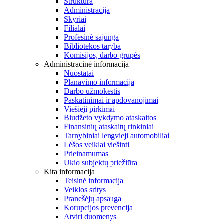
Struktūra
Administracija
Skyriai
Filialai
Profesinė sąjunga
Bibliotekos taryba
Komisijos, darbo grupės
Administracinė informacija
Nuostatai
Planavimo informacija
Darbo užmokestis
Paskatinimai ir apdovanojimai
Viešieji pirkimai
Biudžeto vykdymo ataskaitos
Finansinių ataskaitų rinkiniai
Tarnybiniai lengvieji automobiliai
Lėšos veiklai viešinti
Prieinamumas
Ūkio subjektų priežiūra
Kita informacija
Teisinė informacija
Veiklos sritys
Pranešėjų apsauga
Korupcijos prevencija
Atviri duomenys