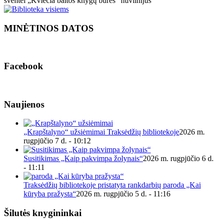
šventei „Kviečia baltos knygų burės“ nuvilnijus
MINĖTINOS DATOS
Facebook
Naujienos
„Krapštalyno“ užsiėmimai Traksėdžių bibliotekoje
2026 m.
rugpjūčio 7 d. - 10:12
Susitikimas „Kaip pakvimpa žolynais“
2026 m. rugpjūčio 6 d.
- 11:11
Traksėdžių bibliotekoje pristatyta rankdarbių paroda „Kai
kūryba pražysta“
2026 m. rugpjūčio 5 d. - 11:16
Šilutės knygininkai