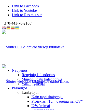
Link to Facebook
Link to Youtube
Link to Rss this site
+370-441-78-216 /
Naujienos
Renginių kalendorius
Minėtinų datų kalendorius
Vaizdų galerija
Paslaugos
Lankytojui
Kaip tapti skaitytoju
Projektas „Tu – daugiau nei CV“
Užsiėmimai