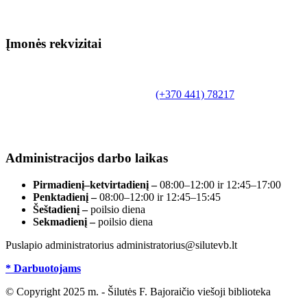
Įmonės rekvizitai
Biudžetinė įstaiga.
Šilutės rajono savivaldybės Fridricho
Bajoraičio viešoji biblioteka
Tilžės g. 10, LT-99172, Šilutė, tel.
(+370 441) 78217
,
el. paštas info@silutevb.lt, www.silutevb.lt
Duomenys kaupiami ir saugomi Juridinių asmenų
registre, įmonės kodas 190700188.
Administracijos darbo laikas
Pirmadienį–ketvirtadienį –
08:00–12:00 ir 12:45–17:00
Penktadienį –
08:00–12:00 ir 12:45–15:45
Šeštadienį –
poilsio diena
Sekmadienį –
poilsio diena
Puslapio administratorius administratorius@silutevb.lt
* Darbuotojams
© Copyright 2025 m. - Šilutės F. Bajoraičio viešoji biblioteka