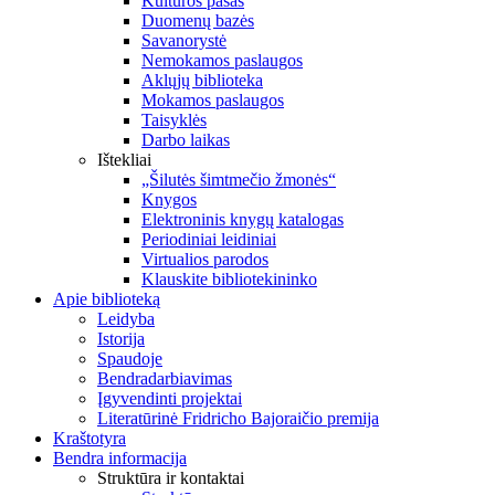
Kultūros pasas
Duomenų bazės
Savanorystė
Nemokamos paslaugos
Aklųjų biblioteka
Mokamos paslaugos
Taisyklės
Darbo laikas
Ištekliai
„Šilutės šimtmečio žmonės“
Knygos
Elektroninis knygų katalogas
Periodiniai leidiniai
Virtualios parodos
Klauskite bibliotekininko
Apie biblioteką
Leidyba
Istorija
Spaudoje
Bendradarbiavimas
Įgyvendinti projektai
Literatūrinė Fridricho Bajoraičio premija
Kraštotyra
Bendra informacija
Struktūra ir kontaktai