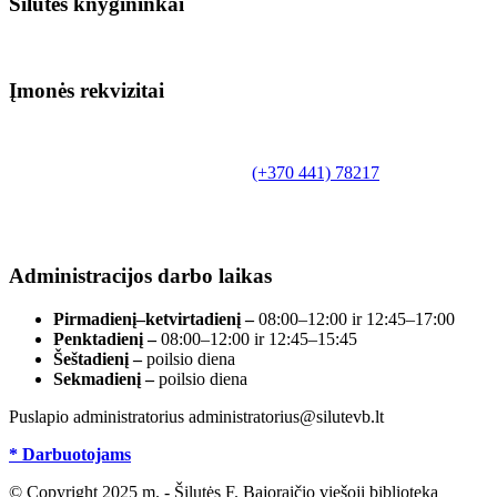
Šilutės knygininkai
Įmonės rekvizitai
Biudžetinė įstaiga.
Šilutės rajono savivaldybės Fridricho
Bajoraičio viešoji biblioteka
Tilžės g. 10, LT-99172, Šilutė, tel.
(+370 441) 78217
,
el. paštas info@silutevb.lt, www.silutevb.lt
Duomenys kaupiami ir saugomi Juridinių asmenų
registre, įmonės kodas 190700188.
Administracijos darbo laikas
Pirmadienį–ketvirtadienį –
08:00–12:00 ir 12:45–17:00
Penktadienį –
08:00–12:00 ir 12:45–15:45
Šeštadienį –
poilsio diena
Sekmadienį –
poilsio diena
Puslapio administratorius administratorius@silutevb.lt
* Darbuotojams
© Copyright 2025 m. - Šilutės F. Bajoraičio viešoji biblioteka