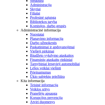
Struktūra
Administracija
Skyriai
Filialai
Profesinė sąjunga
Bibliotekos taryba
Komisijos, darbo grupės
Administracinė informacija
Nuostatai
Planavimo informacija
Darbo užmokestis
Paskatinimai ir apdovanojimai
Viešieji pirkimai
Biudžeto vykdymo ataskaitos
Finansinių ataskaitų rinkiniai
Tarnybiniai lengvieji automobiliai
Lėšos veiklai viešinti
Prieinamumas
Ūkio subjektų priežiūra
Kita informacija
Teisinė informacija
Veiklos sritys
Pranešėjų apsauga
Korupcijos prevencija
Atviri duomenys