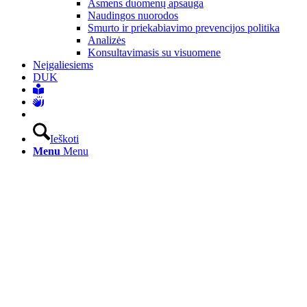
Asmens duomenų apsauga
Naudingos nuorodos
Smurto ir priekabiavimo prevencijos politika
Analizės
Konsultavimasis su visuomene
Neįgaliesiems
DUK
Ieškoti
Menu
Menu