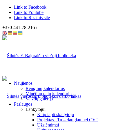
Link to Facebook
Link to Youtube
Link to Rss this site
+370-441-78-216 /
Naujienos
Renginių kalendorius
Minėtinų datų kalendorius
Vaizdų galerija
Paslaugos
Lankytojui
Kaip tapti skaitytoju
Projektas „Tu – daugiau nei CV“
Užsiėmimai