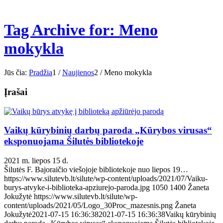
Tag Archive for: Meno
mokykla
Jūs čia:
Pradžia
1
/
Naujienos
2
/
Meno mokykla
Įrašai
Vaikų kūrybinių darbų paroda „Kūrybos virusas“
eksponuojama Šilutės bibliotekoje
2021 m. liepos 15 d.
Šilutės F. Bajoraičio viešojoje bibliotekoje nuo liepos 19…
https://www.silutevb.lt/silute/wp-content/uploads/2021/07/Vaiku-
burys-atvyke-i-biblioteka-apziurejo-paroda.jpg
1050
1400
Žaneta
Jokužytė
https://www.silutevb.lt/silute/wp-
content/uploads/2021/05/Logo_30Proc_mazesnis.png
Žaneta
Jokužytė
2021-07-15 16:36:38
2021-07-15 16:36:38
Vaikų kūrybinių