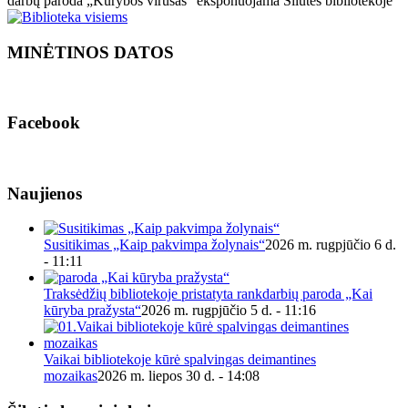
darbų paroda „Kūrybos virusas“ eksponuojama Šilutės bibliotekoje
MINĖTINOS DATOS
Facebook
Naujienos
Susitikimas „Kaip pakvimpa žolynais“
2026 m. rugpjūčio 6 d.
- 11:11
Traksėdžių bibliotekoje pristatyta rankdarbių paroda „Kai
kūryba pražysta“
2026 m. rugpjūčio 5 d. - 11:16
Vaikai bibliotekoje kūrė spalvingas deimantines
mozaikas
2026 m. liepos 30 d. - 14:08