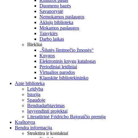
Kultūros pasas
Duomenų bazės
Savanorystė
Nemokamos paslaugos
Aklųjų biblioteka
Mokamos paslaugos
Taisyklės
Darbo laikas
Ištekliai
„Šilutės šimtmečio žmonės“
Knygos
Elektroninis knygų katalogas
Periodiniai leidiniai
Virtualios parodos
Klauskite bibliotekininko
Apie biblioteką
Leidyba
Istorija
Spaudoje
Bendradarbiavimas
Įgyvendinti projektai
Literatūrinė Fridricho Bajoraičio premija
Kraštotyra
Bendra informacija
Struktūra ir kontaktai