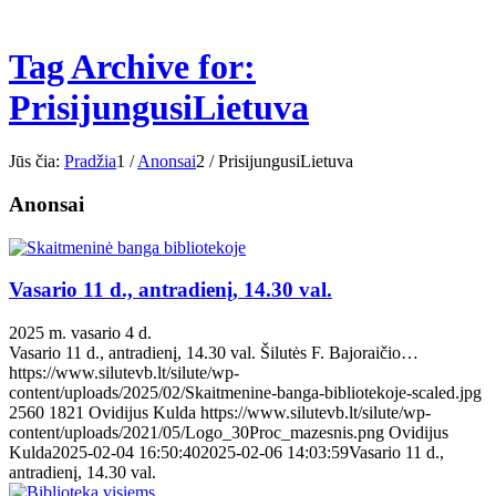
Tag Archive for:
PrisijungusiLietuva
Jūs čia:
Pradžia
1
/
Anonsai
2
/
PrisijungusiLietuva
Anonsai
Vasario 11 d., antradienį, 14.30 val.
2025 m. vasario 4 d.
Vasario 11 d., antradienį, 14.30 val. Šilutės F. Bajoraičio…
https://www.silutevb.lt/silute/wp-
content/uploads/2025/02/Skaitmenine-banga-bibliotekoje-scaled.jpg
2560
1821
Ovidijus Kulda
https://www.silutevb.lt/silute/wp-
content/uploads/2021/05/Logo_30Proc_mazesnis.png
Ovidijus
Kulda
2025-02-04 16:50:40
2025-02-06 14:03:59
Vasario 11 d.,
antradienį, 14.30 val.