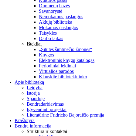
Kultūros pasas
Duomenų bazės
Savanorystė
Nemokamos paslaugos
Aklųjų biblioteka
Mokamos paslaugos
Taisyklės
Darbo laikas
Ištekliai
„Šilutės šimtmečio žmonės“
Knygos
Elektroninis knygų katalogas
Periodiniai leidiniai
Virtualios parodos
Klauskite bibliotekininko
Apie biblioteką
Leidyba
Istorija
Spaudoje
Bendradarbiavimas
Įgyvendinti projektai
Literatūrinė Fridricho Bajoraičio premija
Kraštotyra
Bendra informacija
Struktūra ir kontaktai