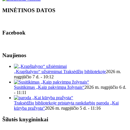
MINĖTINOS DATOS
Facebook
Naujienos
„Krapštalyno“ užsiėmimai Traksėdžių bibliotekoje
2026 m.
rugpjūčio 7 d. - 10:12
Susitikimas „Kaip pakvimpa žolynais“
2026 m. rugpjūčio 6 d.
- 11:11
Traksėdžių bibliotekoje pristatyta rankdarbių paroda „Kai
kūryba pražysta“
2026 m. rugpjūčio 5 d. - 11:16
Šilutės knygininkai