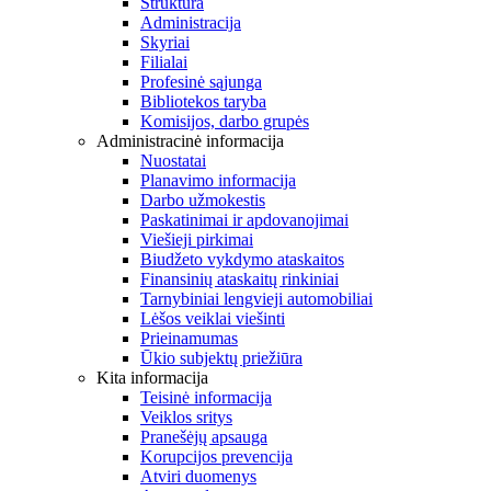
Struktūra
Administracija
Skyriai
Filialai
Profesinė sąjunga
Bibliotekos taryba
Komisijos, darbo grupės
Administracinė informacija
Nuostatai
Planavimo informacija
Darbo užmokestis
Paskatinimai ir apdovanojimai
Viešieji pirkimai
Biudžeto vykdymo ataskaitos
Finansinių ataskaitų rinkiniai
Tarnybiniai lengvieji automobiliai
Lėšos veiklai viešinti
Prieinamumas
Ūkio subjektų priežiūra
Kita informacija
Teisinė informacija
Veiklos sritys
Pranešėjų apsauga
Korupcijos prevencija
Atviri duomenys