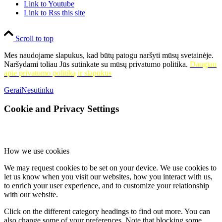
Link to Youtube
Link to Rss this site
Scroll to top
Mes naudojame slapukus, kad būtų patogu naršyti mūsų svetainėje.
Naršydami toliau Jūs sutinkate su mūsų privatumo politika.
Daugiau
apie privatumo politiką ir slapukus
Gerai
Nesutinku
Cookie and Privacy Settings
How we use cookies
We may request cookies to be set on your device. We use cookies to
let us know when you visit our websites, how you interact with us,
to enrich your user experience, and to customize your relationship
with our website.
Click on the different category headings to find out more. You can
also change some of your preferences. Note that blocking some