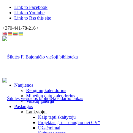
Link to Facebook
Link to Youtube
Link to Rss this site
+370-441-78-216 /
Naujienos
Renginių kalendorius
Minėtinų datų kalendorius
Vaizdų galerija
Paslaugos
Lankytojui
Kaip tapti skaitytoju
Projektas „Tu – daugiau nei CV“
Užsiėmimai