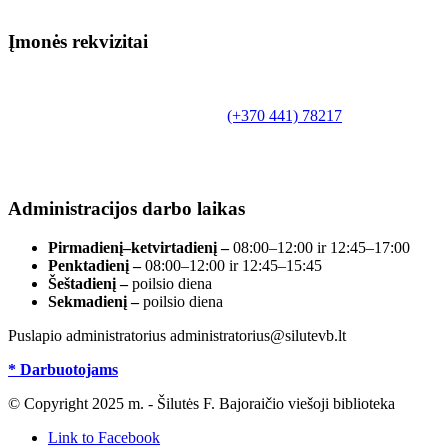
Įmonės rekvizitai
Biudžetinė įstaiga.
Šilutės rajono savivaldybės Fridricho
Bajoraičio viešoji biblioteka
Tilžės g. 10, LT-99172, Šilutė, tel.
(+370 441) 78217
,
el. paštas info@silutevb.lt, www.silutevb.lt
Duomenys kaupiami ir saugomi Juridinių asmenų
registre, įmonės kodas 190700188.
Administracijos darbo laikas
Pirmadienį–ketvirtadienį –
08:00–12:00 ir 12:45–17:00
Penktadienį –
08:00–12:00 ir 12:45–15:45
Šeštadienį –
poilsio diena
Sekmadienį –
poilsio diena
Puslapio administratorius administratorius@silutevb.lt
* Darbuotojams
© Copyright 2025 m. - Šilutės F. Bajoraičio viešoji biblioteka
Link to Facebook