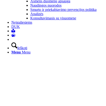
Asmens duomenų apsauga
Naudingos nuorodos
Smurto ir priekabiavimo prevencijos politika
Analizės
Konsultavimasis su visuomene
Neįgaliesiems
DUK
Ieškoti
Menu
Menu