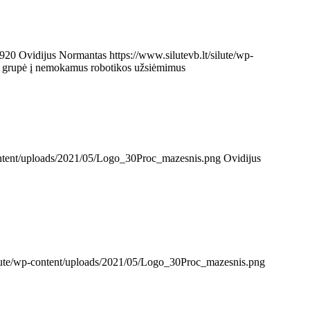
920
Ovidijus Normantas
https://www.silutevb.lt/silute/wp-
 grupė į nemokamus robotikos užsiėmimus
content/uploads/2021/05/Logo_30Proc_mazesnis.png
Ovidijus
silute/wp-content/uploads/2021/05/Logo_30Proc_mazesnis.png