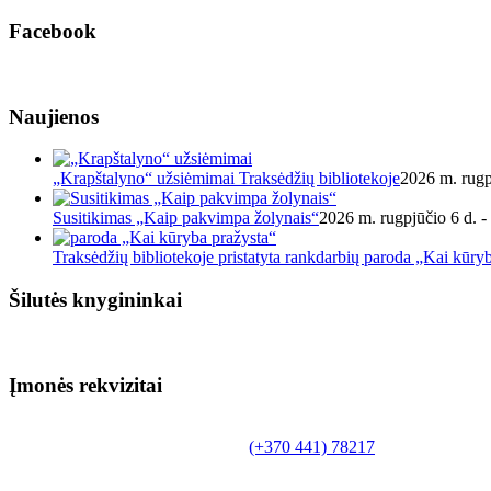
Facebook
Naujienos
„Krapštalyno“ užsiėmimai Traksėdžių bibliotekoje
2026 m. rugp
Susitikimas „Kaip pakvimpa žolynais“
2026 m. rugpjūčio 6 d. -
Traksėdžių bibliotekoje pristatyta rankdarbių paroda „Kai kūry
Šilutės knygininkai
Įmonės rekvizitai
Biudžetinė įstaiga.
Šilutės rajono savivaldybės Fridricho Bajoraičio
Tilžės g. 10, LT-99172, Šilutė, tel.
(+370 441) 78217
,
el. paštas info@silutevb.lt, www.silutevb.lt
Duomenys kaupiami ir saugomi Juridinių asmenų