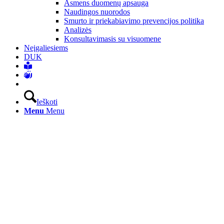
Asmens duomenų apsauga
Naudingos nuorodos
Smurto ir priekabiavimo prevencijos politika
Analizės
Konsultavimasis su visuomene
Neįgaliesiems
DUK
Ieškoti
Menu
Menu