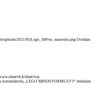
ntent/uploads/2021/05/Logo_30Proc_mazesnis.png
Ovidijus
/www.silutevb.lt/silute/wp-
 su konstruktorių „LEGO MINDSTORMS EV3“ rinkiniais