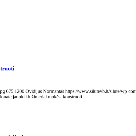
truoti
jpg
675
1200
Ovidijus Normantas
https://www.silutevb.lt/silute/wp-
nate jaunieji inžinieriai mokėsi konstruoti