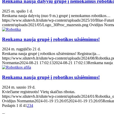
Renkama nauja dalyvių grupė į nemokamus robotiko
2025 m. spalio 1 d.
Renkama nauja dalyvių (nuo 9 m.) grupė į nemokamus robotikos…
https://www.silutevb.lt/silute/wp-content/uploads/2025/10/Blue-Futurist
content/uploads/2021/05/Logo_30Proc_mazesnis.png
Ovidijus Norm
Renkama nauja grupė į robotikos užsiėmimus!
2024 m. rugpjūčio 21 d.
Renkama nauja grupė į robotikos užsiėmimus! Registracija…
https://www.silutevb.lt/silute/wp-content/uploads/2024/08/Robotika.
Normantas
2024-08-21 17:02:13
2024-08-21 17:02:13
Renkama nauja g
Renkama nauja grupė į robotikos užsiėmimus!
2024 m. sausio 19 d.
Kviečiame registruotis! Vietų skaičius ribotas.
https://www.silutevb.lt/silute/wp-content/uploads/2024/01/Robotika_o
Ovidijus Normantas
2024-01-19 15:26:05
2024-01-19 15:26:05
Renkam
Puslapis 1 iš 4
1
2
3
4