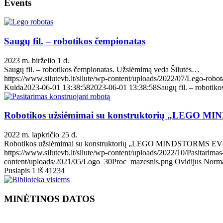
Events
Saugų fil. – robotikos čempionatas
2023 m. birželio 1 d.
Saugų fil. – robotikos čempionatas. Užsiėmimą veda Šilutės…
https://www.silutevb.lt/silute/wp-content/uploads/2022/07/Lego-robot
Kulda
2023-06-01 13:38:58
2023-06-01 13:38:58
Saugų fil. – robotik
Robotikos užsiėmimai su konstruktorių „LEGO MI
2022 m. lapkričio 25 d.
Robotikos užsiėmimai su konstruktorių „LEGO MINDSTORMS E
https://www.silutevb.lt/silute/wp-content/uploads/2022/10/Pasitarimas
content/uploads/2021/05/Logo_30Proc_mazesnis.png
Ovidijus Norm
Puslapis 1 iš 4
1
2
3
4
MINĖTINOS DATOS