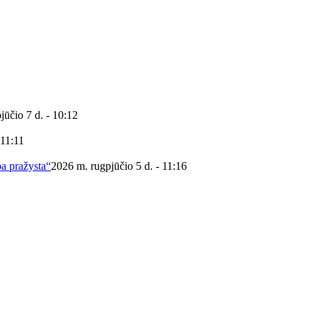
jūčio 7 d. - 10:12
 11:11
ba pražysta“
2026 m. rugpjūčio 5 d. - 11:16
 viešoji biblioteka