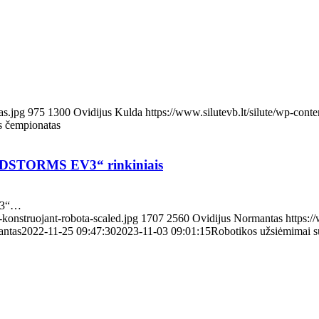
as.jpg
975
1300
Ovidijus Kulda
https://www.silutevb.lt/silute/wp-co
os čempionatas
NDSTORMS EV3“ rinkiniais
V3“…
-konstruojant-robota-scaled.jpg
1707
2560
Ovidijus Normantas
https:/
antas
2022-11-25 09:47:30
2023-11-03 09:01:15
Robotikos užsiėmimai