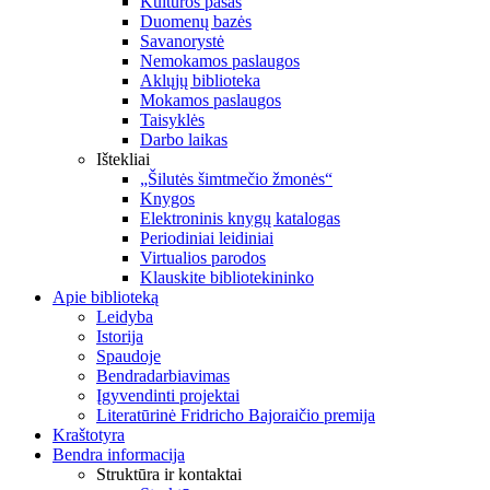
Kultūros pasas
Duomenų bazės
Savanorystė
Nemokamos paslaugos
Aklųjų biblioteka
Mokamos paslaugos
Taisyklės
Darbo laikas
Ištekliai
„Šilutės šimtmečio žmonės“
Knygos
Elektroninis knygų katalogas
Periodiniai leidiniai
Virtualios parodos
Klauskite bibliotekininko
Apie biblioteką
Leidyba
Istorija
Spaudoje
Bendradarbiavimas
Įgyvendinti projektai
Literatūrinė Fridricho Bajoraičio premija
Kraštotyra
Bendra informacija
Struktūra ir kontaktai