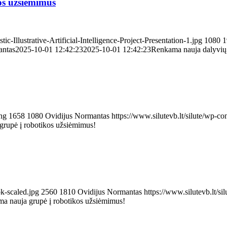
s užsiėmimus
ic-Illustrative-Artificial-Intelligence-Project-Presentation-1.jpg
1080
1
antas
2025-10-01 12:42:23
2025-10-01 12:42:23
Renkama nauja dalyvių
png
1658
1080
Ovidijus Normantas
https://www.silutevb.lt/silute/wp-
rupė į robotikos užsiėmimus!
k-scaled.jpg
2560
1810
Ovidijus Normantas
https://www.silutevb.lt/
a nauja grupė į robotikos užsiėmimus!