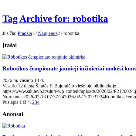
Tag Archive for: robotika
Jūs čia:
Pradžia
1
/
Naujienos
2
/
robotika
Įrašai
Robotikos čempionate jaunieji inžinieriai mokėsi kons
2026 m. vasario 13 d.
Vasario 12 dieną Šilutės F. Bajoraičio viešojoje bibliotekoje…
https://www.silutevb.lt/silute/wp-content/uploads/2026/02/P2120024.
Normantas
2026-02-13 07:37:24
2026-02-13 07:37:24
Robotikos čempio
Puslapis 1 iš 4
1
2
3
4
Anonsai