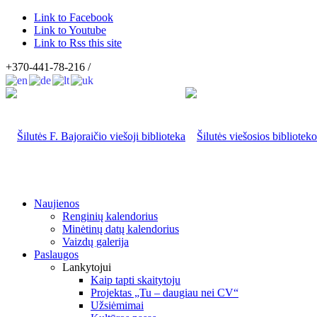
Link to Facebook
Link to Youtube
Link to Rss this site
+370-441-78-216 /
Naujienos
Renginių kalendorius
Minėtinų datų kalendorius
Vaizdų galerija
Paslaugos
Lankytojui
Kaip tapti skaitytoju
Projektas „Tu – daugiau nei CV“
Užsiėmimai