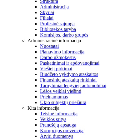
Struktūra
Administracija
Skyriai
Filialai
Profesinė sąjunga
Bibliotekos taryba
Komisijos, darbo grupės
Administracinė informacija
Nuostatai
Planavimo informacija
Darbo užmokestis
Paskatinimai ir apdovanojimai
Viešieji pirkimai
Biudžeto vykdymo ataskaitos
Finansinių ataskaitų rinkiniai
Tarnybiniai lengvieji automobiliai
Lėšos veiklai viešinti
Prieinamumas
Ūkio subjektų priežiūra
Kita informacija
Teisinė informacija
Veiklos sritys
Pranešėjų apsauga
Korupcijos prevencija
Atviri duomenys