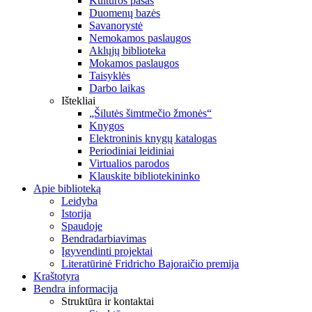
Kultūros pasas
Duomenų bazės
Savanorystė
Nemokamos paslaugos
Aklųjų biblioteka
Mokamos paslaugos
Taisyklės
Darbo laikas
Ištekliai
„Šilutės šimtmečio žmonės“
Knygos
Elektroninis knygų katalogas
Periodiniai leidiniai
Virtualios parodos
Klauskite bibliotekininko
Apie biblioteką
Leidyba
Istorija
Spaudoje
Bendradarbiavimas
Įgyvendinti projektai
Literatūrinė Fridricho Bajoraičio premija
Kraštotyra
Bendra informacija
Struktūra ir kontaktai