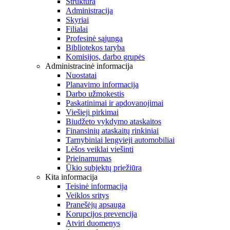
Struktūra
Administracija
Skyriai
Filialai
Profesinė sąjunga
Bibliotekos taryba
Komisijos, darbo grupės
Administracinė informacija
Nuostatai
Planavimo informacija
Darbo užmokestis
Paskatinimai ir apdovanojimai
Viešieji pirkimai
Biudžeto vykdymo ataskaitos
Finansinių ataskaitų rinkiniai
Tarnybiniai lengvieji automobiliai
Lėšos veiklai viešinti
Prieinamumas
Ūkio subjektų priežiūra
Kita informacija
Teisinė informacija
Veiklos sritys
Pranešėjų apsauga
Korupcijos prevencija
Atviri duomenys