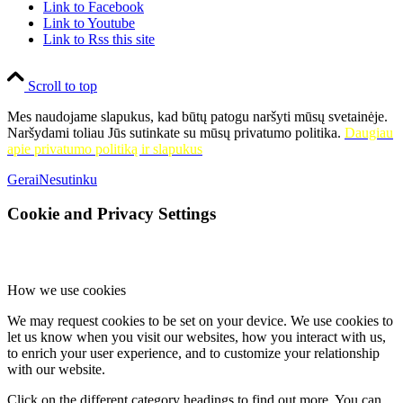
Link to Facebook
Link to Youtube
Link to Rss this site
Scroll to top
Mes naudojame slapukus, kad būtų patogu naršyti mūsų svetainėje.
Naršydami toliau Jūs sutinkate su mūsų privatumo politika.
Daugiau
apie privatumo politiką ir slapukus
Gerai
Nesutinku
Cookie and Privacy Settings
How we use cookies
We may request cookies to be set on your device. We use cookies to
let us know when you visit our websites, how you interact with us,
to enrich your user experience, and to customize your relationship
with our website.
Click on the different category headings to find out more. You can