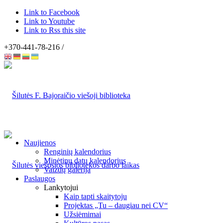
Link to Facebook
Link to Youtube
Link to Rss this site
+370-441-78-216 /
Naujienos
Renginių kalendorius
Minėtinų datų kalendorius
Vaizdų galerija
Paslaugos
Lankytojui
Kaip tapti skaitytoju
Projektas „Tu – daugiau nei CV“
Užsiėmimai