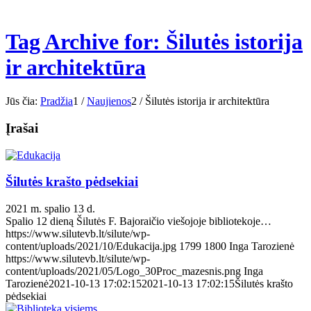
Tag Archive for: Šilutės istorija
ir architektūra
Jūs čia:
Pradžia
1
/
Naujienos
2
/
Šilutės istorija ir architektūra
Įrašai
Šilutės krašto pėdsekiai
2021 m. spalio 13 d.
Spalio 12 dieną Šilutės F. Bajoraičio viešojoje bibliotekoje…
https://www.silutevb.lt/silute/wp-
content/uploads/2021/10/Edukacija.jpg
1799
1800
Inga Tarozienė
https://www.silutevb.lt/silute/wp-
content/uploads/2021/05/Logo_30Proc_mazesnis.png
Inga
Tarozienė
2021-10-13 17:02:15
2021-10-13 17:02:15
Šilutės krašto
pėdsekiai