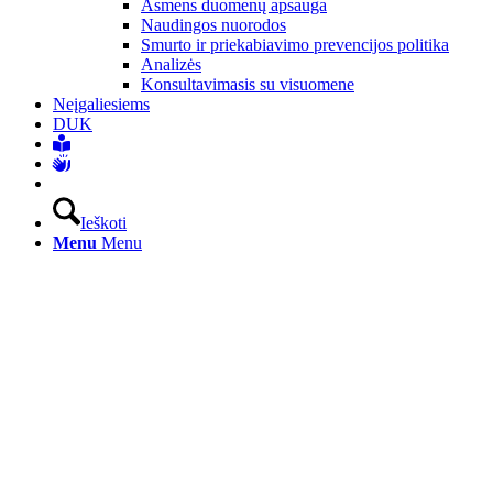
Asmens duomenų apsauga
Naudingos nuorodos
Smurto ir priekabiavimo prevencijos politika
Analizės
Konsultavimasis su visuomene
Neįgaliesiems
DUK
Ieškoti
Menu
Menu