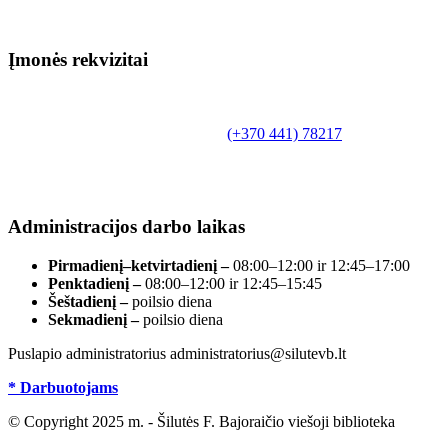
Įmonės rekvizitai
Biudžetinė įstaiga.
Šilutės rajono savivaldybės Fridricho
Bajoraičio viešoji biblioteka
Tilžės g. 10, LT-99172, Šilutė, tel.
(+370 441) 78217
,
el. paštas info@silutevb.lt, www.silutevb.lt
Duomenys kaupiami ir saugomi Juridinių asmenų
registre, įmonės kodas 190700188.
Administracijos darbo laikas
Pirmadienį–ketvirtadienį –
08:00–12:00 ir 12:45–17:00
Penktadienį –
08:00–12:00 ir 12:45–15:45
Šeštadienį –
poilsio diena
Sekmadienį –
poilsio diena
Puslapio administratorius administratorius@silutevb.lt
* Darbuotojams
© Copyright 2025 m. - Šilutės F. Bajoraičio viešoji biblioteka