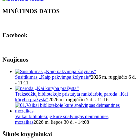
MINĖTINOS DATOS
Facebook
Naujienos
Susitikimas „Kaip pakvimpa žolynais“
2026 m. rugpjūčio 6 d.
- 11:11
Traksėdžių bibliotekoje pristatyta rankdarbių paroda „Kai
kūryba pražysta“
2026 m. rugpjūčio 5 d. - 11:16
Vaikai bibliotekoje kūrė spalvingas deimantines
mozaikas
2026 m. liepos 30 d. - 14:08
Šilutės knygininkai