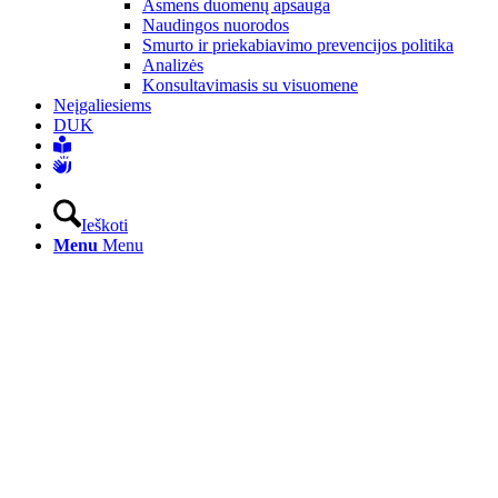
Asmens duomenų apsauga
Naudingos nuorodos
Smurto ir priekabiavimo prevencijos politika
Analizės
Konsultavimasis su visuomene
Neįgaliesiems
DUK
Ieškoti
Menu
Menu