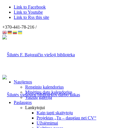
Link to Facebook
Link to Youtube
Link to Rss this site
+370-441-78-216 /
Naujienos
Renginių kalendorius
Minėtinų datų kalendorius
Vaizdų galerija
Paslaugos
Lankytojui
Kaip tapti skaitytoju
Projektas „Tu – daugiau nei CV“
Užsiėmimai