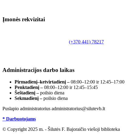
Įmonės rekvizitai
Biudžetinė įstaiga.
Šilutės rajono savivaldybės Fridricho
Bajoraičio viešoji biblioteka
Tilžės g. 10, LT-99172, Šilutė, tel.
(+370 441) 78217
,
el. paštas info@silutevb.lt, www.silutevb.lt
Duomenys kaupiami ir saugomi Juridinių asmenų
registre, įmonės kodas 190700188.
Administracijos darbo laikas
Pirmadienį–ketvirtadienį –
08:00–12:00 ir 12:45–17:00
Penktadienį –
08:00–12:00 ir 12:45–15:45
Šeštadienį –
poilsio diena
Sekmadienį –
poilsio diena
Puslapio administratorius administratorius@silutevb.lt
* Darbuotojams
© Copyright 2025 m. - Šilutės F. Bajoraičio viešoji biblioteka