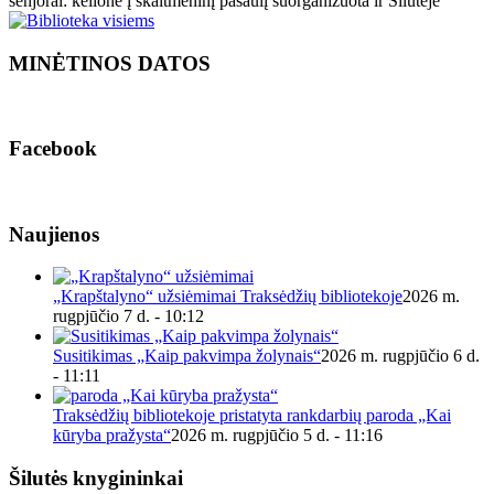
senjorai: kelionė į skaitmeninį pasaulį suorganizuota ir Šilutėje
MINĖTINOS DATOS
Facebook
Naujienos
„Krapštalyno“ užsiėmimai Traksėdžių bibliotekoje
2026 m.
rugpjūčio 7 d. - 10:12
Susitikimas „Kaip pakvimpa žolynais“
2026 m. rugpjūčio 6 d.
- 11:11
Traksėdžių bibliotekoje pristatyta rankdarbių paroda „Kai
kūryba pražysta“
2026 m. rugpjūčio 5 d. - 11:16
Šilutės knygininkai