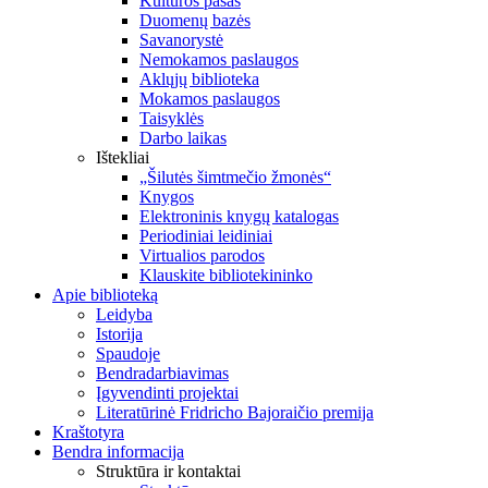
Kultūros pasas
Duomenų bazės
Savanorystė
Nemokamos paslaugos
Aklųjų biblioteka
Mokamos paslaugos
Taisyklės
Darbo laikas
Ištekliai
„Šilutės šimtmečio žmonės“
Knygos
Elektroninis knygų katalogas
Periodiniai leidiniai
Virtualios parodos
Klauskite bibliotekininko
Apie biblioteką
Leidyba
Istorija
Spaudoje
Bendradarbiavimas
Įgyvendinti projektai
Literatūrinė Fridricho Bajoraičio premija
Kraštotyra
Bendra informacija
Struktūra ir kontaktai