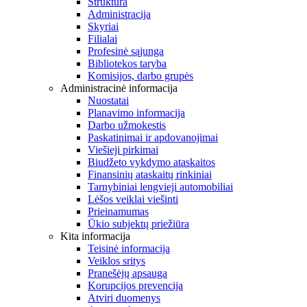
Struktūra
Administracija
Skyriai
Filialai
Profesinė sąjunga
Bibliotekos taryba
Komisijos, darbo grupės
Administracinė informacija
Nuostatai
Planavimo informacija
Darbo užmokestis
Paskatinimai ir apdovanojimai
Viešieji pirkimai
Biudžeto vykdymo ataskaitos
Finansinių ataskaitų rinkiniai
Tarnybiniai lengvieji automobiliai
Lėšos veiklai viešinti
Prieinamumas
Ūkio subjektų priežiūra
Kita informacija
Teisinė informacija
Veiklos sritys
Pranešėjų apsauga
Korupcijos prevencija
Atviri duomenys