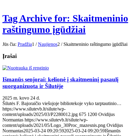
Tag Archive for: Skaitmeninio
raštingumo įgūdžiai
Jūs čia:
Pradžia
1
/
Naujienos
2
/
Skaitmeninio raštingumo įgūdžiai
Įrašai
Išmanūs senjorai: kelionė į skaitmeninį pasaulį
suorganizuota ir Šilutėje
2025 m. kovo 24 d.
Šilutės F. Bajoraičio viešojoje bibliotekoje vyko tarptautinio…
https://www.silutevb.lt/silute/wp-
content/uploads/2025/03/P2280012.jpg
675
1200
Ovidijus
Normantas
https://www.silutevb.lt/silute/wp-
content/uploads/2021/05/Logo_30Proc_mazesnis.png
Ovidijus
Normantas
2025-03-24 09:20:59
2025-03-24 09:20:59
Išmanūs