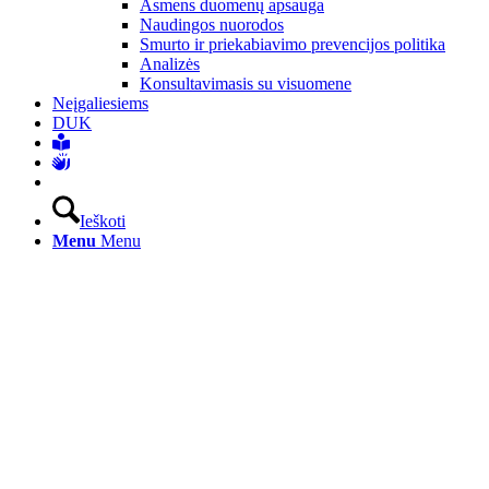
Asmens duomenų apsauga
Naudingos nuorodos
Smurto ir priekabiavimo prevencijos politika
Analizės
Konsultavimasis su visuomene
Neįgaliesiems
DUK
Ieškoti
Menu
Menu