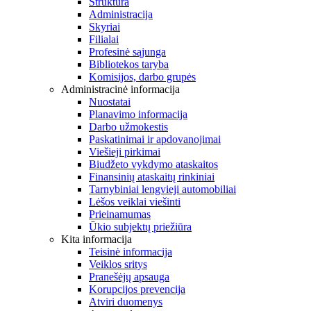
Struktūra
Administracija
Skyriai
Filialai
Profesinė sąjunga
Bibliotekos taryba
Komisijos, darbo grupės
Administracinė informacija
Nuostatai
Planavimo informacija
Darbo užmokestis
Paskatinimai ir apdovanojimai
Viešieji pirkimai
Biudžeto vykdymo ataskaitos
Finansinių ataskaitų rinkiniai
Tarnybiniai lengvieji automobiliai
Lėšos veiklai viešinti
Prieinamumas
Ūkio subjektų priežiūra
Kita informacija
Teisinė informacija
Veiklos sritys
Pranešėjų apsauga
Korupcijos prevencija
Atviri duomenys