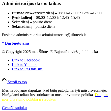
Administracijos darbo laikas
Pirmadienį–ketvirtadienį –
08:00–12:00 ir 12:45–17:00
Penktadienį –
08:00–12:00 ir 12:45–15:45
Šeštadienį –
poilsio diena
Sekmadienį –
poilsio diena
Puslapio administratorius administratorius@silutevb.lt
* Darbuotojams
© Copyright 2025 m. - Šilutės F. Bajoraičio viešoji biblioteka
Link to Facebook
Link to Youtube
Link to Rss this site
Scroll to top
Mes naudojame slapukus, kad būtų patogu naršyti mūsų svetainėje.
Naršydami toliau Jūs sutinkate su mūsų privatumo politika.
Daugiau
apie privatumo politiką ir slapukus
Gerai
Nesutinku