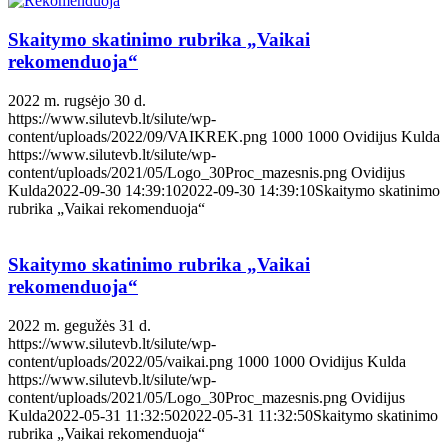
Skaitymo skatinimo rubrika „Vaikai
rekomenduoja“
2022 m. rugsėjo 30 d.
https://www.silutevb.lt/silute/wp-
content/uploads/2022/09/VAIKREK.png
1000
1000
Ovidijus Kulda
https://www.silutevb.lt/silute/wp-
content/uploads/2021/05/Logo_30Proc_mazesnis.png
Ovidijus
Kulda
2022-09-30 14:39:10
2022-09-30 14:39:10
Skaitymo skatinimo
rubrika „Vaikai rekomenduoja“
Skaitymo skatinimo rubrika „Vaikai
rekomenduoja“
2022 m. gegužės 31 d.
https://www.silutevb.lt/silute/wp-
content/uploads/2022/05/vaikai.png
1000
1000
Ovidijus Kulda
https://www.silutevb.lt/silute/wp-
content/uploads/2021/05/Logo_30Proc_mazesnis.png
Ovidijus
Kulda
2022-05-31 11:32:50
2022-05-31 11:32:50
Skaitymo skatinimo
rubrika „Vaikai rekomenduoja“