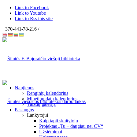
Link to Facebook
Link to Youtube
Link to Rss this site
+370-441-78-216 /
Naujienos
Renginių kalendorius
Minėtinų datų kalendorius
Vaizdų galerija
Paslaugos
Lankytojui
Kaip tapti skaitytoju
Projektas „Tu – daugiau nei CV“
Užsiėmimai