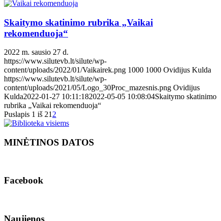
Skaitymo skatinimo rubrika „Vaikai
rekomenduoja“
2022 m. sausio 27 d.
https://www.silutevb.lt/silute/wp-
content/uploads/2022/01/Vaikairek.png
1000
1000
Ovidijus Kulda
https://www.silutevb.lt/silute/wp-
content/uploads/2021/05/Logo_30Proc_mazesnis.png
Ovidijus
Kulda
2022-01-27 10:11:18
2022-05-05 10:08:04
Skaitymo skatinimo
rubrika „Vaikai rekomenduoja“
Puslapis 1 iš 2
1
2
MINĖTINOS DATOS
Facebook
Naujienos