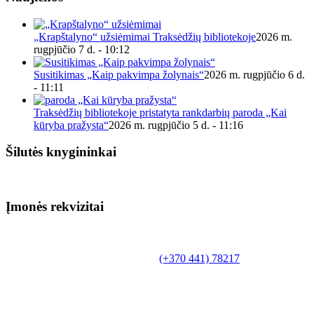
„Krapštalyno“ užsiėmimai Traksėdžių bibliotekoje
2026 m.
rugpjūčio 7 d. - 10:12
Susitikimas „Kaip pakvimpa žolynais“
2026 m. rugpjūčio 6 d.
- 11:11
Traksėdžių bibliotekoje pristatyta rankdarbių paroda „Kai
kūryba pražysta“
2026 m. rugpjūčio 5 d. - 11:16
Šilutės knygininkai
Įmonės rekvizitai
Biudžetinė įstaiga.
Šilutės rajono savivaldybės Fridricho
Bajoraičio viešoji biblioteka
Tilžės g. 10, LT-99172, Šilutė, tel.
(+370 441) 78217
,
el. paštas info@silutevb.lt, www.silutevb.lt
Duomenys kaupiami ir saugomi Juridinių asmenų
registre, įmonės kodas 190700188.