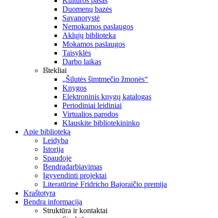
Kultūros pasas
Duomenų bazės
Savanorystė
Nemokamos paslaugos
Aklųjų biblioteka
Mokamos paslaugos
Taisyklės
Darbo laikas
Ištekliai
„Šilutės šimtmečio žmonės“
Knygos
Elektroninis knygų katalogas
Periodiniai leidiniai
Virtualios parodos
Klauskite bibliotekininko
Apie biblioteką
Leidyba
Istorija
Spaudoje
Bendradarbiavimas
Įgyvendinti projektai
Literatūrinė Fridricho Bajoraičio premija
Kraštotyra
Bendra informacija
Struktūra ir kontaktai