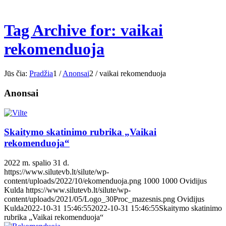
Tag Archive for: vaikai
rekomenduoja
Jūs čia:
Pradžia
1
/
Anonsai
2
/
vaikai rekomenduoja
Anonsai
Skaitymo skatinimo rubrika „Vaikai
rekomenduoja“
2022 m. spalio 31 d.
https://www.silutevb.lt/silute/wp-
content/uploads/2022/10/ekomenduoja.png
1000
1000
Ovidijus
Kulda
https://www.silutevb.lt/silute/wp-
content/uploads/2021/05/Logo_30Proc_mazesnis.png
Ovidijus
Kulda
2022-10-31 15:46:55
2022-10-31 15:46:55
Skaitymo skatinimo
rubrika „Vaikai rekomenduoja“