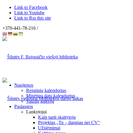
Link to Facebook
Link to Youtube
Link to Rss this site
+370-441-78-216 /
Naujienos
Renginių kalendorius
Minėtinų datų kalendorius
Vaizdų galerija
Paslaugos
Lankytojui
Kaip tapti skaitytoju
Projektas „Tu – daugiau nei CV“
Užsiėmimai