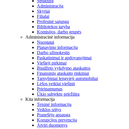
Struktūra
Administracija
Skyriai
Filialai
Profesinė sąjunga
Bibliotekos taryba
Komisijos, darbo grupės
Administracinė informacija
Nuostatai
Planavimo informacija
Darbo užmokestis
Paskatinimai ir apdovanojimai
Viešieji pirkimai
Biudžeto vykdymo ataskaitos
Finansinių ataskaitų rinkiniai
Tarnybiniai lengvieji automobiliai
Lėšos veiklai viešinti
Prieinamumas
Ūkio subjektų priežiūra
Kita informacija
Teisinė informacija
Veiklos sritys
Pranešėjų apsauga
Korupcijos prevencija
Atviri duomenys