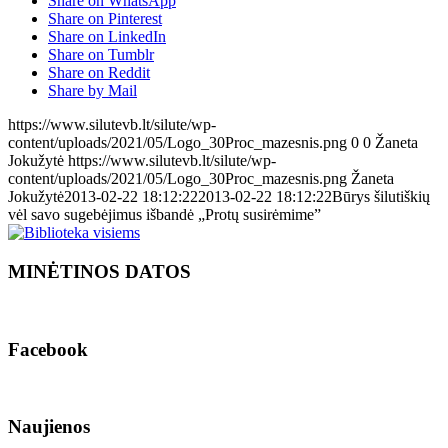
Share on WhatsApp
Share on Pinterest
Share on LinkedIn
Share on Tumblr
Share on Reddit
Share by Mail
https://www.silutevb.lt/silute/wp-
content/uploads/2021/05/Logo_30Proc_mazesnis.png
0
0
Žaneta
Jokužytė
https://www.silutevb.lt/silute/wp-
content/uploads/2021/05/Logo_30Proc_mazesnis.png
Žaneta
Jokužytė
2013-02-22 18:12:22
2013-02-22 18:12:22
Būrys šilutiškių
vėl savo sugebėjimus išbandė „Protų susirėmime”
MINĖTINOS DATOS
Facebook
Naujienos