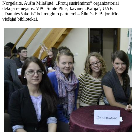
Norgėlaitė, Aušra Milašiūtė. „Protų susirėmimo” organizatoriai
dėkoja rėmėjams: VPC Šilutė Plius, kavinei „Kafija”, UAB
„Danutės šakotis” bei renginio partnerei – Šilutės F. Bajoraičio
viešajai bibliotekai.