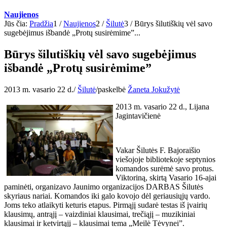
Naujienos
Jūs čia:
Pradžia
1
/
Naujienos
2
/
Šilutė
3
/
Būrys šilutiškių vėl savo
sugebėjimus išbandė „Protų susirėmime”...
Būrys šilutiškių vėl savo sugebėjimus
išbandė „Protų susirėmime”
2013 m. vasario 22 d.
/
Šilutė
/
paskelbė
Žaneta Jokužytė
2013 m. vasario 22 d., Lijana
Jagintavičienė
Vakar Šilutės F. Bajoraišio
viešojoje bibliotekoje septynios
komandos surėmė savo protus.
Viktoriną, skirtą Vasario 16-ajai
paminėti, organizavo Jaunimo organizacijos DARBAS Šilutės
skyriaus nariai. Komandos iki galo kovojo dėl geriausiųjų vardo.
Joms teko atlaikyti keturis etapus. Pirmąjį sudarė testas iš įvairių
klausimų, antrąjį – vaizdiniai klausimai, trečiąjį – muzikiniai
klausimai ir ketvirtąjį – klausimai tema „Meilė Tėvynei”.