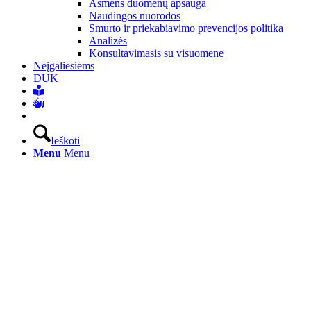
Asmens duomenų apsauga
Naudingos nuorodos
Smurto ir priekabiavimo prevencijos politika
Analizės
Konsultavimasis su visuomene
Neįgaliesiems
DUK
Ieškoti
Menu
Menu