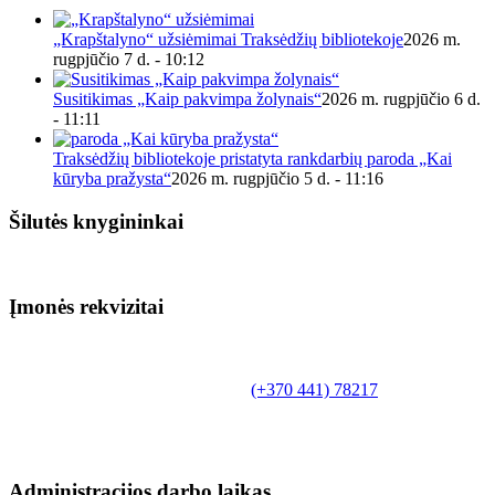
„Krapštalyno“ užsiėmimai Traksėdžių bibliotekoje
2026 m.
rugpjūčio 7 d. - 10:12
Susitikimas „Kaip pakvimpa žolynais“
2026 m. rugpjūčio 6 d.
- 11:11
Traksėdžių bibliotekoje pristatyta rankdarbių paroda „Kai
kūryba pražysta“
2026 m. rugpjūčio 5 d. - 11:16
Šilutės knygininkai
Įmonės rekvizitai
Biudžetinė įstaiga.
Šilutės rajono savivaldybės Fridricho
Bajoraičio viešoji biblioteka
Tilžės g. 10, LT-99172, Šilutė, tel.
(+370 441) 78217
,
el. paštas info@silutevb.lt, www.silutevb.lt
Duomenys kaupiami ir saugomi Juridinių asmenų
registre, įmonės kodas 190700188.
Administracijos darbo laikas