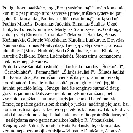
Po ilgų kovų paaiškėjo, jog „Protų susirėmimą” laimėjo komanda,
kuri nuo pat pirmojo turo išsiveržė į priekį ir išliko lydere iki pat
galo. Tai komanda „Paulius pasiūlė pavadinimą”, kurią sudarė
Paulius Mikužis, Domantas Judeikis, Eimantas Šaulitis, Ugnė
Linkytė, Tomas Kontrimas, Martynas Siaurusevičius. Garbingą
antrąją vietą iškovojo „Triratukas” (Martynas Šapalas, Benas
Kužmarskis, Gabrielė Valodskaitė, Karolina Lankutytė, Dovydas
Nauburaitis, Tomas Montvydas). Trečiąją vietą užėmė „Tamsios
blondinės” (Morta Norkutė, Saida Šaloninaitė, Greta Rimkutė,
Aurelija Zalikaitė, Diana Lučinskaitė). Šioms trims komandoms
įteiktos rėmėjų dovanos.
Protų kovose šauniai pasirodė ir likusios komandos: „Šnekučiai”,
„Černobilaitės”, „Pamariečiai”, „Šilutės šauliai I”, „Šilutės šauliai
II”. Komandos „Pamariečiai” viena iš dalyvių, jaunimo reikalų
koordinatorė Rimantė Vitkauskaitė, po renginio teigė, jog itin
šauniai praleido laiką. „Smagu, kad šis renginys sutraukė daug
gražaus jaunimo. Dalyvavo ne tik mokyklinio amžiaus, bet ir
vyresniojo amžiaus jaunimas, kuris jau senokai baigė mokyklą.
Emocijos pačios geriausios: skambėjo juokas, audringi plojimai, kai
komandos teisingai atsakydavo į pateiktus klausimus. Tikiu, kad visi
puikiai praleidome laiką. Labai laukiame ir kito protmūšio turnyro”,
– neslėpdama savo geros nuotaikos kalbėjo R. Vitkauskaitė.
Renginį vedė Vilma Norkutė ir Rūta Paplauskaitė, o komandas
vertino nepaperkamoji komisija – Vilmantė Daukšaitė, Augustė