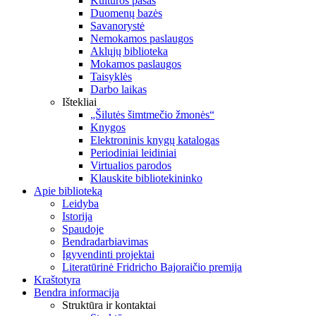
Kultūros pasas
Duomenų bazės
Savanorystė
Nemokamos paslaugos
Aklųjų biblioteka
Mokamos paslaugos
Taisyklės
Darbo laikas
Ištekliai
„Šilutės šimtmečio žmonės“
Knygos
Elektroninis knygų katalogas
Periodiniai leidiniai
Virtualios parodos
Klauskite bibliotekininko
Apie biblioteką
Leidyba
Istorija
Spaudoje
Bendradarbiavimas
Įgyvendinti projektai
Literatūrinė Fridricho Bajoraičio premija
Kraštotyra
Bendra informacija
Struktūra ir kontaktai