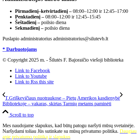
Pirmadienį–ketvirtadienį –
08:00–12:00 ir 12:45–17:00
Penktadienį –
08:00–12:00 ir 12:45–15:45
Šeštadienį –
poilsio diena
Sekmadienį –
poilsio diena
Puslapio administratorius administratorius@silutevb.lt
* Darbuotojams
© Copyright 2025 m. - Šilutės F. Bajoraičio viešoji biblioteka
Link to Facebook
Link to Youtube
Link to Rss this site
T.Griškevičiaus nuotraukose – Pietų Amerikos kasdienybė
Bibliotekoje – vakaras, skirtas Tarmių metams paminėti
Scroll to top
Mes naudojame slapukus, kad būtų patogu naršyti mūsų svetainėje.
Naršydami toliau Jūs sutinkate su mūsų privatumo politika.
Daugiau
apie privatumo politiką ir slapukus