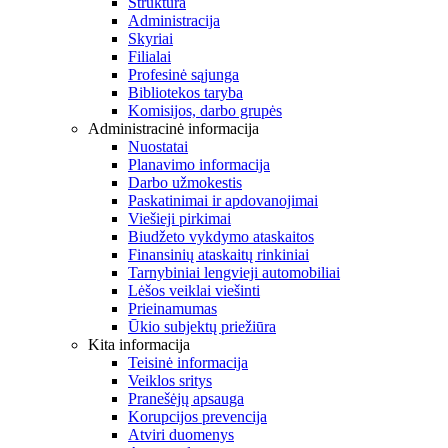
Struktūra
Administracija
Skyriai
Filialai
Profesinė sąjunga
Bibliotekos taryba
Komisijos, darbo grupės
Administracinė informacija
Nuostatai
Planavimo informacija
Darbo užmokestis
Paskatinimai ir apdovanojimai
Viešieji pirkimai
Biudžeto vykdymo ataskaitos
Finansinių ataskaitų rinkiniai
Tarnybiniai lengvieji automobiliai
Lėšos veiklai viešinti
Prieinamumas
Ūkio subjektų priežiūra
Kita informacija
Teisinė informacija
Veiklos sritys
Pranešėjų apsauga
Korupcijos prevencija
Atviri duomenys