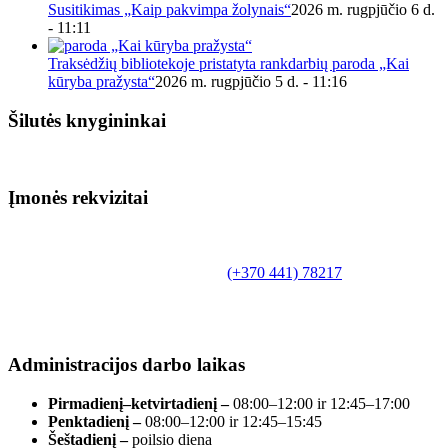
Susitikimas „Kaip pakvimpa žolynais“
2026 m. rugpjūčio 6 d.
- 11:11
Traksėdžių bibliotekoje pristatyta rankdarbių paroda „Kai
kūryba pražysta“
2026 m. rugpjūčio 5 d. - 11:16
Šilutės knygininkai
Įmonės rekvizitai
Biudžetinė įstaiga.
Šilutės rajono savivaldybės Fridricho
Bajoraičio viešoji biblioteka
Tilžės g. 10, LT-99172, Šilutė, tel.
(+370 441) 78217
,
el. paštas info@silutevb.lt, www.silutevb.lt
Duomenys kaupiami ir saugomi Juridinių asmenų
registre, įmonės kodas 190700188.
Administracijos darbo laikas
Pirmadienį–ketvirtadienį –
08:00–12:00 ir 12:45–17:00
Penktadienį –
08:00–12:00 ir 12:45–15:45
Šeštadienį –
poilsio diena