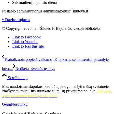
Sekmadienį –
poilsio diena
Puslapio administratorius administratorius@silutevb.lt
* Darbuotojams
© Copyright 2025 m. - Šilutės F. Bajoraičio viešoji biblioteka
Link to Facebook
Link to Youtube
Link to Rss this site
Teatralizuota popietė vaikams „Kitą kartą, seniai seniai, pasaulyje
buvo...
Netikėtas šventės tęsinys
Scroll to top
Mes naudojame slapukus, kad būtų patogu naršyti mūsų svetainėje.
Naršydami toliau Jūs sutinkate su mūsų privatumo politika.
Daugiau
apie privatumo politiką ir slapukus
Gerai
Nesutinku