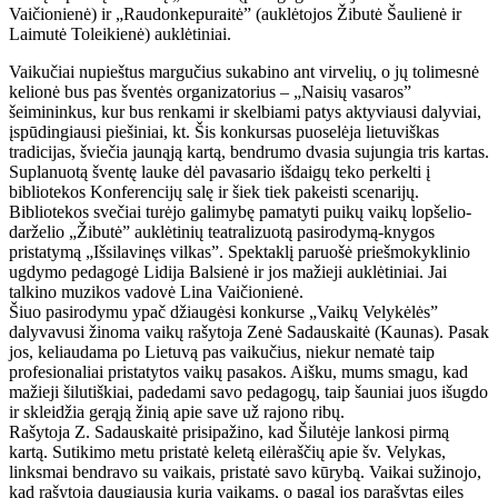
Vaičionienė) ir „Raudonkepuraitė” (auklėtojos Žibutė Šaulienė ir
Laimutė Toleikienė) auklėtiniai.
Vaikučiai nupieštus margučius sukabino ant virvelių, o jų tolimesnė
kelionė bus pas šventės organizatorius – „Naisių vasaros”
šeimininkus, kur bus renkami ir skelbiami patys aktyviausi dalyviai,
įspūdingiausi piešiniai, kt. Šis konkursas puoselėja lietuviškas
tradicijas, šviečia jaunąją kartą, bendrumo dvasia sujungia tris kartas.
Suplanuotą šventę lauke dėl pavasario išdaigų teko perkelti į
bibliotekos Konferencijų salę ir šiek tiek pakeisti scenarijų.
Bibliotekos svečiai turėjo galimybę pamatyti puikų vaikų lopšelio-
darželio „Žibutė” auklėtinių teatralizuotą pasirodymą-knygos
pristatymą „Išsilavinęs vilkas”. Spektaklį paruošė priešmokyklinio
ugdymo pedagogė Lidija Balsienė ir jos mažieji auklėtiniai. Jai
talkino muzikos vadovė Lina Vaičionienė.
Šiuo pasirodymu ypač džiaugėsi konkurse „Vaikų Velykėlės”
dalyvavusi žinoma vaikų rašytoja Zenė Sadauskaitė (Kaunas). Pasak
jos, keliaudama po Lietuvą pas vaikučius, niekur nematė taip
profesionaliai pristatytos vaikų pasakos. Aišku, mums smagu, kad
mažieji šilutiškiai, padedami savo pedagogų, taip šauniai juos išugdo
ir skleidžia gerąją žinią apie save už rajono ribų.
Rašytoja Z. Sadauskaitė prisipažino, kad Šilutėje lankosi pirmą
kartą. Sutikimo metu pristatė keletą eilėraščių apie šv. Velykas,
linksmai bendravo su vaikais, pristatė savo kūrybą. Vaikai sužinojo,
kad rašytoja daugiausia kuria vaikams, o pagal jos parašytas eiles