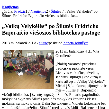
Naujienos
Jūs čia:
Pradžia
1
/
Naujienos
2
/
Šilutė
3
/
„Vaikų Velykėlės“ po
Šilutės Fridricho Bajoraičio viešosios biblioteko...
„Vaikų Velykėlės“ po Šilutės Fridricho
Bajoraičio viešosios bibliotekos pastoge
2013 m. balandžio 1 d.
/
Šilutė
/
paskelbė
Žaneta Jokužytė
2013 m. balandžio 4 d., Vita
Gerulienė
„Naisių vasaros” projektas
tradiciškai pakvietė visus
Lietuvos vaikučius, tėvelius,
senelius įsijungti į konkursą ir
kartu atšvęsti „Vaikų Velykėles”.
Mielai į šį konkursą įsijungėme ir
mes – Šilutės F. Bajoraičio
viešoji biblioteka. Į šventę sugužėjo Šilutės Pamario pagrindinės
mokyklos skyriaus Šilutės pradinės mokyklos ketvirtos klasės
mokiniai su mokytojomis Dalia Savickiene ir Violeta Lukočiene bei
vaikų lopšelių-darželių „Žibutė” (pedagogės Lidija Balsienė ir Lina