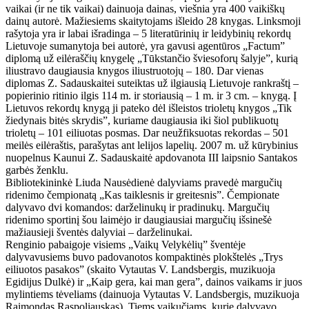
vaikai (ir ne tik vaikai) dainuoja dainas, viešnia yra 400 vaikiškų
dainų autorė. Mažiesiems skaitytojams išleido 28 knygas. Linksmoji
rašytoja yra ir labai išradinga – 5 literatūrinių ir leidybinių rekordų
Lietuvoje sumanytoja bei autorė, yra gavusi agentūros „Factum”
diplomą už eilėraščių knygelę „Tūkstančio šviesoforų šalyje”, kurią
iliustravo daugiausia knygos iliustruotojų – 180. Dar vienas
diplomas Z. Sadauskaitei suteiktas už ilgiausią Lietuvoje rankraštį –
popierinio ritinio ilgis 114 m. ir storiausią – 1 m. ir 3 cm. – knygą. Į
Lietuvos rekordų knygą ji pateko dėl išleistos trioletų knygos „Tik
žiedynais bitės skrydis”, kuriame daugiausia iki šiol publikuotų
trioletų – 101 eiliuotas posmas. Dar neužfiksuotas rekordas – 501
meilės eilėraštis, parašytas ant lelijos lapelių. 2007 m. už kūrybinius
nuopelnus Kaunui Z. Sadauskaitė apdovanota III laipsnio Santakos
garbės ženklu.
Bibliotekininkė Liuda Nausėdienė dalyviams pravedė margučių
ridenimo čempionatą „Kas taiklesnis ir greitesnis”. Čempionate
dalyvavo dvi komandos: darželinukų ir pradinukų. Margučių
ridenimo sportinį šou laimėjo ir daugiausiai margučių išsinešė
mažiausieji šventės dalyviai – darželinukai.
Renginio pabaigoje visiems „Vaikų Velykėlių” šventėje
dalyvavusiems buvo padovanotos kompaktinės plokštelės „Trys
eiliuotos pasakos” (skaito Vytautas V. Landsbergis, muzikuoja
Egidijus Dulkė) ir „Kaip gera, kai man gera”, dainos vaikams ir juos
mylintiems tėveliams (dainuoja Vytautas V. Landsbergis, muzikuoja
Raimondas Raspoliauskas). Tiems vaikučiams, kurie dalyvavo