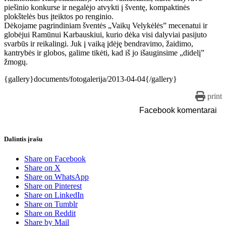
piešinio konkurse ir negalėjo atvykti į šventę, kompaktinės
plokštelės bus įteiktos po renginio.
Dėkojame pagrindiniam šventės „Vaikų Velykėlės” mecenatui ir
globėjui Ramūnui Karbauskiui, kurio dėka visi dalyviai pasijuto
svarbūs ir reikalingi. Juk į vaiką įdėję bendravimo, žaidimo,
kantrybės ir globos, galime tikėti, kad iš jo išauginsime „didelį”
žmogų.
{gallery}documents/fotogalerija/2013-04-04{/gallery}
print
Facebook komentarai
Dalintis įrašu
Share on Facebook
Share on X
Share on WhatsApp
Share on Pinterest
Share on LinkedIn
Share on Tumblr
Share on Reddit
Share by Mail