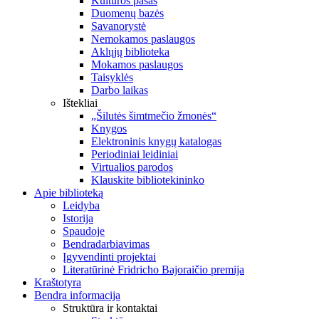
Kultūros pasas
Duomenų bazės
Savanorystė
Nemokamos paslaugos
Aklųjų biblioteka
Mokamos paslaugos
Taisyklės
Darbo laikas
Ištekliai
„Šilutės šimtmečio žmonės“
Knygos
Elektroninis knygų katalogas
Periodiniai leidiniai
Virtualios parodos
Klauskite bibliotekininko
Apie biblioteką
Leidyba
Istorija
Spaudoje
Bendradarbiavimas
Įgyvendinti projektai
Literatūrinė Fridricho Bajoraičio premija
Kraštotyra
Bendra informacija
Struktūra ir kontaktai