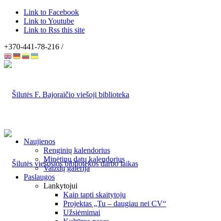
Link to Facebook
Link to Youtube
Link to Rss this site
+370-441-78-216 /
Naujienos
Renginių kalendorius
Minėtinų datų kalendorius
Vaizdų galerija
Paslaugos
Lankytojui
Kaip tapti skaitytoju
Projektas „Tu – daugiau nei CV“
Užsiėmimai