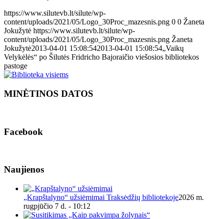
https://www.silutevb.lt/silute/wp-
content/uploads/2021/05/Logo_30Proc_mazesnis.png
0
0
Žaneta
Jokužytė
https://www.silutevb.lt/silute/wp-
content/uploads/2021/05/Logo_30Proc_mazesnis.png
Žaneta
Jokužytė
2013-04-01 15:08:54
2013-04-01 15:08:54
„Vaikų
Velykėlės“ po Šilutės Fridricho Bajoraičio viešosios bibliotekos
pastoge
MINĖTINOS DATOS
Facebook
Naujienos
„Krapštalyno“ užsiėmimai Traksėdžių bibliotekoje
2026 m.
rugpjūčio 7 d. - 10:12