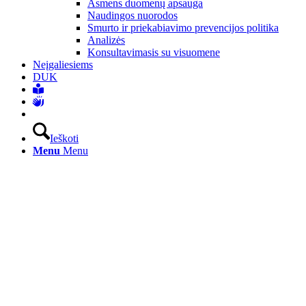
Asmens duomenų apsauga
Naudingos nuorodos
Smurto ir priekabiavimo prevencijos politika
Analizės
Konsultavimasis su visuomene
Neįgaliesiems
DUK
Ieškoti
Menu
Menu