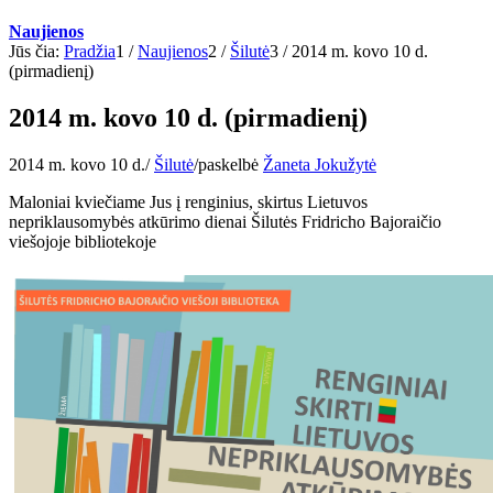
Naujienos
Jūs čia:
Pradžia
1
/
Naujienos
2
/
Šilutė
3
/
2014 m. kovo 10 d.
(pirmadienį)
2014 m. kovo 10 d. (pirmadienį)
2014 m. kovo 10 d.
/
Šilutė
/
paskelbė
Žaneta Jokužytė
Maloniai kviečiame Jus į renginius, skirtus Lietuvos
nepriklausomybės atkūrimo dienai Šilutės Fridricho Bajoraičio
viešojoje bibliotekoje