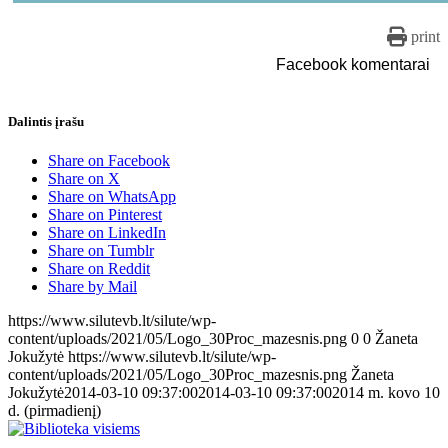
print
Facebook komentarai
Dalintis įrašu
Share on Facebook
Share on X
Share on WhatsApp
Share on Pinterest
Share on LinkedIn
Share on Tumblr
Share on Reddit
Share by Mail
https://www.silutevb.lt/silute/wp-
content/uploads/2021/05/Logo_30Proc_mazesnis.png
0
0
Žaneta
Jokužytė
https://www.silutevb.lt/silute/wp-
content/uploads/2021/05/Logo_30Proc_mazesnis.png
Žaneta
Jokužytė
2014-03-10 09:37:00
2014-03-10 09:37:00
2014 m. kovo 10
d. (pirmadienį)