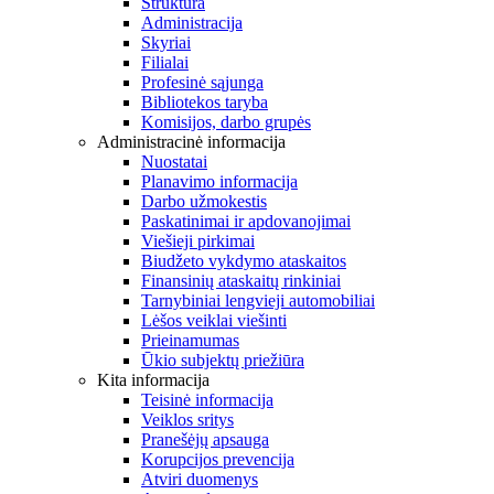
Struktūra
Administracija
Skyriai
Filialai
Profesinė sąjunga
Bibliotekos taryba
Komisijos, darbo grupės
Administracinė informacija
Nuostatai
Planavimo informacija
Darbo užmokestis
Paskatinimai ir apdovanojimai
Viešieji pirkimai
Biudžeto vykdymo ataskaitos
Finansinių ataskaitų rinkiniai
Tarnybiniai lengvieji automobiliai
Lėšos veiklai viešinti
Prieinamumas
Ūkio subjektų priežiūra
Kita informacija
Teisinė informacija
Veiklos sritys
Pranešėjų apsauga
Korupcijos prevencija
Atviri duomenys