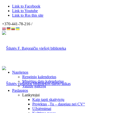
Link to Facebook
Link to Youtube
Link to Rss this site
+370-441-78-216 /
Naujienos
Renginių kalendorius
Minėtinų datų kalendorius
Vaizdų galerija
Paslaugos
Lankytojui
Kaip tapti skaitytoju
Projektas „Tu – daugiau nei CV“
Užsiėmimai