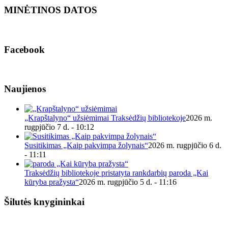
MINĖTINOS DATOS
Facebook
Naujienos
„Krapštalyno“ užsiėmimai Traksėdžių bibliotekoje
2026 m.
rugpjūčio 7 d. - 10:12
Susitikimas „Kaip pakvimpa žolynais“
2026 m. rugpjūčio 6 d.
- 11:11
Traksėdžių bibliotekoje pristatyta rankdarbių paroda „Kai
kūryba pražysta“
2026 m. rugpjūčio 5 d. - 11:16
Šilutės knygininkai