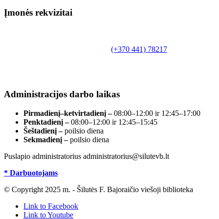
Įmonės rekvizitai
Biudžetinė įstaiga.
Šilutės rajono savivaldybės Fridricho
Bajoraičio viešoji biblioteka
Tilžės g. 10, LT-99172, Šilutė, tel.
(+370 441) 78217
,
el. paštas info@silutevb.lt, www.silutevb.lt
Duomenys kaupiami ir saugomi Juridinių asmenų
registre, įmonės kodas 190700188.
Administracijos darbo laikas
Pirmadienį–ketvirtadienį –
08:00–12:00 ir 12:45–17:00
Penktadienį –
08:00–12:00 ir 12:45–15:45
Šeštadienį –
poilsio diena
Sekmadienį –
poilsio diena
Puslapio administratorius administratorius@silutevb.lt
* Darbuotojams
© Copyright 2025 m. - Šilutės F. Bajoraičio viešoji biblioteka
Link to Facebook
Link to Youtube