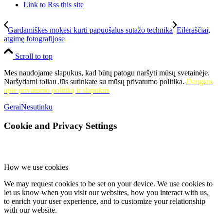
Link to Rss this site
Gardamiškės mokėsi kurti papuošalus sutažo technika
Eilėraščiai,
atgimę fotografijose
Scroll to top
Mes naudojame slapukus, kad būtų patogu naršyti mūsų svetainėje.
Naršydami toliau Jūs sutinkate su mūsų privatumo politika.
Daugiau
apie privatumo politiką ir slapukus
Gerai
Nesutinku
Cookie and Privacy Settings
How we use cookies
We may request cookies to be set on your device. We use cookies to
let us know when you visit our websites, how you interact with us,
to enrich your user experience, and to customize your relationship
with our website.