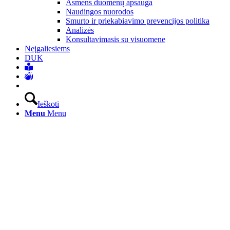
Asmens duomenų apsauga
Naudingos nuorodos
Smurto ir priekabiavimo prevencijos politika
Analizės
Konsultavimasis su visuomene
Neįgaliesiems
DUK
Ieškoti
Menu
Menu