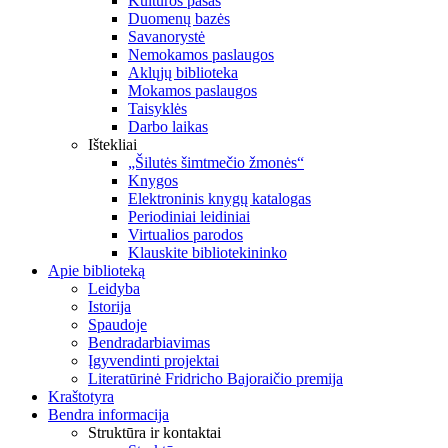
Kultūros pasas
Duomenų bazės
Savanorystė
Nemokamos paslaugos
Aklųjų biblioteka
Mokamos paslaugos
Taisyklės
Darbo laikas
Ištekliai
„Šilutės šimtmečio žmonės“
Knygos
Elektroninis knygų katalogas
Periodiniai leidiniai
Virtualios parodos
Klauskite bibliotekininko
Apie biblioteką
Leidyba
Istorija
Spaudoje
Bendradarbiavimas
Įgyvendinti projektai
Literatūrinė Fridricho Bajoraičio premija
Kraštotyra
Bendra informacija
Struktūra ir kontaktai