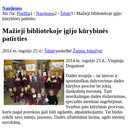
Naujienos
Jūs čia:
Pradžia
1
/
Naujienos
2
/
Šilutė
3
/
Mažieji bibliotekoje įgijo
kūrybinės patirties
Mažieji bibliotekoje įgijo kūrybinės
patirties
2014 m. rugsėjo 25 d.
/
Šilutė
/
paskelbė
Žaneta Jokužytė
2014 m. rugsėjo 25 d., Virginija
Degutienė
Dailės terapija – tai laisvas ir
spontaniškas dalyvavimas dailės
kūrybos procese be jokių
išankstinių nuostatų. Tam
nereikalingas dailės išsilavinimas,
specialūs meniniai sugebėjimai.
Svarbus pats kūrybinis procesas,
kuris pagal poreikius gali būti ugdantis, atpalaiduojantis. Tai būdas
reikšti savo mintis, jausmus. Dailės užsiėmimai lavina, ugdo meninį
suvokimą.