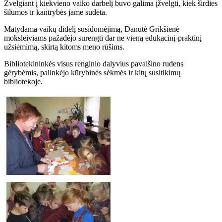
Žvelgiant į kiekvieno vaiko darbelį buvo galima įžvelgti, kiek širdies
šilumos ir kantrybės jame sudėta.
Matydama vaikų didelį susidomėjimą, Danutė Grikšienė
moksleiviams pažadėjo surengti dar ne vieną edukacinį-praktinį
užsiėmimą, skirtą kitoms meno rūšims.
Bibliotekininkės visus renginio dalyvius pavaišino rudens
gėrybėmis, palinkėjo kūrybinės sėkmės ir kitų susitikimų
bibliotekoje.