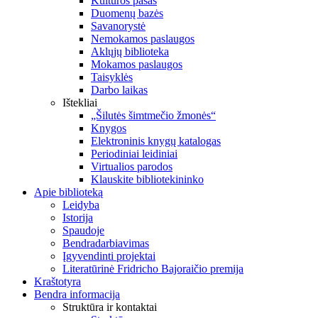
Kultūros pasas
Duomenų bazės
Savanorystė
Nemokamos paslaugos
Aklųjų biblioteka
Mokamos paslaugos
Taisyklės
Darbo laikas
Ištekliai
„Šilutės šimtmečio žmonės“
Knygos
Elektroninis knygų katalogas
Periodiniai leidiniai
Virtualios parodos
Klauskite bibliotekininko
Apie biblioteką
Leidyba
Istorija
Spaudoje
Bendradarbiavimas
Įgyvendinti projektai
Literatūrinė Fridricho Bajoraičio premija
Kraštotyra
Bendra informacija
Struktūra ir kontaktai