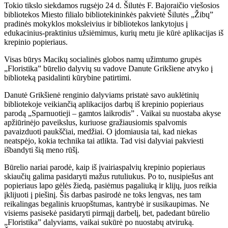
Tokio tikslo siekdamos rugsėjo 24 d. Šilutės F. Bajoraičio viešosios
bibliotekos Miesto filialo bibliotekininkės pakvietė Šilutės „Žibų”
pradinės mokyklos moksleivius ir bibliotekos lankytojus į
edukacinius-praktinius užsiėmimus, kurių metu jie kūrė aplikacijas iš
krepinio popieriaus.
Visas būrys Macikų socialinės globos namų užimtumo grupės
„Floristika” būrelio dalyvių su vadove Danute Grikšiene atvyko į
biblioteką pasidalinti kūrybine patirtimi.
Danutė Grikšienė renginio dalyviams pristatė savo auklėtinių
bibliotekoje veikiančią aplikacijos darbų iš krepinio popieriaus
parodą „Sparnuotieji – gamtos laikrodis” . Vaikai su nuostaba akyse
apžiūrinėjo paveikslus, kuriuose gražiausiomis spalvomis
pavaizduoti paukščiai, medžiai. O įdomiausia tai, kad niekas
neatspėjo, kokia technika tai atlikta. Tad visi dalyviai pakviesti
išbandyti šią meno rūšį.
Būrelio nariai parodė, kaip iš įvairiaspalvių krepinio popieriaus
skiaučių galima pasidaryti mažus rutuliukus. Po to, nusipiešus ant
popieriaus lapo gėlės žiedą, pasiėmus pagaliuką ir klijų, juos reikia
įklijuoti į piešinį. Šis darbas pasirodė ne toks lengvas, nes tam
reikalingas begalinis kruopštumas, kantrybė ir susikaupimas. Ne
visiems pasisekė pasidaryti pirmąjį darbelį, bet, padedant būrelio
„Floristika” dalyviams, vaikai sukūrė po nuostabų atviruką.