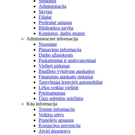
Struktūra
Administracija
Skyriai
Filialai
Profesinė sąjunga
Bibliotekos taryba
Komisijos, darbo grupės
Administracinė informacija
Nuostatai
Planavimo informacija
Darbo užmokestis
Paskatinimai ir apdovanojimai
Viešieji pirkimai
Biudžeto vykdymo ataskaitos
Finansinių ataskaitų rinkiniai
Tarnybiniai lengvieji automobiliai
Lėšos veiklai viešinti
Prieinamumas
Ūkio subjektų priežiūra
Kita informacija
Teisinė informacija
Veiklos sritys
Pranešėjų apsauga
Korupcijos prevencija
Atviri duomenys