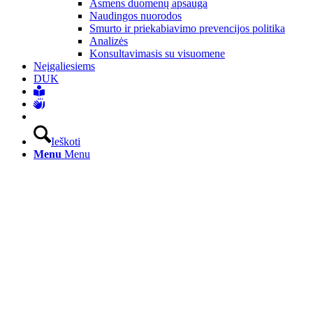
Asmens duomenų apsauga
Naudingos nuorodos
Smurto ir priekabiavimo prevencijos politika
Analizės
Konsultavimasis su visuomene
Neįgaliesiems
DUK
Ieškoti
Menu
Menu