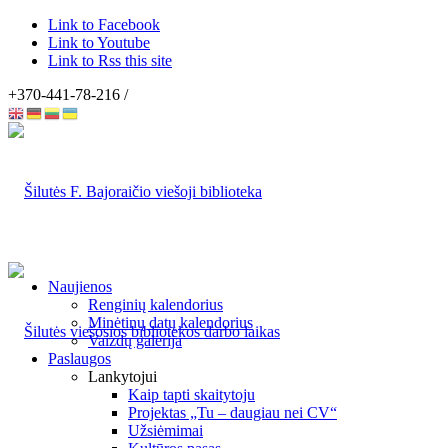
Link to Facebook
Link to Youtube
Link to Rss this site
+370-441-78-216 /
Naujienos
Renginių kalendorius
Minėtinų datų kalendorius
Vaizdų galerija
Paslaugos
Lankytojui
Kaip tapti skaitytoju
Projektas „Tu – daugiau nei CV“
Užsiėmimai