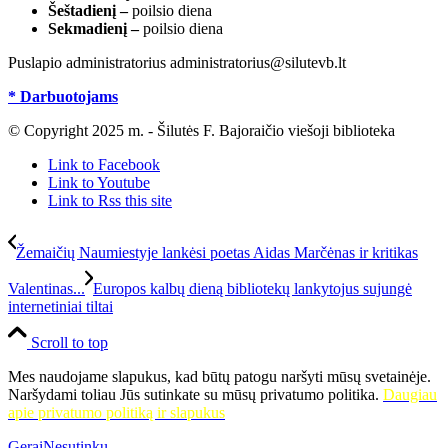
Šeštadienį –
poilsio diena
Sekmadienį –
poilsio diena
Puslapio administratorius administratorius@silutevb.lt
* Darbuotojams
© Copyright 2025 m. - Šilutės F. Bajoraičio viešoji biblioteka
Link to Facebook
Link to Youtube
Link to Rss this site
Žemaičių Naumiestyje lankėsi poetas Aidas Marčėnas ir kritikas
Valentinas...
Europos kalbų dieną bibliotekų lankytojus sujungė
internetiniai tiltai
Scroll to top
Mes naudojame slapukus, kad būtų patogu naršyti mūsų svetainėje.
Naršydami toliau Jūs sutinkate su mūsų privatumo politika.
Daugiau
apie privatumo politiką ir slapukus
Gerai
Nesutinku