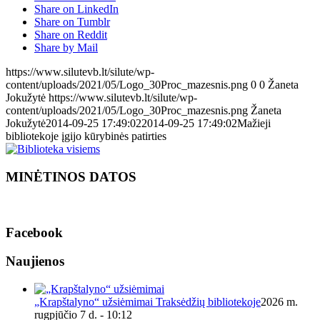
Share on LinkedIn
Share on Tumblr
Share on Reddit
Share by Mail
https://www.silutevb.lt/silute/wp-
content/uploads/2021/05/Logo_30Proc_mazesnis.png
0
0
Žaneta
Jokužytė
https://www.silutevb.lt/silute/wp-
content/uploads/2021/05/Logo_30Proc_mazesnis.png
Žaneta
Jokužytė
2014-09-25 17:49:02
2014-09-25 17:49:02
Mažieji
bibliotekoje įgijo kūrybinės patirties
MINĖTINOS DATOS
Facebook
Naujienos
„Krapštalyno“ užsiėmimai Traksėdžių bibliotekoje
2026 m.
rugpjūčio 7 d. - 10:12