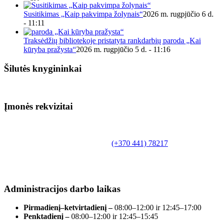
Susitikimas „Kaip pakvimpa žolynais“
2026 m. rugpjūčio 6 d.
- 11:11
Traksėdžių bibliotekoje pristatyta rankdarbių paroda „Kai
kūryba pražysta“
2026 m. rugpjūčio 5 d. - 11:16
Šilutės knygininkai
Įmonės rekvizitai
Biudžetinė įstaiga.
Šilutės rajono savivaldybės Fridricho
Bajoraičio viešoji biblioteka
Tilžės g. 10, LT-99172, Šilutė, tel.
(+370 441) 78217
,
el. paštas info@silutevb.lt, www.silutevb.lt
Duomenys kaupiami ir saugomi Juridinių asmenų
registre, įmonės kodas 190700188.
Administracijos darbo laikas
Pirmadienį–ketvirtadienį –
08:00–12:00 ir 12:45–17:00
Penktadienį –
08:00–12:00 ir 12:45–15:45