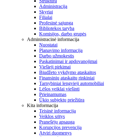
Struktūra
Administracija
Skyriai
Filialai
Profesinė sąjunga
Bibliotekos taryba
Komisijos, darbo grupės
Administracinė informacija
Nuostatai
Planavimo informacija
Darbo užmokestis
Paskatinimai ir apdovanojimai
Viešieji pirkimai
Biudžeto vykdymo ataskaitos
Finansinių ataskaitų rinkiniai
Tarnybiniai lengvieji automobiliai
Lėšos veiklai viešinti
Prieinamumas
Ūkio subjektų priežiūra
Kita informacija
Teisinė informacija
Veiklos sritys
Pranešėjų apsauga
Korupcijos prevencija
Atviri duomenys