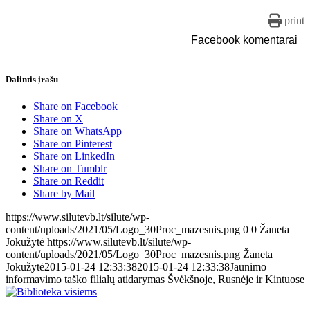
print
Facebook komentarai
Dalintis įrašu
Share on Facebook
Share on X
Share on WhatsApp
Share on Pinterest
Share on LinkedIn
Share on Tumblr
Share on Reddit
Share by Mail
https://www.silutevb.lt/silute/wp-
content/uploads/2021/05/Logo_30Proc_mazesnis.png
0
0
Žaneta
Jokužytė
https://www.silutevb.lt/silute/wp-
content/uploads/2021/05/Logo_30Proc_mazesnis.png
Žaneta
Jokužytė
2015-01-24 12:33:38
2015-01-24 12:33:38
Jaunimo
informavimo taško filialų atidarymas Švėkšnoje, Rusnėje ir Kintuose