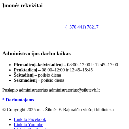
Įmonės rekvizitai
Biudžetinė įstaiga.
Šilutės rajono savivaldybės Fridricho
Bajoraičio viešoji biblioteka
Tilžės g. 10, LT-99172, Šilutė, tel.
(+370 441) 78217
,
el. paštas info@silutevb.lt, www.silutevb.lt
Duomenys kaupiami ir saugomi Juridinių asmenų
registre, įmonės kodas 190700188.
Administracijos darbo laikas
Pirmadienį–ketvirtadienį –
08:00–12:00 ir 12:45–17:00
Penktadienį –
08:00–12:00 ir 12:45–15:45
Šeštadienį –
poilsio diena
Sekmadienį –
poilsio diena
Puslapio administratorius administratorius@silutevb.lt
* Darbuotojams
© Copyright 2025 m. - Šilutės F. Bajoraičio viešoji biblioteka
Link to Facebook
Link to Youtube