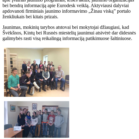
bei bendrą informaciją apie Eurodesk veiklą. Aktyviausi dalyviai
apdovanoti firminiais jaunimo informavimo „Žinau viską” portalo
ženkliukais bei kitais prizais.
Jaunimas, mokinių tarybos atstovai bei mokytojai džiaugiasi, kad
Švėkšnos, Kintų bei Rusnės miestelių jaunimui atsivėrė dar didesnės
galimybės rasti visą reikalingą informaciją patikimuose šaltiniuose.