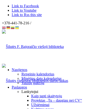
Link to Facebook
Link to Youtube
Link to Rss this site
+370-441-78-216 /
Naujienos
Renginių kalendorius
Minėtinų datų kalendorius
Vaizdų galerija
Paslaugos
Lankytojui
Kaip tapti skaitytoju
Projektas „Tu – daugiau nei CV“
Užsiėmimai