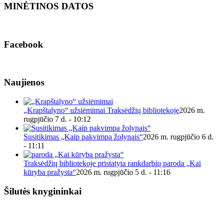
MINĖTINOS DATOS
Facebook
Naujienos
„Krapštalyno“ užsiėmimai Traksėdžių bibliotekoje
2026 m.
rugpjūčio 7 d. - 10:12
Susitikimas „Kaip pakvimpa žolynais“
2026 m. rugpjūčio 6 d.
- 11:11
Traksėdžių bibliotekoje pristatyta rankdarbių paroda „Kai
kūryba pražysta“
2026 m. rugpjūčio 5 d. - 11:16
Šilutės knygininkai