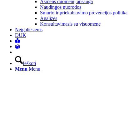
Asmens duomenų apsauga
Naudingos nuorodos
Smurto ir priekabiavimo prevencijos politika
Analizės
Konsultavimasis su visuomene
Neįgaliesiems
DUK
Ieškoti
Menu
Menu