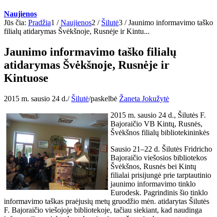
Naujienos
Jūs čia:
Pradžia
1
/
Naujienos
2
/
Šilutė
3
/
Jaunimo informavimo taško
filialų atidarymas Švėkšnoje, Rusnėje ir Kintu...
Jaunimo informavimo taško filialų
atidarymas Švėkšnoje, Rusnėje ir
Kintuose
2015 m. sausio 24 d.
/
Šilutė
/
paskelbė
Žaneta Jokužytė
2015 m. sausio 24 d., Šilutės F.
Bajoraičio VB Kintų, Rusnės,
Švėkšnos filialų bibliotekininkės
Sausio 21–22 d. Šilutės Fridricho
Bajoraičio viešosios bibliotekos
Švėkšnos, Rusnės bei Kintų
filialai prisijungė prie tarptautinio
jaunimo informavimo tinklo
Eurodesk. Pagrindinis šio tinklo
informavimo taškas praėjusių metų gruodžio mėn. atidarytas Šilutės
F. Bajoraičio viešojoje bibliotekoje, tačiau siekiant, kad naudinga