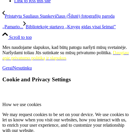
Link to Rss this site
Pristatyta Sauliaus Stankevičiaus (Šilutė) fotografijų paroda
„Pamario...
Bibliotekoje startavo „Knygų gidas visai šeimai”
Scroll to top
Mes naudojame slapukus, kad būtų patogu naršyti mūsų svetainėje.
Naršydami toliau Jūs sutinkate su mūsų privatumo politika.
Daugiau
apie privatumo politiką ir slapukus
Gerai
Nesutinku
Cookie and Privacy Settings
How we use cookies
We may request cookies to be set on your device. We use cookies to
let us know when you visit our websites, how you interact with us,
to enrich your user experience, and to customize your relationship
with our website.