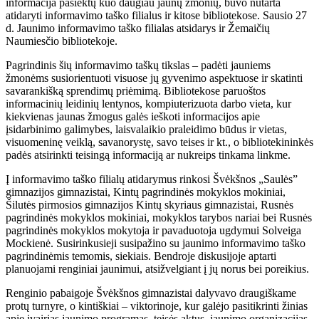
informacija pasiektų kuo daugiau jaunų žmonių, buvo nutarta
atidaryti informavimo taško filialus ir kitose bibliotekose. Sausio 27
d. Jaunimo informavimo taško filialas atsidarys ir Žemaičių
Naumiesčio bibliotekoje.
Pagrindinis šių informavimo taškų tikslas – padėti jauniems
žmonėms susiorientuoti visuose jų gyvenimo aspektuose ir skatinti
savarankišką sprendimų priėmimą. Bibliotekose paruoštos
informacinių leidinių lentynos, kompiuterizuota darbo vieta, kur
kiekvienas jaunas žmogus galės ieškoti informacijos apie
įsidarbinimo galimybes, laisvalaikio praleidimo būdus ir vietas,
visuomeninę veiklą, savanorystę, savo teises ir kt., o bibliotekininkės
padės atsirinkti teisingą informaciją ar nukreips tinkama linkme.
Į informavimo taško filialų atidarymus rinkosi Švėkšnos „Saulės”
gimnazijos gimnazistai, Kintų pagrindinės mokyklos mokiniai,
Šilutės pirmosios gimnazijos Kintų skyriaus gimnazistai, Rusnės
pagrindinės mokyklos mokiniai, mokyklos tarybos nariai bei Rusnės
pagrindinės mokyklos mokytoja ir pavaduotoja ugdymui Solveiga
Mockienė. Susirinkusieji susipažino su jaunimo informavimo taško
pagrindinėmis temomis, siekiais. Bendroje diskusijoje aptarti
planuojami renginiai jaunimui, atsižvelgiant į jų norus bei poreikius.
Renginio pabaigoje Švėkšnos gimnazistai dalyvavo draugiškame
protų turnyre, o kintiškiai – viktorinoje, kur galėjo pasitikrinti žinias
apie įvairias jaunimo programas, teisės aktus, jaunimo organizacijas