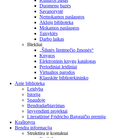
Kultūros pasas
Duomenų bazės
Savanorystė
Nemokamos paslaugos
Aklųjų biblioteka
Mokamos paslaugos
Taisyklės
Darbo laikas
Ištekliai
„Šilutės šimtmečio žmonės“
Knygos
Elektroninis knygų katalogas
Periodiniai leidiniai
Virtualios parodos
Klauskite bibliotekininko
Apie biblioteką
Leidyba
Istorija
Spaudoje
Bendradarbiavimas
Įgyvendinti projektai
Literatūrinė Fridricho Bajoraičio premija
Kraštotyra
Bendra informacija
Struktūra ir kontaktai