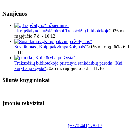
Naujienos
„Krapštalyno“ užsiėmimai Traksėdžių bibliotekoje
2026 m.
rugpjūčio 7 d. - 10:12
Susitikimas „Kaip pakvimpa žolynais“
2026 m. rugpjūčio 6 d.
- 11:11
Traksėdžių bibliotekoje pristatyta rankdarbių paroda „Kai
kūryba pražysta“
2026 m. rugpjūčio 5 d. - 11:16
Šilutės knygininkai
Įmonės rekvizitai
Biudžetinė įstaiga.
Šilutės rajono savivaldybės Fridricho
Bajoraičio viešoji biblioteka
Tilžės g. 10, LT-99172, Šilutė, tel.
(+370 441) 78217
,
el. paštas info@silutevb.lt, www.silutevb.lt