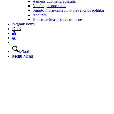
Asmens duomenų apsauga
Naudingos nuorodos
Smurto ir priekabiavimo prevencijos politika
Analizės
Konsultavimasis su visuomene
Neįgaliesiems
DUK
Ieškoti
Menu
Menu