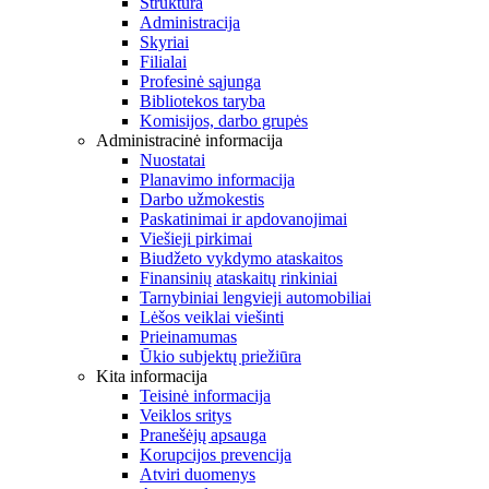
Struktūra
Administracija
Skyriai
Filialai
Profesinė sąjunga
Bibliotekos taryba
Komisijos, darbo grupės
Administracinė informacija
Nuostatai
Planavimo informacija
Darbo užmokestis
Paskatinimai ir apdovanojimai
Viešieji pirkimai
Biudžeto vykdymo ataskaitos
Finansinių ataskaitų rinkiniai
Tarnybiniai lengvieji automobiliai
Lėšos veiklai viešinti
Prieinamumas
Ūkio subjektų priežiūra
Kita informacija
Teisinė informacija
Veiklos sritys
Pranešėjų apsauga
Korupcijos prevencija
Atviri duomenys