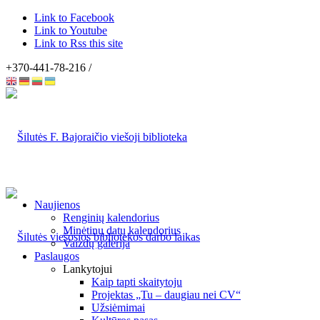
Link to Facebook
Link to Youtube
Link to Rss this site
+370-441-78-216 /
Naujienos
Renginių kalendorius
Minėtinų datų kalendorius
Vaizdų galerija
Paslaugos
Lankytojui
Kaip tapti skaitytoju
Projektas „Tu – daugiau nei CV“
Užsiėmimai