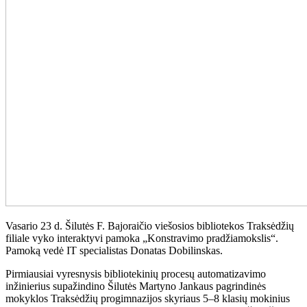
Vasario 23 d. Šilutės F. Bajoraičio viešosios bibliotekos Traksėdžių
filiale vyko interaktyvi pamoka „Konstravimo pradžiamokslis“.
Pamoką vedė IT specialistas Donatas Dobilinskas.
Pirmiausiai vyresnysis bibliotekinių procesų automatizavimo
inžinierius supažindino Šilutės Martyno Jankaus pagrindinės
mokyklos Traksėdžių progimnazijos skyriaus 5–8 klasių mokinius