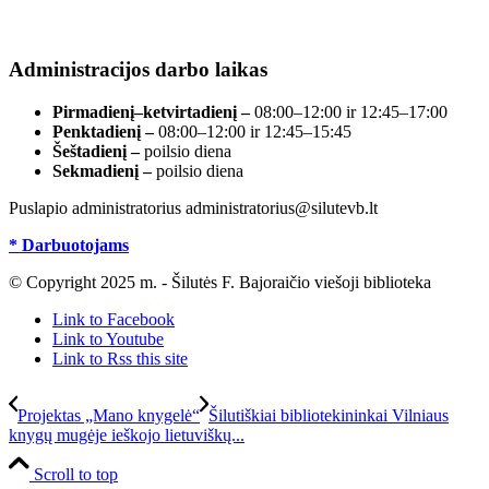
Duomenys kaupiami ir saugomi Juridinių asmenų
registre, įmonės kodas 190700188.
Administracijos darbo laikas
Pirmadienį–ketvirtadienį –
08:00–12:00 ir 12:45–17:00
Penktadienį –
08:00–12:00 ir 12:45–15:45
Šeštadienį –
poilsio diena
Sekmadienį –
poilsio diena
Puslapio administratorius administratorius@silutevb.lt
* Darbuotojams
© Copyright 2025 m. - Šilutės F. Bajoraičio viešoji biblioteka
Link to Facebook
Link to Youtube
Link to Rss this site
Projektas „Mano knygelė“
Šilutiškiai bibliotekininkai Vilniaus
knygų mugėje ieškojo lietuviškų...
Scroll to top