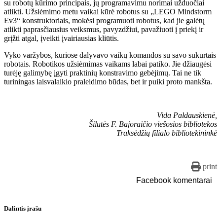
su robotų kūrimo principais, jų programavimu norimai užduočiai
atlikti. Užsiėmimo metu vaikai kūrė robotus su „LEGO Mindstorm
Ev3“ konstruktoriais, mokėsi programuoti robotus, kad jie galėtų
atlikti paprasčiausius veiksmus, pavyzdžiui, pavažiuoti į priekį ir
grįžti atgal, įveikti įvairiausias kliūtis.
Vyko varžybos, kuriose dalyvavo vaikų komandos su savo sukurtais
robotais. Robotikos užsiėmimas vaikams labai patiko. Jie džiaugėsi
turėję galimybę įgyti praktinių konstravimo gebėjimų. Tai ne tik
turiningas laisvalaikio praleidimo būdas, bet ir puiki proto mankšta.
Vida Paldauskienė,
Šilutės F. Bajoraičio viešosios bibliotekos
Traksėdžių filialo bibliotekininkė
print
Facebook komentarai
Dalintis įrašu