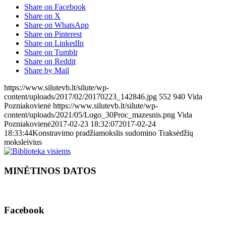
Share on Facebook
Share on X
Share on WhatsApp
Share on Pinterest
Share on LinkedIn
Share on Tumblr
Share on Reddit
Share by Mail
https://www.silutevb.lt/silute/wp-
content/uploads/2017/02/20170223_142846.jpg
552
940
Vida
Pozniakovienė
https://www.silutevb.lt/silute/wp-
content/uploads/2021/05/Logo_30Proc_mazesnis.png
Vida
Pozniakovienė
2017-02-23 18:32:07
2017-02-24
18:33:44
Konstravimo pradžiamokslis sudomino Traksėdžių
moksleivius
MINĖTINOS DATOS
Facebook