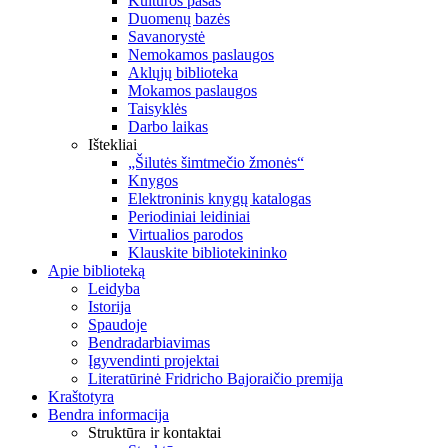
Kultūros pasas
Duomenų bazės
Savanorystė
Nemokamos paslaugos
Aklųjų biblioteka
Mokamos paslaugos
Taisyklės
Darbo laikas
Ištekliai
„Šilutės šimtmečio žmonės“
Knygos
Elektroninis knygų katalogas
Periodiniai leidiniai
Virtualios parodos
Klauskite bibliotekininko
Apie biblioteką
Leidyba
Istorija
Spaudoje
Bendradarbiavimas
Įgyvendinti projektai
Literatūrinė Fridricho Bajoraičio premija
Kraštotyra
Bendra informacija
Struktūra ir kontaktai