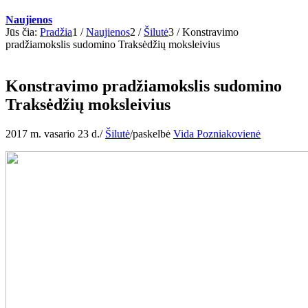
Naujienos
Jūs čia:
Pradžia
1
/
Naujienos
2
/
Šilutė
3
/
Konstravimo
pradžiamokslis sudomino Traksėdžių moksleivius
Konstravimo pradžiamokslis sudomino
Traksėdžių moksleivius
2017 m. vasario 23 d.
/
Šilutė
/
paskelbė
Vida Pozniakovienė