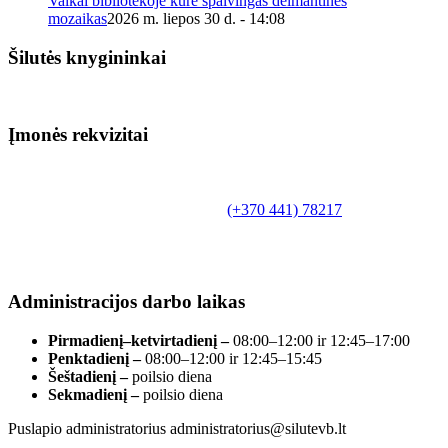
Vaikai bibliotekoje kūrė spalvingas deimantines
mozaikas
2026 m. liepos 30 d. - 14:08
Šilutės knygininkai
Įmonės rekvizitai
Biudžetinė įstaiga.
Šilutės rajono savivaldybės Fridricho
Bajoraičio viešoji biblioteka
Tilžės g. 10, LT-99172, Šilutė, tel.
(+370 441) 78217
,
el. paštas info@silutevb.lt, www.silutevb.lt
Duomenys kaupiami ir saugomi Juridinių asmenų
registre, įmonės kodas 190700188.
Administracijos darbo laikas
Pirmadienį–ketvirtadienį –
08:00–12:00 ir 12:45–17:00
Penktadienį –
08:00–12:00 ir 12:45–15:45
Šeštadienį –
poilsio diena
Sekmadienį –
poilsio diena
Puslapio administratorius administratorius@silutevb.lt