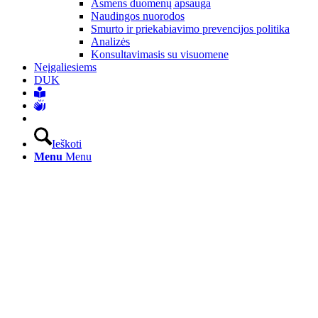
Asmens duomenų apsauga
Naudingos nuorodos
Smurto ir priekabiavimo prevencijos politika
Analizės
Konsultavimasis su visuomene
Neįgaliesiems
DUK
Ieškoti
Menu
Menu