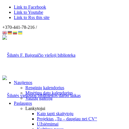
Link to Facebook
Link to Youtube
Link to Rss this site
+370-441-78-216 /
Naujienos
Renginių kalendorius
Minėtinų datų kalendorius
Vaizdų galerija
Paslaugos
Lankytojui
Kaip tapti skaitytoju
Projektas „Tu – daugiau nei CV“
Užsiėmimai