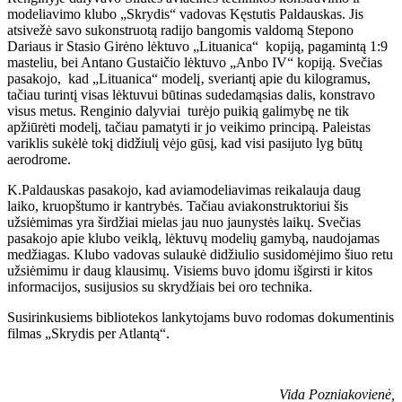
modeliavimo klubo „Skrydis“ vadovas Kęstutis Paldauskas. Jis
atsivežė savo sukonstruotą radijo bangomis valdomą Stepono
Dariaus ir Stasio Girėno lėktuvo „Lituanica“ kopiją, pagamintą 1:9
masteliu, bei Antano Gustaičio lėktuvo „Anbo IV“ kopiją. Svečias
pasakojo, kad „Lituanica“ modelį‚ sveriantį apie du kilogramus,
tačiau turintį visas lėktuvui būtinas sudedamąsias dalis, konstravo
visus metus. Renginio dalyviai turėjo puikią galimybę ne tik
apžiūrėti modelį, tačiau pamatyti ir jo veikimo principą. Paleistas
variklis sukėlė tokį didžiulį vėjo gūsį, kad visi pasijuto lyg būtų
aerodrome.
K.Paldauskas pasakojo, kad aviamodeliavimas reikalauja daug
laiko, kruopštumo ir kantrybės. Tačiau aviakonstruktoriui šis
užsiėmimas yra širdžiai mielas jau nuo jaunystės laikų. Svečias
pasakojo apie klubo veiklą, lėktuvų modelių gamybą, naudojamas
medžiagas. Klubo vadovas sulaukė didžiulio susidomėjimo šiuo retu
užsiėmimu ir daug klausimų. Visiems buvo įdomu išgirsti ir kitos
informacijos, susijusios su skrydžiais bei oro technika.
Susirinkusiems bibliotekos lankytojams buvo rodomas dokumentinis
filmas „Skrydis per Atlantą“.
Vida Pozniakovienė,