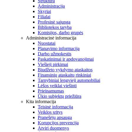
Struktūra
Administracija
Skyriai
Filialai
Profesinė sąjunga
Bibliotekos taryba
Komisijos, darbo grupės
Administracinė informacija
Nuostatai
Planavimo informacija
Darbo užmokestis
Paskatinimai ir apdovanojimai
Viešieji pirkimai
Biudžeto vykdymo ataskaitos
Finansinių ataskaitų rinkiniai
Tarnybiniai lengvieji automobiliai
Lėšos veiklai viešinti
Prieinamumas
Ūkio subjektų priežiūra
Kita informacija
Teisinė informacija
Veiklos sritys
Pranešėjų apsauga
Korupcijos prevencija
Atviri duomenys