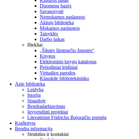
Kultūros pasas
Duomenų bazės
Savanorystė
Nemokamos paslaugos
Aklųjų biblioteka
Mokamos paslaugos
Taisyklės
Darbo laikas
Ištekliai
„Šilutės šimtmečio žmonės“
Knygos
Elektroninis knygų katalogas
Periodiniai leidiniai
Virtualios parodos
Klauskite bibliotekininko
Apie biblioteką
Leidyba
Istorija
Spaudoje
Bendradarbiavimas
Įgyvendinti projektai
Literatūrinė Fridricho Bajoraičio premija
Kraštotyra
Bendra informacija
Struktūra ir kontaktai