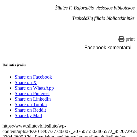
Šilutės F. Bajoraičio viešosios bibliotekos
Traksėdžių filialo bibliotekininkė
print
Facebook komentarai
Dalintis įrašu
Share on Facebook
Share on X
Share on WhatsApp
Share on Pinterest
Share on LinkedIn
Share on Tumblr
Share on Reddit
Share by Mail
https://www.silutevb.lt/silute/wp-
content/uploads/2018/07/37746007_2076075502466572_452072958
2704
3600
Vida Pozniakovienė
https://www.silutevb.lt/silute/wp-