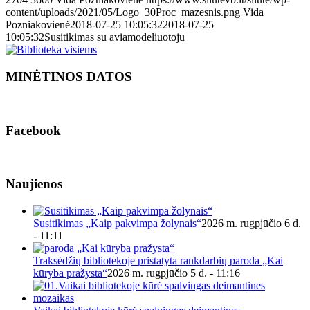
content/uploads/2021/05/Logo_30Proc_mazesnis.png
Vida
Pozniakovienė
2018-07-25 10:05:32
2018-07-25
10:05:32
Susitikimas su aviamodeliuotoju
MINĖTINOS DATOS
Facebook
Naujienos
Susitikimas „Kaip pakvimpa žolynais“
2026 m. rugpjūčio 6 d.
- 11:11
Traksėdžių bibliotekoje pristatyta rankdarbių paroda „Kai
kūryba pražysta“
2026 m. rugpjūčio 5 d. - 11:16