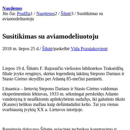
Naujienos
Jūs čia:
Pradžia
1
/
Naujienos
2
/
Šilutė
3
/
Susitikimas su
aviamodeliuotoju
Susitikimas su aviamodeliuotoju
2018 m. liepos 25 d.
/
Šilutė
/
paskelbė
Vida Pozniakovienė
Liepos 19 d. Šilutės F. Bajoraičio viešosios bibliotekos Traksėdžių
filiale įvyko renginys, skirtas legendinių lakūnų Stepono Dariaus ir
Stasio Girėno skrydžio per Atlantą 85-mečiui paminėti.
Lituanica – lietuvių Stepono Dariaus ir Stasio Girėno valdomas
eksperimentinis lėktuvas, 1933 m. sėkmingai perskridęs Atlanto
vandenyną ir neaiškiomis aplinkybėmis sudužęs, iki galutinio tikslo
(Kauno) belikus mažiau kaip dešimtadaliui kelio. Tai yra vienas
svarbiausių įvykių XX a. Lietuvos istorijoje.
Renginyje dalyvavo Šilutės aviacinės technikos konstravimo ir