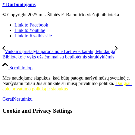
* Darbuotojams
© Copyright 2025 m. - Šilutės F. Bajoraičio viešoji biblioteka
Link to Facebook
Link to Youtube
Link to Rss this site
Vaikams pristatyta paroda apie Lietuvos karalių Mindaugą
Bibliotekoje vyks užsiėmimai su bepilotėmis skraidyklėmis
Scroll to top
Mes naudojame slapukus, kad būtų patogu naršyti mūsų svetainėje.
Naršydami toliau Jūs sutinkate su mūsų privatumo politika.
Daugiau
apie privatumo politiką ir slapukus
Gerai
Nesutinku
Cookie and Privacy Settings