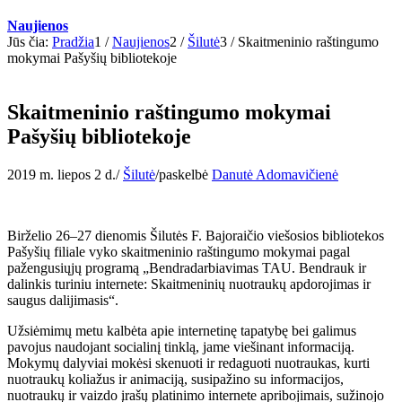
Naujienos
Jūs čia:
Pradžia
1
/
Naujienos
2
/
Šilutė
3
/
Skaitmeninio raštingumo
mokymai Pašyšių bibliotekoje
Skaitmeninio raštingumo mokymai
Pašyšių bibliotekoje
2019 m. liepos 2 d.
/
Šilutė
/
paskelbė
Danutė Adomavičienė
Birželio 26–27 dienomis Šilutės F. Bajoraičio viešosios bibliotekos
Pašyšių filiale vyko skaitmeninio raštingumo mokymai pagal
pažengusiųjų programą „Bendradarbiavimas TAU. Bendrauk ir
dalinkis turiniu internete: Skaitmeninių nuotraukų apdorojimas ir
saugus dalijimasis“.
Užsiėmimų metu kalbėta apie internetinę tapatybę bei galimus
pavojus naudojant socialinį tinklą, jame viešinant informaciją.
Mokymų dalyviai mokėsi skenuoti ir redaguoti nuotraukas, kurti
nuotraukų koliažus ir animaciją, susipažino su informacijos,
nuotraukų ir vaizdo įrašų platinimo internete apribojimais, sužinojo