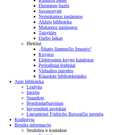
Kultūros pasas
Duomenų bazės
Savanorystė
Nemokamos paslaugos
Aklųjų biblioteka
Mokamos paslaugos
Taisyklės
Darbo laikas
Ištekliai
„Šilutės šimtmečio žmonės“
Knygos
Elektroninis knygų katalogas
Periodiniai leidiniai
Virtualios parodos
Klauskite bibliotekininko
Apie biblioteką
Leidyba
Istorija
Spaudoje
Bendradarbiavimas
Įgyvendinti projektai
Literatūrinė Fridricho Bajoraičio premija
Kraštotyra
Bendra informacija
Struktūra ir kontaktai