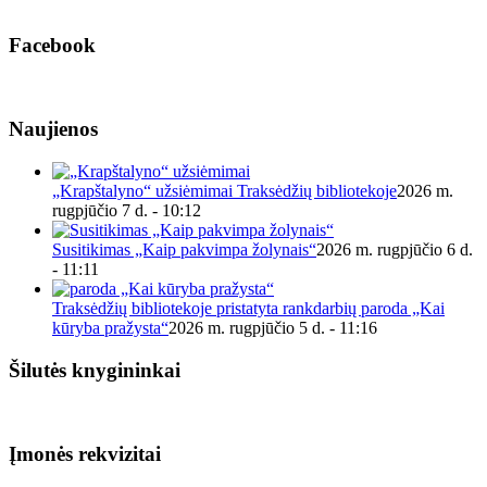
Facebook
Naujienos
„Krapštalyno“ užsiėmimai Traksėdžių bibliotekoje
2026 m.
rugpjūčio 7 d. - 10:12
Susitikimas „Kaip pakvimpa žolynais“
2026 m. rugpjūčio 6 d.
- 11:11
Traksėdžių bibliotekoje pristatyta rankdarbių paroda „Kai
kūryba pražysta“
2026 m. rugpjūčio 5 d. - 11:16
Šilutės knygininkai
Įmonės rekvizitai