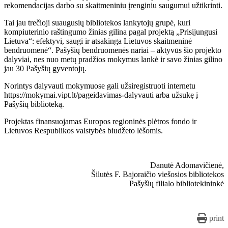
rekomendacijas darbo su skaitmeniniu įrenginiu saugumui užtikrinti.
Tai jau trečioji suaugusių bibliotekos lankytojų grupė, kuri
kompiuterinio raštingumo žinias gilina pagal projektą „Prisijungusi
Lietuva“: efektyvi, saugi ir atsakinga Lietuvos skaitmeninė
bendruomenė“. Pašyšių bendruomenės nariai – aktyvūs šio projekto
dalyviai, nes nuo metų pradžios mokymus lankė ir savo žinias gilino
jau 30 Pašyšių gyventojų.
Norintys dalyvauti mokymuose gali užsiregistruoti internetu
https://mokymai.vipt.lt/pageidavimas-dalyvauti arba užsukę į
Pašyšių biblioteką.
Projektas finansuojamas Europos regioninės plėtros fondo ir
Lietuvos Respublikos valstybės biudžeto lėšomis.
Danutė Adomavičienė,
Šilutės F. Bajoraičio viešosios bibliotekos
Pašyšių filialo bibliotekininkė
print