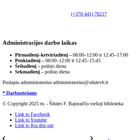
Biudžetinė įstaiga.
Šilutės rajono savivaldybės Fridricho
Bajoraičio viešoji biblioteka
Tilžės g. 10, LT-99172, Šilutė, tel.
(+370 441) 78217
,
el. paštas info@silutevb.lt, www.silutevb.lt
Duomenys kaupiami ir saugomi Juridinių asmenų
registre, įmonės kodas 190700188.
Administracijos darbo laikas
Pirmadienį–ketvirtadienį –
08:00–12:00 ir 12:45–17:00
Penktadienį –
08:00–12:00 ir 12:45–15:45
Šeštadienį –
poilsio diena
Sekmadienį –
poilsio diena
Puslapio administratorius administratorius@silutevb.lt
* Darbuotojams
© Copyright 2025 m. - Šilutės F. Bajoraičio viešoji biblioteka
Link to Facebook
Link to Youtube
Link to Rss this site