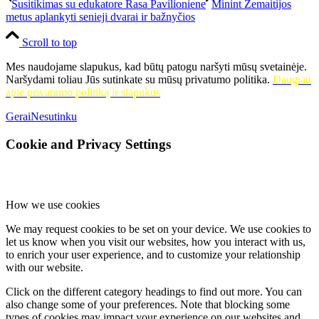
Susitikimas su edukatore Rasa Pavilioniene
Minint Žemaitijos
metus aplankyti senieji dvarai ir bažnyčios
Scroll to top
Mes naudojame slapukus, kad būtų patogu naršyti mūsų svetainėje.
Naršydami toliau Jūs sutinkate su mūsų privatumo politika.
Daugiau
apie privatumo politiką ir slapukus
Gerai
Nesutinku
Cookie and Privacy Settings
How we use cookies
We may request cookies to be set on your device. We use cookies to
let us know when you visit our websites, how you interact with us,
to enrich your user experience, and to customize your relationship
with our website.
Click on the different category headings to find out more. You can
also change some of your preferences. Note that blocking some
types of cookies may impact your experience on our websites and