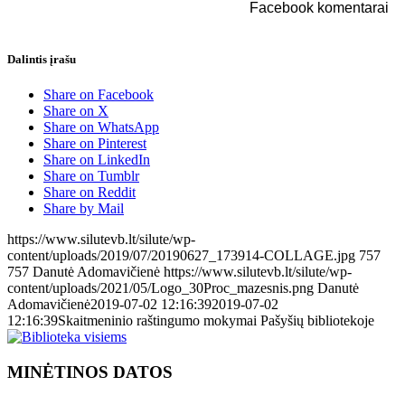
Facebook komentarai
Dalintis įrašu
Share on Facebook
Share on X
Share on WhatsApp
Share on Pinterest
Share on LinkedIn
Share on Tumblr
Share on Reddit
Share by Mail
https://www.silutevb.lt/silute/wp-
content/uploads/2019/07/20190627_173914-COLLAGE.jpg
757
757
Danutė Adomavičienė
https://www.silutevb.lt/silute/wp-
content/uploads/2021/05/Logo_30Proc_mazesnis.png
Danutė
Adomavičienė
2019-07-02 12:16:39
2019-07-02
12:16:39
Skaitmeninio raštingumo mokymai Pašyšių bibliotekoje
MINĖTINOS DATOS