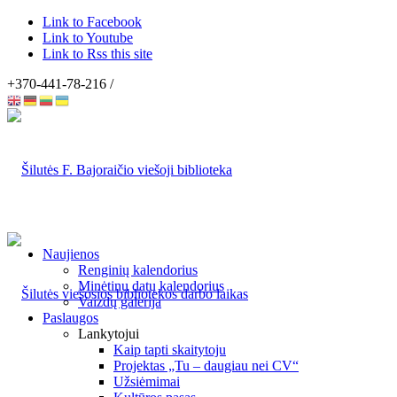
Link to Facebook
Link to Youtube
Link to Rss this site
+370-441-78-216 /
Naujienos
Renginių kalendorius
Minėtinų datų kalendorius
Vaizdų galerija
Paslaugos
Lankytojui
Kaip tapti skaitytoju
Projektas „Tu – daugiau nei CV“
Užsiėmimai