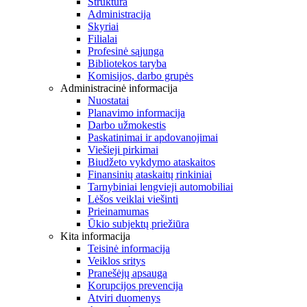
Struktūra
Administracija
Skyriai
Filialai
Profesinė sąjunga
Bibliotekos taryba
Komisijos, darbo grupės
Administracinė informacija
Nuostatai
Planavimo informacija
Darbo užmokestis
Paskatinimai ir apdovanojimai
Viešieji pirkimai
Biudžeto vykdymo ataskaitos
Finansinių ataskaitų rinkiniai
Tarnybiniai lengvieji automobiliai
Lėšos veiklai viešinti
Prieinamumas
Ūkio subjektų priežiūra
Kita informacija
Teisinė informacija
Veiklos sritys
Pranešėjų apsauga
Korupcijos prevencija
Atviri duomenys