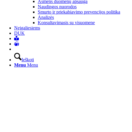
Asmens duomenų apsauga
Naudingos nuorodos
Smurto ir priekabiavimo prevencijos politika
Analizės
Konsultavimasis su visuomene
Neįgaliesiems
DUK
Ieškoti
Menu
Menu