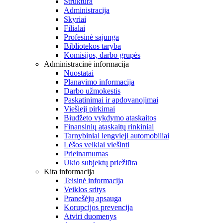
Struktūra
Administracija
Skyriai
Filialai
Profesinė sąjunga
Bibliotekos taryba
Komisijos, darbo grupės
Administracinė informacija
Nuostatai
Planavimo informacija
Darbo užmokestis
Paskatinimai ir apdovanojimai
Viešieji pirkimai
Biudžeto vykdymo ataskaitos
Finansinių ataskaitų rinkiniai
Tarnybiniai lengvieji automobiliai
Lėšos veiklai viešinti
Prieinamumas
Ūkio subjektų priežiūra
Kita informacija
Teisinė informacija
Veiklos sritys
Pranešėjų apsauga
Korupcijos prevencija
Atviri duomenys