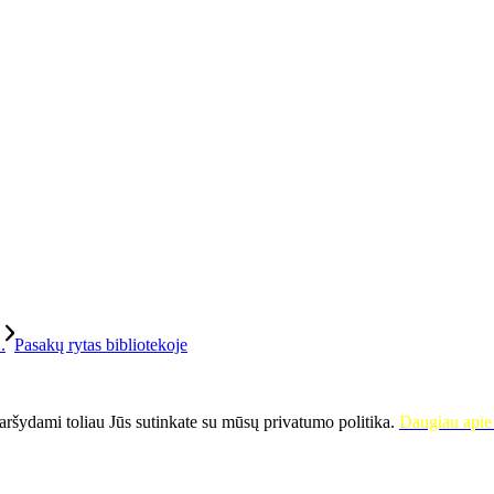
.
Pasakų rytas bibliotekoje
ršydami toliau Jūs sutinkate su mūsų privatumo politika.
Daugiau apie 