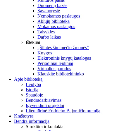
Kultūros pasas
Duomenų bazės
Savanorystė
Nemokamos paslaugos
Aklųjų biblioteka
Mokamos paslaugos
Taisyklės
Darbo laikas
Ištekliai
„Šilutės šimtmečio žmonės“
Knygos
Elektroninis knygų katalogas
Periodiniai leidiniai
Virtualios parodos
Klauskite bibliotekininko
Apie biblioteką
Leidyba
Istorija
Spaudoje
Bendradarbiavimas
Įgyvendinti projektai
Literatūrinė Fridricho Bajoraičio premija
Kraštotyra
Bendra informacija
Struktūra ir kontaktai