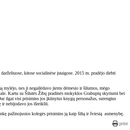
.
arželiuose, kitose socialinėse įstaigose. 2015 m. pradėjo dirbti
ą mylėjo, nes ji negailėdavo jiems dėmesio ir šilumos, mėgo
iliale. Kartu su Šilutės Žibų pradinės mokyklos Grabupių skyriumi bei
 ilgai visi prisimins jos įkūnytus knygų personažus, surengtus
r nebijodavo jos išreikšti.
ę pažinojusios kolegės prisimins ją kaip šiltą ir šviesią asmenybę.
print