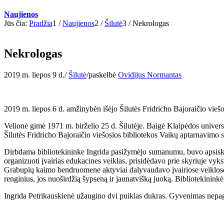
Naujienos
Jūs čia:
Pradžia
1
/
Naujienos
2
/
Šilutė
3
/
Nekrologas
Nekrologas
2019 m. liepos 9 d.
/
Šilutė
/
paskelbė
Ovidijus Normantas
2019 m. liepos 6 d. amžinybėn išėjo Šilutės Fridricho Bajoraičio viešo
Velionė gimė 1971 m. birželio 25 d. Šilutėje. Baigė Klaipėdos univers
Šilutės Fridricho Bajoraičio viešosios bibliotekos Vaikų aptarnavimo s
Dirbdama bibliotekininke Ingrida pasižymėjo sumanumu, buvo apsiskaič
organizuoti įvairias edukacines veiklas, prisidėdavo prie skyriuje vyk
Grabupių kaimo bendruomene aktyviai dalyvaudavo įvairiose veiklose.
renginius, jos nuoširdžią šypseną ir jaunatvišką juoką. Bibliotekinin
Ingrida Petrikauskienė užaugino dvi puikias dukras. Gyvenimas nepaga