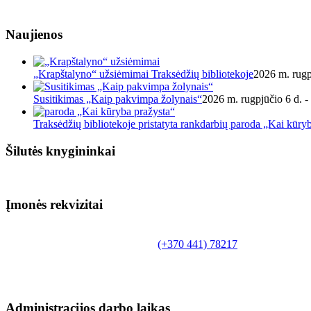
Naujienos
„Krapštalyno“ užsiėmimai Traksėdžių bibliotekoje
2026 m. rugp
Susitikimas „Kaip pakvimpa žolynais“
2026 m. rugpjūčio 6 d. -
Traksėdžių bibliotekoje pristatyta rankdarbių paroda „Kai kūry
Šilutės knygininkai
Įmonės rekvizitai
Biudžetinė įstaiga.
Šilutės rajono savivaldybės Fridricho Bajoraičio
Tilžės g. 10, LT-99172, Šilutė, tel.
(+370 441) 78217
,
el. paštas info@silutevb.lt, www.silutevb.lt
Duomenys kaupiami ir saugomi Juridinių asmenų
registre, įmonės kodas 190700188.
Administracijos darbo laikas