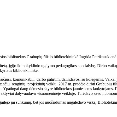
sios bibliotekos Grabupių filialo bibliotekininkė Ingrida Petrikauskienė
itetą, įgijo ikimokyklinio ugdymo pedagogikos specialybę. Dirbo vaikų d
kyriaus bibliotekininke.
iusi, komunikabili, darbo patirtimi dalindavosi su kolegėmis. Vaikai j
stančių renginių, projektinių veiklų. 2017 m. pradėjo dirbti Grabupių f
 Ypatingai daug dėmesio skyrė bibliotekos jauniesiems lankytojams. Dar
kė aktyviai dalyvaudavo visuomeninėje veikloje. Turėdavo savo nuomonę i
ilėjo jai sunkumų, bet jos nuoširdumas nugalėdavo viską. Bibliotekinink