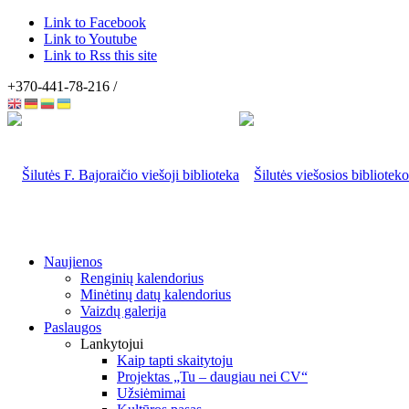
Link to Facebook
Link to Youtube
Link to Rss this site
+370-441-78-216 /
Naujienos
Renginių kalendorius
Minėtinų datų kalendorius
Vaizdų galerija
Paslaugos
Lankytojui
Kaip tapti skaitytoju
Projektas „Tu – daugiau nei CV“
Užsiėmimai