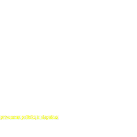
privatumo politiką ir slapukus