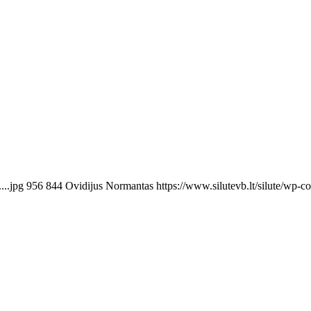
...jpg
956
844
Ovidijus Normantas
https://www.silutevb.lt/silute/wp