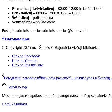
Pirmadienį–ketvirtadienį –
08:00–12:00 ir 12:45–17:00
Penktadienį –
08:00–12:00 ir 12:45–15:45
Šeštadienį –
poilsio diena
Sekmadienį –
poilsio diena
Puslapio administratorius administratorius@silutevb.lt
* Darbuotojams
© Copyright 2025 m. - Šilutės F. Bajoraičio viešoji biblioteka
Link to Facebook
Link to Youtube
Link to Rss this site
Fotografijų parodoje užfiksuotos pasieniečių kasdienybės ir švenčių..
Scroll to top
Mes naudojame slapukus, kad būtų patogu naršyti mūsų svetainėje. Na
Gerai
Nesutinku