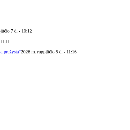
jūčio 7 d. - 10:12
 11:11
ba pražysta“
2026 m. rugpjūčio 5 d. - 11:16
 viešoji biblioteka