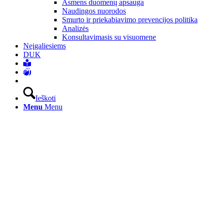
Asmens duomenų apsauga
Naudingos nuorodos
Smurto ir priekabiavimo prevencijos politika
Analizės
Konsultavimasis su visuomene
Neįgaliesiems
DUK
Ieškoti
Menu
Menu