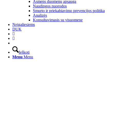
Asmens duomenų apsauga
Naudingos nuorodos
Smurto ir priekabiavimo prevencijos politika
Analizės
Konsultavimasis su visuomene
Neįgaliesiems
DUK
Ieškoti
Menu
Menu