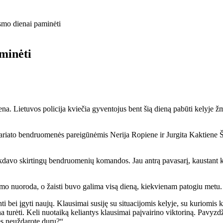
ismo dienai paminėti
aminėti
. Lietuvos policija kviečia gyventojus bent šią dieną pabūti kelyje žmo
ato bendruomenės pareigūnėmis Nerija Ropiene ir Jurgita Kaktiene Šilut
nkdavo skirtingų bendruomenių komandos. Jau antrą pavasarį, kaustant kar
dimo nuoroda, o žaisti buvo galima visą dieną, kiekvienam patogiu metu.
ujinti bei įgyti naujų. Klausimai susiję su situacijomis kelyje, su kuriom
a turėti. Keli nuotaiką keliantys klausimai paįvairino viktoriną. Pavyz
ęs neuždarote durų?“