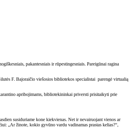
giškesniais, pakantesniais ir rūpestingesniais. Pareigūnai ragina
ės F. Bajoraičio viešosios bibliotekos specialistai parengė virtualią
antino apribojimams, bibliotekininkai priversti prisitaikyti prie
is kasdien susiduriame kone kiekvienas. Net ir nevairuojant vienos ar
džiui: „Ar žinote, kokio gyvūno vardu vadinamas prastas kelias?“,