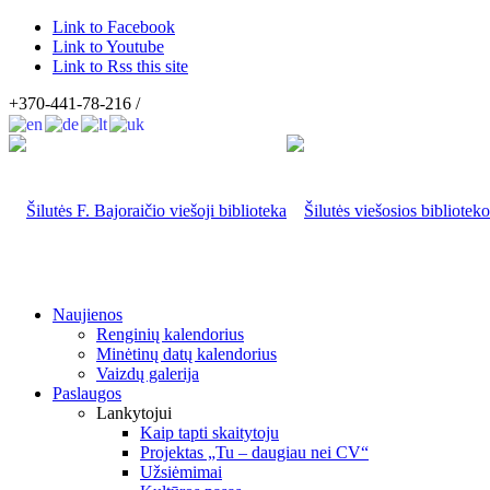
Link to Facebook
Link to Youtube
Link to Rss this site
+370-441-78-216 /
Naujienos
Renginių kalendorius
Minėtinų datų kalendorius
Vaizdų galerija
Paslaugos
Lankytojui
Kaip tapti skaitytoju
Projektas „Tu – daugiau nei CV“
Užsiėmimai