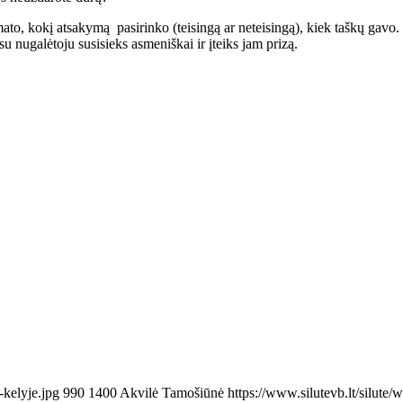
t mato, kokį atsakymą pasirinko (teisingą ar neteisingą), kiek taškų g
 nugalėtoju susisieks asmeniškai ir įteiks jam prizą.
-kelyje.jpg
990
1400
Akvilė Tamošiūnė
https://www.silutevb.lt/silut