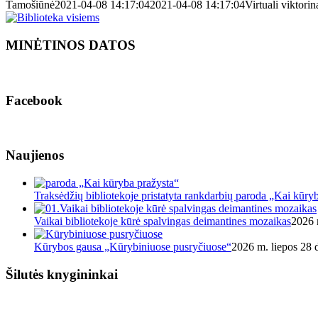
Tamošiūnė
2021-04-08 14:17:04
2021-04-08 14:17:04
Virtuali viktori
MINĖTINOS DATOS
Facebook
Naujienos
Traksėdžių bibliotekoje pristatyta rankdarbių paroda „Kai kūry
Vaikai bibliotekoje kūrė spalvingas deimantines mozaikas
2026 
Kūrybos gausa „Kūrybiniuose pusryčiuose“
2026 m. liepos 28 d
Šilutės knygininkai