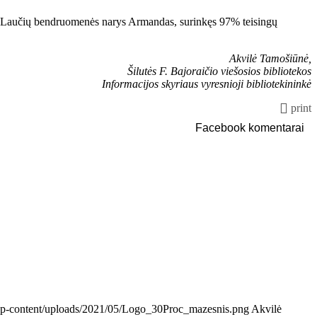
avo. Laučių bendruomenės narys Armandas, surinkęs 97% teisingų
Akvilė Tamošiūnė,
Šilutės F. Bajoraičio viešosios bibliotekos
Informacijos skyriaus vyresnioji bibliotekininkė
print
Facebook komentarai
e/wp-content/uploads/2021/05/Logo_30Proc_mazesnis.png
Akvilė