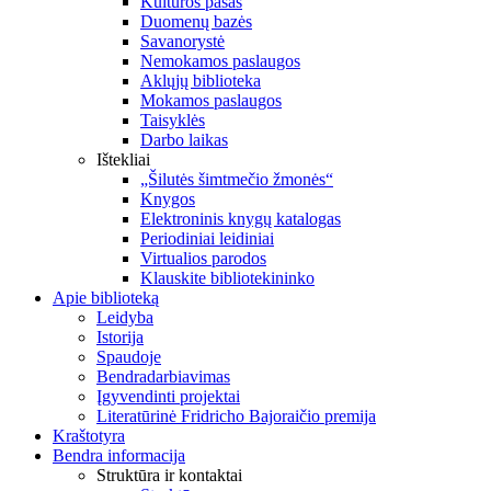
Kultūros pasas
Duomenų bazės
Savanorystė
Nemokamos paslaugos
Aklųjų biblioteka
Mokamos paslaugos
Taisyklės
Darbo laikas
Ištekliai
„Šilutės šimtmečio žmonės“
Knygos
Elektroninis knygų katalogas
Periodiniai leidiniai
Virtualios parodos
Klauskite bibliotekininko
Apie biblioteką
Leidyba
Istorija
Spaudoje
Bendradarbiavimas
Įgyvendinti projektai
Literatūrinė Fridricho Bajoraičio premija
Kraštotyra
Bendra informacija
Struktūra ir kontaktai