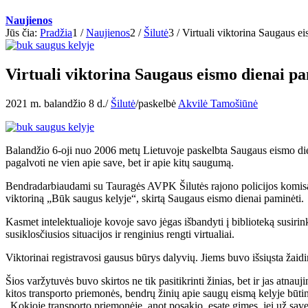
Naujienos
Jūs čia:
Pradžia
1
/
Naujienos
2
/
Šilutė
3
/
Virtuali viktorina Saugaus e
Virtuali viktorina Saugaus eismo dienai p
2021 m. balandžio 8 d.
/
Šilutė
/
paskelbė
Akvilė Tamošiūnė
Balandžio 6-oji nuo 2006 metų Lietuvoje paskelbta Saugaus eismo diena
pagalvoti ne vien apie save, bet ir apie kitų saugumą.
Bendradarbiaudami su Tauragės AVPK Šilutės rajono policijos komisari
viktoriną „Būk saugus kelyje“, skirtą Saugaus eismo dienai paminėti.
Kasmet intelektualioje kovoje savo jėgas išbandyti į biblioteką susiri
susiklosčiusios situacijos ir renginius rengti virtualiai.
Viktorinai registravosi gausus būrys dalyvių. Jiems buvo išsiųsta žai
Šios varžytuvės buvo skirtos ne tik pasitikrinti žinias, bet ir jas atna
kitos transporto priemonės, bendrų žinių apie saugų eismą kelyje būtin
„Kokioje transporto priemonėje, anot posakio, esate gimęs, jei už sav