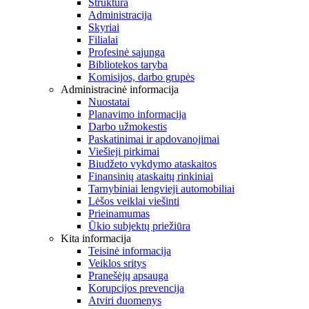
Struktūra
Administracija
Skyriai
Filialai
Profesinė sąjunga
Bibliotekos taryba
Komisijos, darbo grupės
Administracinė informacija
Nuostatai
Planavimo informacija
Darbo užmokestis
Paskatinimai ir apdovanojimai
Viešieji pirkimai
Biudžeto vykdymo ataskaitos
Finansinių ataskaitų rinkiniai
Tarnybiniai lengvieji automobiliai
Lėšos veiklai viešinti
Prieinamumas
Ūkio subjektų priežiūra
Kita informacija
Teisinė informacija
Veiklos sritys
Pranešėjų apsauga
Korupcijos prevencija
Atviri duomenys