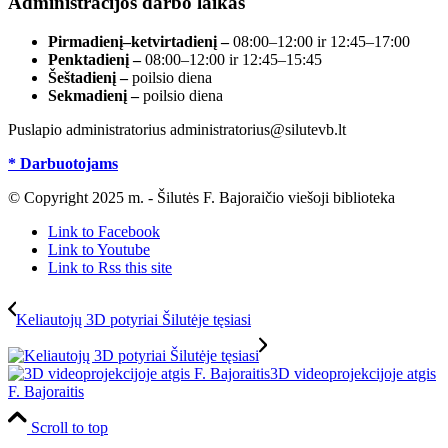
Administracijos darbo laikas
Pirmadienį–ketvirtadienį –
08:00–12:00 ir 12:45–17:00
Penktadienį –
08:00–12:00 ir 12:45–15:45
Šeštadienį –
poilsio diena
Sekmadienį –
poilsio diena
Puslapio administratorius administratorius@silutevb.lt
* Darbuotojams
© Copyright 2025 m. - Šilutės F. Bajoraičio viešoji biblioteka
Link to Facebook
Link to Youtube
Link to Rss this site
Keliautojų 3D potyriai Šilutėje tęsiasi
3D videoprojekcijoje atgis
F. Bajoraitis
Scroll to top