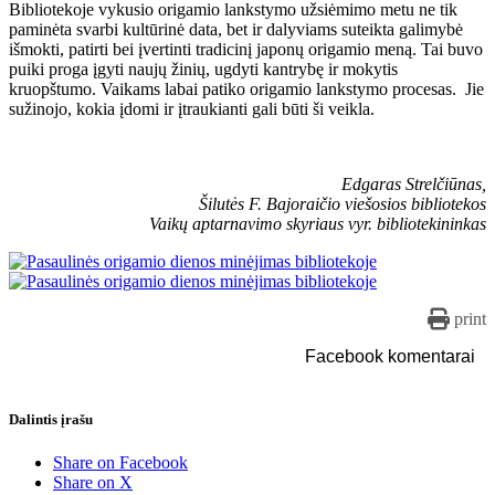
Bibliotekoje vykusio origamio lankstymo užsiėmimo metu ne tik
paminėta svarbi kultūrinė data, bet ir dalyviams suteikta galimybė
išmokti, patirti bei įvertinti tradicinį japonų origamio meną. Tai buvo
puiki proga įgyti naujų žinių, ugdyti kantrybę ir mokytis
kruopštumo. Vaikams labai patiko origamio lankstymo procesas. Jie
sužinojo, kokia įdomi ir įtraukianti gali būti ši veikla.
Edgaras Strelčiūnas,
Šilutės F. Bajoraičio viešosios bibliotekos
Vaikų aptarnavimo skyriaus vyr. bibliotekininkas
print
Facebook komentarai
Dalintis įrašu
Share on Facebook
Share on X