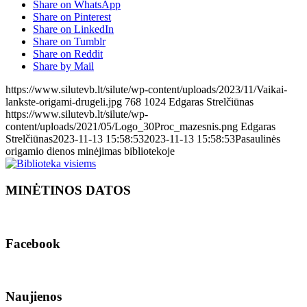
Share on WhatsApp
Share on Pinterest
Share on LinkedIn
Share on Tumblr
Share on Reddit
Share by Mail
https://www.silutevb.lt/silute/wp-content/uploads/2023/11/Vaikai-
lankste-origami-drugeli.jpg
768
1024
Edgaras Strelčiūnas
https://www.silutevb.lt/silute/wp-
content/uploads/2021/05/Logo_30Proc_mazesnis.png
Edgaras
Strelčiūnas
2023-11-13 15:58:53
2023-11-13 15:58:53
Pasaulinės
origamio dienos minėjimas bibliotekoje
MINĖTINOS DATOS
Facebook
Naujienos