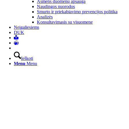
Asmens duomenų apsauga
Naudingos nuorodos
Smurto ir priekabiavimo prevencijos politika
Analizės
Konsultavimasis su visuomene
Neįgaliesiems
DUK
Ieškoti
Menu
Menu