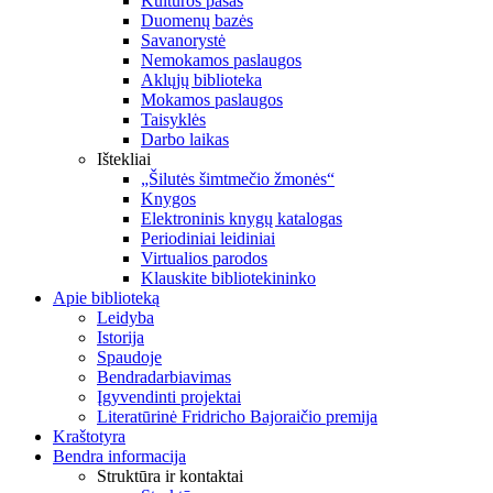
Kultūros pasas
Duomenų bazės
Savanorystė
Nemokamos paslaugos
Aklųjų biblioteka
Mokamos paslaugos
Taisyklės
Darbo laikas
Ištekliai
„Šilutės šimtmečio žmonės“
Knygos
Elektroninis knygų katalogas
Periodiniai leidiniai
Virtualios parodos
Klauskite bibliotekininko
Apie biblioteką
Leidyba
Istorija
Spaudoje
Bendradarbiavimas
Įgyvendinti projektai
Literatūrinė Fridricho Bajoraičio premija
Kraštotyra
Bendra informacija
Struktūra ir kontaktai