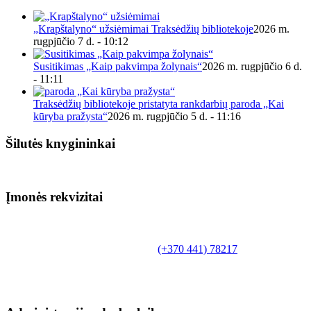
„Krapštalyno“ užsiėmimai Traksėdžių bibliotekoje
2026 m.
rugpjūčio 7 d. - 10:12
Susitikimas „Kaip pakvimpa žolynais“
2026 m. rugpjūčio 6 d.
- 11:11
Traksėdžių bibliotekoje pristatyta rankdarbių paroda „Kai
kūryba pražysta“
2026 m. rugpjūčio 5 d. - 11:16
Šilutės knygininkai
Įmonės rekvizitai
Biudžetinė įstaiga.
Šilutės rajono savivaldybės Fridricho
Bajoraičio viešoji biblioteka
Tilžės g. 10, LT-99172, Šilutė, tel.
(+370 441) 78217
,
el. paštas info@silutevb.lt, www.silutevb.lt
Duomenys kaupiami ir saugomi Juridinių asmenų
registre, įmonės kodas 190700188.