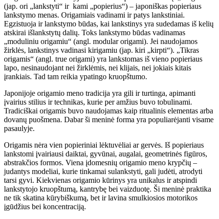
(jap. ori „lankstyti“ ir kami „popierius“) – japoniškas popieriaus
lankstymo menas. Origamiais vadinami ir patys lankstiniai.
Egzistuoja ir lankstymo būdas, kai lankstinys yra sudedamas iš kelių
atskirai išlankstytų dalių. Toks lankstymo būdas vadinamas
„moduliniu origamiu“ (angl. modular origami). Jei naudojamos
žirklės, lankstinys vadinasi kirigamiu (jap. kiri „kirpti“). „Tikras
origamis“ (angl. true origami) yra lankstomas iš vieno popieriaus
lapo, nesinaudojant nei žirklėmis, nei klijais, nei jokiais kitais
įrankiais. Tad tam reikia ypatingo kruopštumo.
Japonijoje origamio meno tradicija yra gili ir turtinga, apimanti
įvairius stilius ir technikas, kurie per amžius buvo tobulinami.
Tradiciškai origamis buvo naudojamas kaip ritualinis elementas arba
dovanų puošmena. Dabar ši meninė forma yra populiarėjanti visame
pasaulyje.
Origamis nėra vien popieriniai lėktuvėliai ar gervės. Iš popieriaus
lankstomi įvairiausi daiktai, gyvūnai, augalai, geometrinės figūros,
abstrakčios formos. Viena įdomesnių origamio meno krypčių –
judantys modeliai, kurie tinkamai sulankstyti, gali judėti, atrodyti
tarsi gyvi. Kiekvienas origamio kūrinys yra unikalus ir atspindi
lankstytojo kruopštumą, kantrybę bei vaizduotę. Ši meninė praktika
ne tik skatina kūrybiškumą, bet ir lavina smulkiosios motorikos
įgūdžius bei koncentraciją.