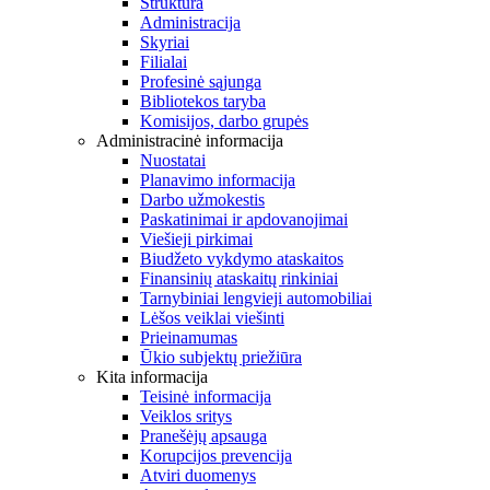
Struktūra
Administracija
Skyriai
Filialai
Profesinė sąjunga
Bibliotekos taryba
Komisijos, darbo grupės
Administracinė informacija
Nuostatai
Planavimo informacija
Darbo užmokestis
Paskatinimai ir apdovanojimai
Viešieji pirkimai
Biudžeto vykdymo ataskaitos
Finansinių ataskaitų rinkiniai
Tarnybiniai lengvieji automobiliai
Lėšos veiklai viešinti
Prieinamumas
Ūkio subjektų priežiūra
Kita informacija
Teisinė informacija
Veiklos sritys
Pranešėjų apsauga
Korupcijos prevencija
Atviri duomenys