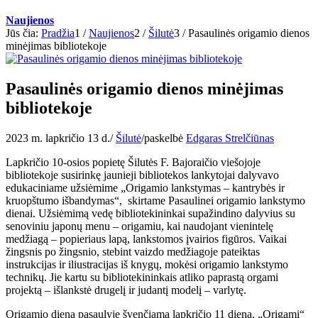
Naujienos
Jūs čia:
Pradžia
1
/
Naujienos
2
/
Šilutė
3
/
Pasaulinės origamio dienos
minėjimas bibliotekoje
Pasaulinės origamio dienos minėjimas
bibliotekoje
2023 m. lapkričio 13 d.
/
Šilutė
/
paskelbė
Edgaras Strelčiūnas
Lapkričio 10-osios popietę Šilutės F. Bajoraičio viešojoje
bibliotekoje susirinkę jaunieji bibliotekos lankytojai dalyvavo
edukaciniame užsiėmime „Origamio lankstymas – kantrybės ir
kruopštumo išbandymas“, skirtame Pasaulinei origamio lankstymo
dienai. Užsiėmimą vedę bibliotekininkai supažindino dalyvius su
senoviniu japonų menu – origamiu, kai naudojant vienintelę
medžiagą – popieriaus lapą, lankstomos įvairios figūros. Vaikai
žingsnis po žingsnio, stebint vaizdo medžiagoje pateiktas
instrukcijas ir iliustracijas iš knygų, mokėsi origamio lankstymo
technikų. Jie kartu su bibliotekininkais atliko paprastą orgami
projektą – išlankstė drugelį ir judantį modelį – varlytę.
Origamio diena pasaulyje švenčiama lapkričio 11 dieną. „Origami“