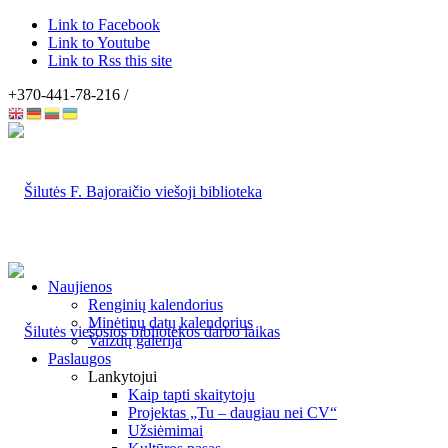
Link to Facebook
Link to Youtube
Link to Rss this site
+370-441-78-216 /
Naujienos
Renginių kalendorius
Minėtinų datų kalendorius
Vaizdų galerija
Paslaugos
Lankytojui
Kaip tapti skaitytoju
Projektas „Tu – daugiau nei CV“
Užsiėmimai