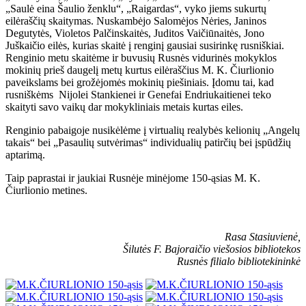
„Saulė eina Šaulio ženklu“, „Raigardas“, vyko jiems sukurtų
eilėraščių skaitymas. Nuskambėjo Salomėjos Nėries, Janinos
Degutytės, Violetos Palčinskaitės, Juditos Vaičiūnaitės, Jono
Juškaičio eilės, kurias skaitė į renginį gausiai susirinkę rusniškiai.
Renginio metu skaitėme ir buvusių Rusnės vidurinės mokyklos
mokinių prieš daugelį metų kurtus eilėraščius M. K. Čiurlionio
paveikslams bei grožėjomės mokinių piešiniais. Įdomu tai, kad
rusniškėms Nijolei Stankienei ir Genefai Endriukaitienei teko
skaityti savo vaikų dar mokykliniais metais kurtas eiles.
Renginio pabaigoje nusikėlėme į virtualių realybės kelionių „Angelų
takais“ bei „Pasaulių sutvėrimas“ individualių patirčių bei įspūdžių
aptarimą.
Taip paprastai ir jaukiai Rusnėje minėjome 150-ąsias M. K.
Čiurlionio metines.
Rasa Stasiuvienė,
Šilutės F. Bajoraičio viešosios bibliotekos
Rusnės filialo bibliotekininkė