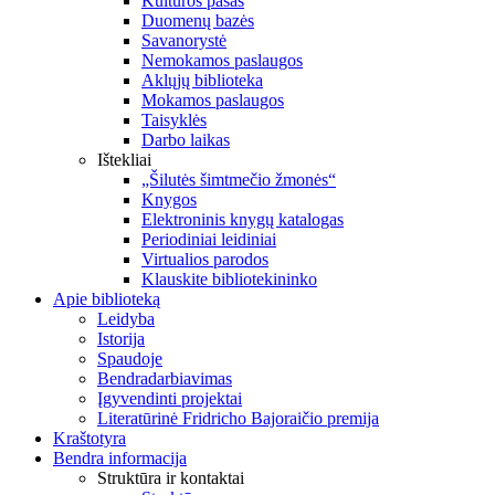
Kultūros pasas
Duomenų bazės
Savanorystė
Nemokamos paslaugos
Aklųjų biblioteka
Mokamos paslaugos
Taisyklės
Darbo laikas
Ištekliai
„Šilutės šimtmečio žmonės“
Knygos
Elektroninis knygų katalogas
Periodiniai leidiniai
Virtualios parodos
Klauskite bibliotekininko
Apie biblioteką
Leidyba
Istorija
Spaudoje
Bendradarbiavimas
Įgyvendinti projektai
Literatūrinė Fridricho Bajoraičio premija
Kraštotyra
Bendra informacija
Struktūra ir kontaktai