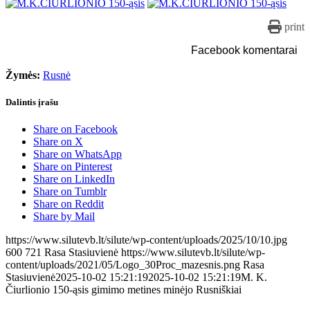
print
Facebook komentarai
Žymės:
Rusnė
Dalintis įrašu
Share on Facebook
Share on X
Share on WhatsApp
Share on Pinterest
Share on LinkedIn
Share on Tumblr
Share on Reddit
Share by Mail
https://www.silutevb.lt/silute/wp-content/uploads/2025/10/10.jpg
600
721
Rasa Stasiuvienė
https://www.silutevb.lt/silute/wp-
content/uploads/2021/05/Logo_30Proc_mazesnis.png
Rasa
Stasiuvienė
2025-10-02 15:21:19
2025-10-02 15:21:19
M. K.
Čiurlionio 150-ąsis gimimo metines minėjo Rusniškiai