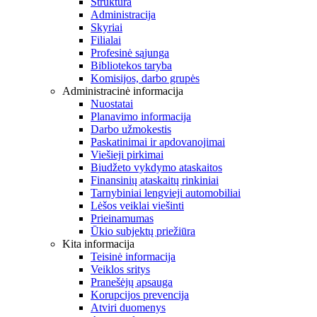
Struktūra
Administracija
Skyriai
Filialai
Profesinė sąjunga
Bibliotekos taryba
Komisijos, darbo grupės
Administracinė informacija
Nuostatai
Planavimo informacija
Darbo užmokestis
Paskatinimai ir apdovanojimai
Viešieji pirkimai
Biudžeto vykdymo ataskaitos
Finansinių ataskaitų rinkiniai
Tarnybiniai lengvieji automobiliai
Lėšos veiklai viešinti
Prieinamumas
Ūkio subjektų priežiūra
Kita informacija
Teisinė informacija
Veiklos sritys
Pranešėjų apsauga
Korupcijos prevencija
Atviri duomenys