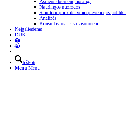
Asmens duomenų apsauga
Naudingos nuorodos
Smurto ir priekabiavimo prevencijos politika
Analizės
Konsultavimasis su visuomene
Neįgaliesiems
DUK
Ieškoti
Menu
Menu