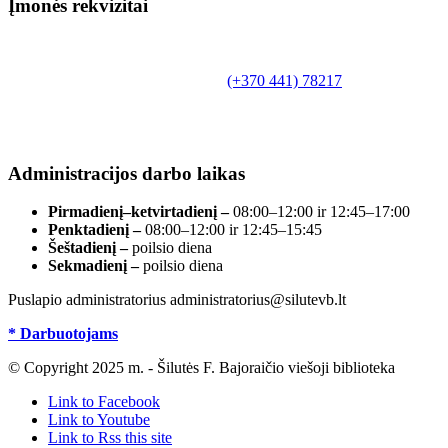
Įmonės rekvizitai
Biudžetinė įstaiga.
Šilutės rajono savivaldybės Fridricho
Bajoraičio viešoji biblioteka
Tilžės g. 10, LT-99172, Šilutė, tel.
(+370 441) 78217
,
el. paštas info@silutevb.lt, www.silutevb.lt
Duomenys kaupiami ir saugomi Juridinių asmenų
registre, įmonės kodas 190700188.
Administracijos darbo laikas
Pirmadienį–ketvirtadienį –
08:00–12:00 ir 12:45–17:00
Penktadienį –
08:00–12:00 ir 12:45–15:45
Šeštadienį –
poilsio diena
Sekmadienį –
poilsio diena
Puslapio administratorius administratorius@silutevb.lt
* Darbuotojams
© Copyright 2025 m. - Šilutės F. Bajoraičio viešoji biblioteka
Link to Facebook
Link to Youtube
Link to Rss this site