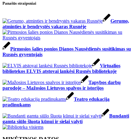
Panašūs straipsniai
Gerumo,
atminties ir bendrystės vakaras Rusnėje
Pirmosios šalies ponios Dianos Nausėdienės susitikimas su
Rusnės gyventojais
Virtualios
bibliotekos ELVIS atstovai lankėsi Rusnės bibliotekoje
Tapybos darbų
parodoje – Mažosios Lietuvos spalvos ir istorijos
Teatro edukacija
pradinukams
Bundanti
gamta siūlo šluotą kūnui ir sielai valyti