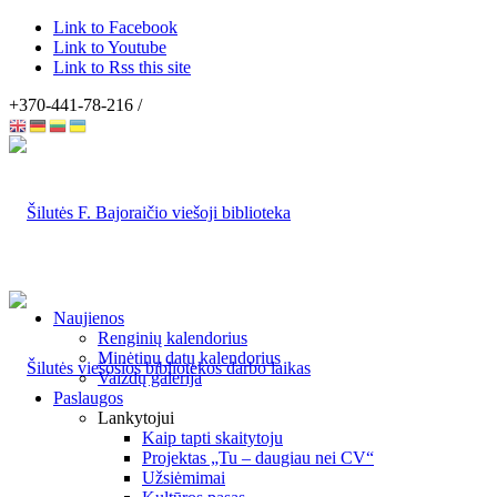
Link to Facebook
Link to Youtube
Link to Rss this site
+370-441-78-216 /
Naujienos
Renginių kalendorius
Minėtinų datų kalendorius
Vaizdų galerija
Paslaugos
Lankytojui
Kaip tapti skaitytoju
Projektas „Tu – daugiau nei CV“
Užsiėmimai