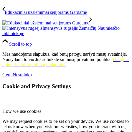
Edukaciniai užsiėmimai senjorams Gardame
Intensyvus rugsėjis Žemaičių Naumiesčio
bibliotekoje
Scroll to top
Mes naudojame slapukus, kad būtų patogu naršyti mūsų svetainėje.
Naršydami toliau Jūs sutinkate su mūsų privatumo politika.
Daugiau
apie privatumo politiką ir slapukus
Gerai
Nesutinku
Cookie and Privacy Settings
How we use cookies
We may request cookies to be set on your device. We use cookies to
let us know when you visit our websites, how you interact with us,
to enrich your user experience, and to customize your relationship