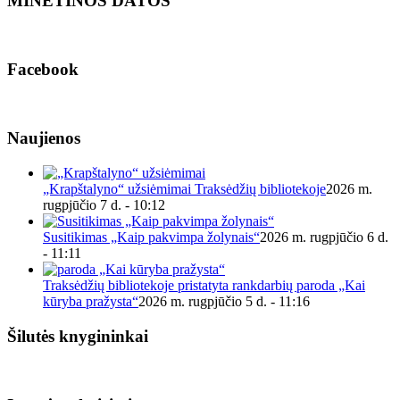
MINĖTINOS DATOS
Facebook
Naujienos
„Krapštalyno“ užsiėmimai Traksėdžių bibliotekoje
2026 m.
rugpjūčio 7 d. - 10:12
Susitikimas „Kaip pakvimpa žolynais“
2026 m. rugpjūčio 6 d.
- 11:11
Traksėdžių bibliotekoje pristatyta rankdarbių paroda „Kai
kūryba pražysta“
2026 m. rugpjūčio 5 d. - 11:16
Šilutės knygininkai