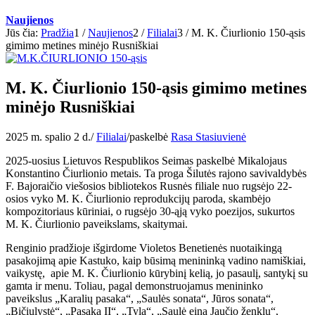
Naujienos
Jūs čia:
Pradžia
1
/
Naujienos
2
/
Filialai
3
/
M. K. Čiurlionio 150-ąsis
gimimo metines minėjo Rusniškiai
M. K. Čiurlionio 150-ąsis gimimo metines
minėjo Rusniškiai
2025 m. spalio 2 d.
/
Filialai
/
paskelbė
Rasa Stasiuvienė
2025-uosius Lietuvos Respublikos Seimas paskelbė Mikalojaus
Konstantino Čiurlionio metais. Ta proga Šilutės rajono savivaldybės
F. Bajoraičio viešosios bibliotekos Rusnės filiale nuo rugsėjo 22-
osios vyko M. K. Čiurlionio reprodukcijų paroda, skambėjo
kompozitoriaus kūriniai, o rugsėjo 30-ąją vyko poezijos, sukurtos
M. K. Čiurlionio paveikslams, skaitymai.
Renginio pradžioje išgirdome Violetos Benetienės nuotaikingą
pasakojimą apie Kastuko, kaip būsimą menininką vadino namiškiai,
vaikystę, apie M. K. Čiurlionio kūrybinį kelią, jo pasaulį, santykį su
gamta ir menu. Toliau, pagal demonstruojamus menininko
paveikslus „Karalių pasaka“, „Saulės sonata“, Jūros sonata“,
„Bičiulystė“, „Pasaka II“, „Tyla“, „Saulė eina Jaučio ženklu“,