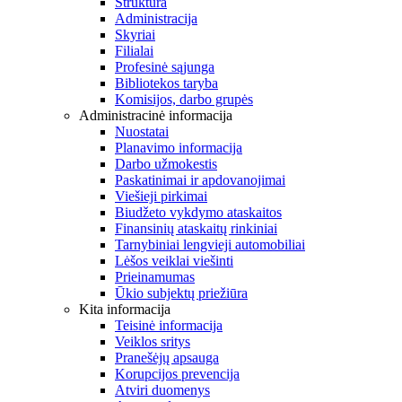
Struktūra
Administracija
Skyriai
Filialai
Profesinė sąjunga
Bibliotekos taryba
Komisijos, darbo grupės
Administracinė informacija
Nuostatai
Planavimo informacija
Darbo užmokestis
Paskatinimai ir apdovanojimai
Viešieji pirkimai
Biudžeto vykdymo ataskaitos
Finansinių ataskaitų rinkiniai
Tarnybiniai lengvieji automobiliai
Lėšos veiklai viešinti
Prieinamumas
Ūkio subjektų priežiūra
Kita informacija
Teisinė informacija
Veiklos sritys
Pranešėjų apsauga
Korupcijos prevencija
Atviri duomenys