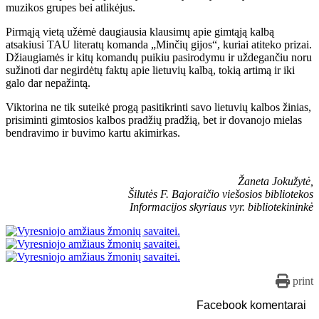
muzikos grupes bei atlikėjus.
Pirmąją vietą užėmė daugiausia klausimų apie gimtąją kalbą
atsakiusi TAU literatų komanda „Minčių gijos“, kuriai atiteko prizai.
Džiaugiamės ir kitų komandų puikiu pasirodymu ir uždegančiu noru
sužinoti dar negirdėtų faktų apie lietuvių kalbą, tokią artimą ir iki
galo dar nepažintą.
Viktorina ne tik suteikė progą pasitikrinti savo lietuvių kalbos žinias,
prisiminti gimtosios kalbos pradžių pradžią, bet ir dovanojo mielas
bendravimo ir buvimo kartu akimirkas.
Žaneta Jokužytė,
Šilutės F. Bajoraičio viešosios bibliotekos
Informacijos skyriaus vyr. bibliotekininkė
print
Facebook komentarai