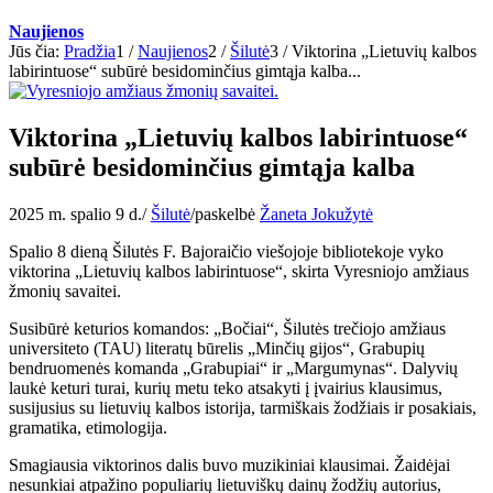
Naujienos
Jūs čia:
Pradžia
1
/
Naujienos
2
/
Šilutė
3
/
Viktorina „Lietuvių kalbos
labirintuose“ subūrė besidominčius gimtąja kalba...
Viktorina „Lietuvių kalbos labirintuose“
subūrė besidominčius gimtąja kalba
2025 m. spalio 9 d.
/
Šilutė
/
paskelbė
Žaneta Jokužytė
Spalio 8 dieną Šilutės F. Bajoraičio viešojoje bibliotekoje vyko
viktorina „Lietuvių kalbos labirintuose“, skirta Vyresniojo amžiaus
žmonių savaitei.
Susibūrė keturios komandos: „Bočiai“, Šilutės trečiojo amžiaus
universiteto (TAU) literatų būrelis „Minčių gijos“, Grabupių
bendruomenės komanda „Grabupiai“ ir „Margumynas“. Dalyvių
laukė keturi turai, kurių metu teko atsakyti į įvairius klausimus,
susijusius su lietuvių kalbos istorija, tarmiškais žodžiais ir posakiais,
gramatika, etimologija.
Smagiausia viktorinos dalis buvo muzikiniai klausimai. Žaidėjai
nesunkiai atpažino populiarių lietuviškų dainų žodžių autorius,