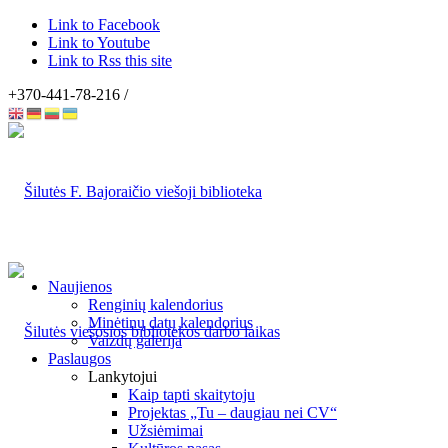
Link to Facebook
Link to Youtube
Link to Rss this site
+370-441-78-216 /
Naujienos
Renginių kalendorius
Minėtinų datų kalendorius
Vaizdų galerija
Paslaugos
Lankytojui
Kaip tapti skaitytoju
Projektas „Tu – daugiau nei CV“
Užsiėmimai