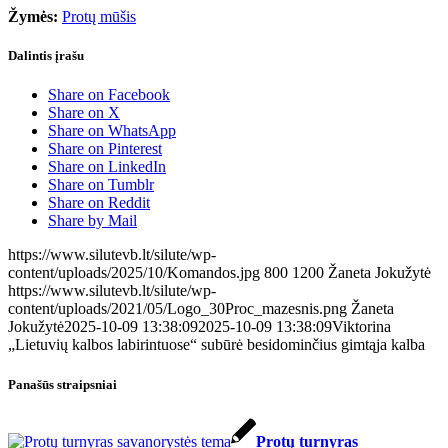
Žymės:
Protų mūšis
Dalintis įrašu
Share on Facebook
Share on X
Share on WhatsApp
Share on Pinterest
Share on LinkedIn
Share on Tumblr
Share on Reddit
Share by Mail
https://www.silutevb.lt/silute/wp-
content/uploads/2025/10/Komandos.jpg
800
1200
Žaneta Jokužytė
https://www.silutevb.lt/silute/wp-
content/uploads/2021/05/Logo_30Proc_mazesnis.png
Žaneta
Jokužytė
2025-10-09 13:38:09
2025-10-09 13:38:09
Viktorina
„Lietuvių kalbos labirintuose“ subūrė besidominčius gimtąja kalba
Panašūs straipsniai
Protų turnyras