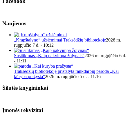
Facebook
Naujienos
„Krapštalyno“ užsiėmimai Traksėdžių bibliotekoje
2026 m.
rugpjūčio 7 d. - 10:12
Susitikimas „Kaip pakvimpa žolynais“
2026 m. rugpjūčio 6 d.
- 11:11
Traksėdžių bibliotekoje pristatyta rankdarbių paroda „Kai
kūryba pražysta“
2026 m. rugpjūčio 5 d. - 11:16
Šilutės knygininkai
Įmonės rekvizitai
Biudžetinė įstaiga.
Šilutės rajono savivaldybės Fridricho
Bajoraičio viešoji biblioteka