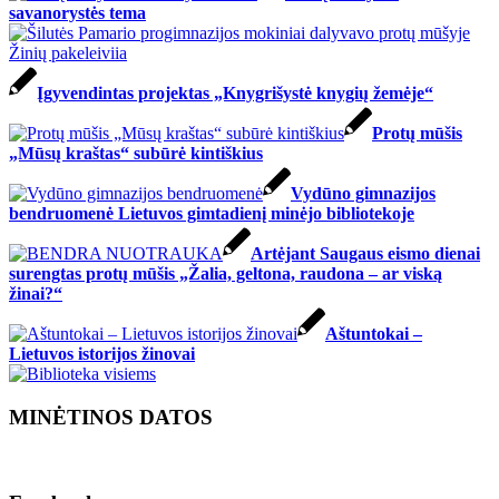
savanorystės tema
Įgyvendintas projektas „Knygrišystė knygių žemėje“
Protų mūšis
„Mūsų kraštas“ subūrė kintiškius
Vydūno gimnazijos
bendruomenė Lietuvos gimtadienį minėjo bibliotekoje
Artėjant Saugaus eismo dienai
surengtas protų mūšis „Žalia, geltona, raudona – ar viską
žinai?“
Aštuntokai –
Lietuvos istorijos žinovai
MINĖTINOS DATOS