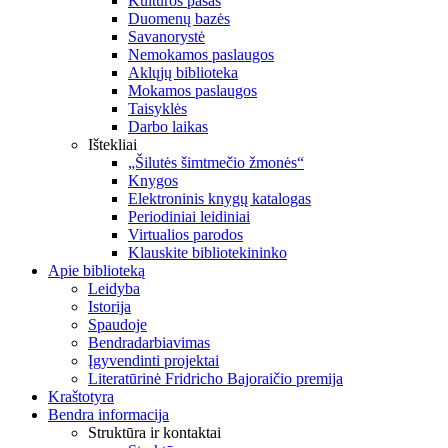
Kultūros pasas
Duomenų bazės
Savanorystė
Nemokamos paslaugos
Aklųjų biblioteka
Mokamos paslaugos
Taisyklės
Darbo laikas
Ištekliai
„Šilutės šimtmečio žmonės“
Knygos
Elektroninis knygų katalogas
Periodiniai leidiniai
Virtualios parodos
Klauskite bibliotekininko
Apie biblioteką
Leidyba
Istorija
Spaudoje
Bendradarbiavimas
Įgyvendinti projektai
Literatūrinė Fridricho Bajoraičio premija
Kraštotyra
Bendra informacija
Struktūra ir kontaktai