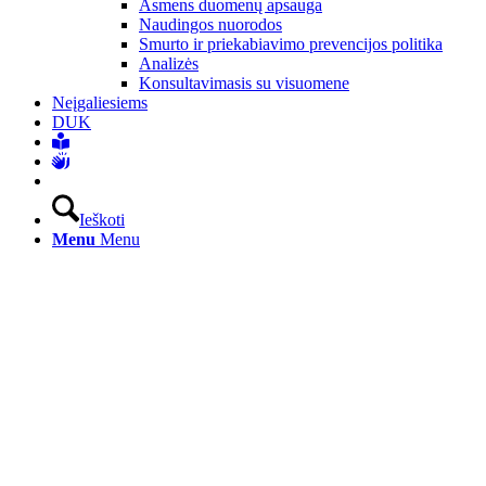
Asmens duomenų apsauga
Naudingos nuorodos
Smurto ir priekabiavimo prevencijos politika
Analizės
Konsultavimasis su visuomene
Neįgaliesiems
DUK
Ieškoti
Menu
Menu