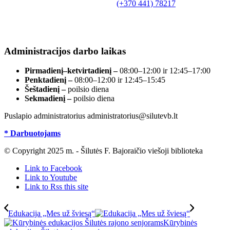
Tilžės g. 10, LT-99172, Šilutė, tel.
(+370 441) 78217
,
el. paštas info@silutevb.lt, www.silutevb.lt
Duomenys kaupiami ir saugomi Juridinių asmenų
registre, įmonės kodas 190700188.
Administracijos darbo laikas
Pirmadienį–ketvirtadienį –
08:00–12:00 ir 12:45–17:00
Penktadienį –
08:00–12:00 ir 12:45–15:45
Šeštadienį –
poilsio diena
Sekmadienį –
poilsio diena
Puslapio administratorius administratorius@silutevb.lt
* Darbuotojams
© Copyright 2025 m. - Šilutės F. Bajoraičio viešoji biblioteka
Link to Facebook
Link to Youtube
Link to Rss this site
Edukacija „Mes už šviesą“
Kūrybinės