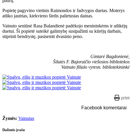
patirtį.
Popietę pagyvino vietinis Raimondos ir Jadvygos duetas. Moterys
atliko jautrias, kiekvieno širdis palietusias dainas.
Vainuto seniūnė Rasa Balandienė padėkojo menininkėms ir atlikėjų
duetui. Ši popietė suteikė galimybę susipažinti su kūrėjų darbais,
stiprinti bendrystę, pasisemti dvasinio peno.
Gintarė Bagdonienė,
Šilutės F. Bajoraičio viešosios bibliotekos
Vainuto filialo vyresn. bibliotekininkė
print
Facebook komentarai
Žymės:
Vainutas
Dalintis įrašu