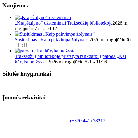
Naujienos
„Krapštalyno“ užsiėmimai Traksėdžių bibliotekoje
2026 m.
rugpjūčio 7 d. - 10:12
Susitikimas „Kaip pakvimpa žolynais“
2026 m. rugpjūčio 6 d.
- 11:11
Traksėdžių bibliotekoje pristatyta rankdarbių paroda „Kai
kūryba pražysta“
2026 m. rugpjūčio 5 d. - 11:16
Šilutės knygininkai
Įmonės rekvizitai
Biudžetinė įstaiga.
Šilutės rajono savivaldybės Fridricho
Bajoraičio viešoji biblioteka
Tilžės g. 10, LT-99172, Šilutė, tel.
(+370 441) 78217
,
el. paštas info@silutevb.lt, www.silutevb.lt
Duomenys kaupiami ir saugomi Juridinių asmenų
registre, įmonės kodas 190700188.