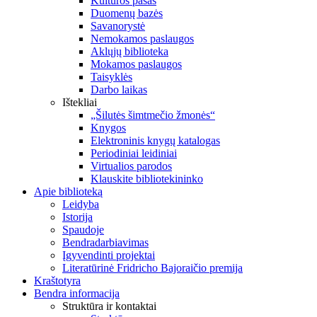
Kultūros pasas
Duomenų bazės
Savanorystė
Nemokamos paslaugos
Aklųjų biblioteka
Mokamos paslaugos
Taisyklės
Darbo laikas
Ištekliai
„Šilutės šimtmečio žmonės“
Knygos
Elektroninis knygų katalogas
Periodiniai leidiniai
Virtualios parodos
Klauskite bibliotekininko
Apie biblioteką
Leidyba
Istorija
Spaudoje
Bendradarbiavimas
Įgyvendinti projektai
Literatūrinė Fridricho Bajoraičio premija
Kraštotyra
Bendra informacija
Struktūra ir kontaktai