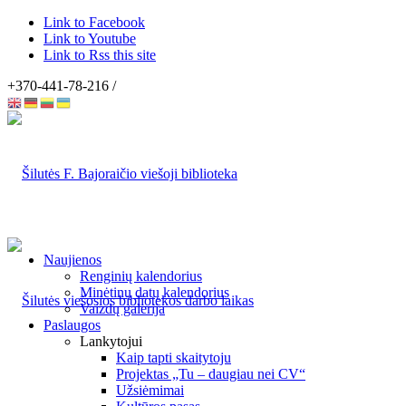
Link to Facebook
Link to Youtube
Link to Rss this site
+370-441-78-216 /
Naujienos
Renginių kalendorius
Minėtinų datų kalendorius
Vaizdų galerija
Paslaugos
Lankytojui
Kaip tapti skaitytoju
Projektas „Tu – daugiau nei CV“
Užsiėmimai