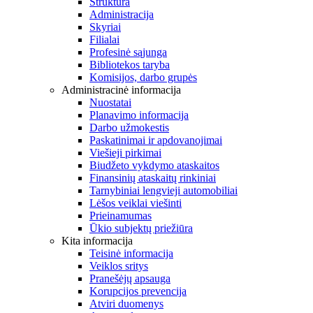
Struktūra
Administracija
Skyriai
Filialai
Profesinė sąjunga
Bibliotekos taryba
Komisijos, darbo grupės
Administracinė informacija
Nuostatai
Planavimo informacija
Darbo užmokestis
Paskatinimai ir apdovanojimai
Viešieji pirkimai
Biudžeto vykdymo ataskaitos
Finansinių ataskaitų rinkiniai
Tarnybiniai lengvieji automobiliai
Lėšos veiklai viešinti
Prieinamumas
Ūkio subjektų priežiūra
Kita informacija
Teisinė informacija
Veiklos sritys
Pranešėjų apsauga
Korupcijos prevencija
Atviri duomenys