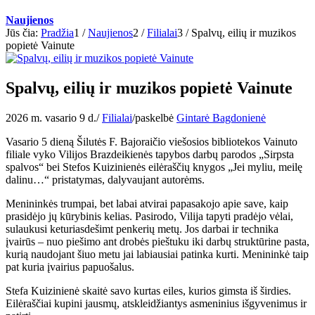
Naujienos
Jūs čia:
Pradžia
1
/
Naujienos
2
/
Filialai
3
/
Spalvų, eilių ir muzikos
popietė Vainute
Spalvų, eilių ir muzikos popietė Vainute
2026 m. vasario 9 d.
/
Filialai
/
paskelbė
Gintarė Bagdonienė
Vasario 5 dieną Šilutės F. Bajoraičio viešosios bibliotekos Vainuto
filiale vyko Vilijos Brazdeikienės tapybos darbų parodos „Sirpsta
spalvos“ bei Stefos Kuizinienės eilėraščių knygos „Jei myliu, meilę
dalinu…“ pristatymas, dalyvaujant autorėms.
Menininkės trumpai, bet labai atvirai papasakojo apie save, kaip
prasidėjo jų kūrybinis kelias. Pasirodo, Vilija tapyti pradėjo vėlai,
sulaukusi keturiasdešimt penkerių metų. Jos darbai ir technika
įvairūs – nuo piešimo ant drobės pieštuku iki darbų struktūrine pasta,
kurią naudojant šiuo metu jai labiausiai patinka kurti. Menininkė taip
pat kuria įvairius papuošalus.
Stefa Kuizinienė skaitė savo kurtas eiles, kurios gimsta iš širdies.
Eilėraščiai kupini jausmų, atskleidžiantys asmeninius išgyvenimus ir