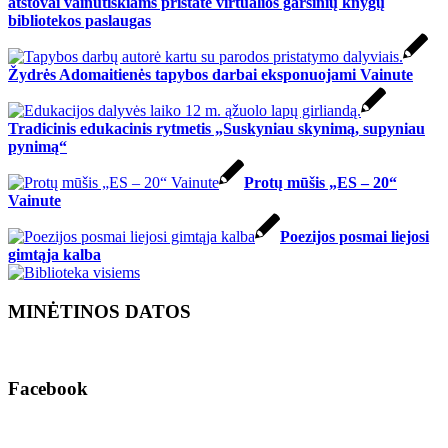
atstovai vainutiškiams pristatė virtualios garsinių knygų
bibliotekos paslaugas
Žydrės Adomaitienės tapybos darbai eksponuojami Vainute
Tradicinis edukacinis rytmetis „Suskyniau skynimą, supyniau
pynimą“
Protų mūšis „ES – 20“
Vainute
Poezijos posmai liejosi
gimtąja kalba
MINĖTINOS DATOS
Facebook