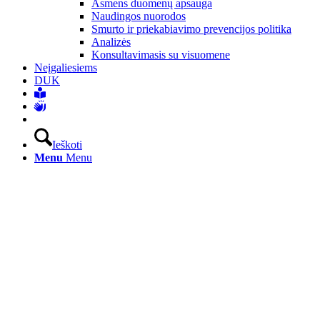
Asmens duomenų apsauga
Naudingos nuorodos
Smurto ir priekabiavimo prevencijos politika
Analizės
Konsultavimasis su visuomene
Neįgaliesiems
DUK
Ieškoti
Menu
Menu