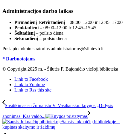
Administracijos darbo laikas
Pirmadienį–ketvirtadienį –
08:00–12:00 ir 12:45–17:00
Penktadienį –
08:00–12:00 ir 12:45–15:45
Šeštadienį –
poilsio diena
Sekmadienį –
poilsio diena
Puslapio administratorius administratorius@silutevb.lt
* Darbuotojams
© Copyright 2025 m. - Šilutės F. Bajoraičio viešoji biblioteka
Link to Facebook
Link to Youtube
Link to Rss this site
Susitikimas su žurnalistu V. Vasiliausku: knygos „Didysis
anonimas. Kas valdo...
Sausis Juknaičių bibliotekoje –
kupinas skaitymo ir žaidimų