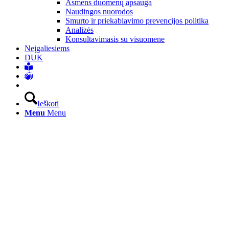
Asmens duomenų apsauga
Naudingos nuorodos
Smurto ir priekabiavimo prevencijos politika
Analizės
Konsultavimasis su visuomene
Neįgaliesiems
DUK
Ieškoti
Menu
Menu