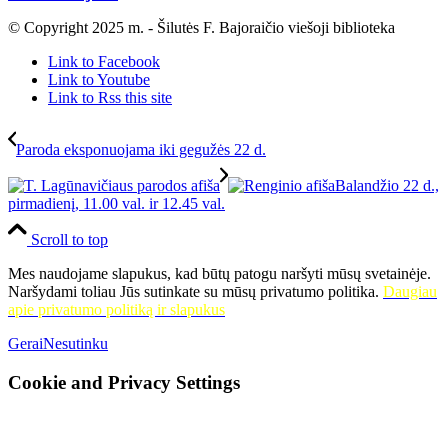
© Copyright 2025 m. - Šilutės F. Bajoraičio viešoji biblioteka
Link to Facebook
Link to Youtube
Link to Rss this site
Paroda eksponuojama iki gegužės 22 d.
Balandžio 22 d.,
pirmadienį, 11.00 val. ir 12.45 val.
Scroll to top
Mes naudojame slapukus, kad būtų patogu naršyti mūsų svetainėje.
Naršydami toliau Jūs sutinkate su mūsų privatumo politika.
Daugiau
apie privatumo politiką ir slapukus
Gerai
Nesutinku
Cookie and Privacy Settings