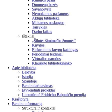
Kultūros pasas
Duomenų bazės
Savanorystė
Nemokamos paslaugos
Aklųjų biblioteka
Mokamos paslaugos
Taisyklės
Darbo laikas
Ištekliai
„Šilutės šimtmečio žmonės“
Knygos
Elektroninis knygų katalogas
Periodiniai leidiniai
Virtualios parodos
Klauskite bibliotekininko
Apie biblioteką
Leidyba
Istorija
Spaudoje
Bendradarbiavimas
Įgyvendinti projektai
Literatūrinė Fridricho Bajoraičio premija
Kraštotyra
Bendra informacija
Struktūra ir kontaktai