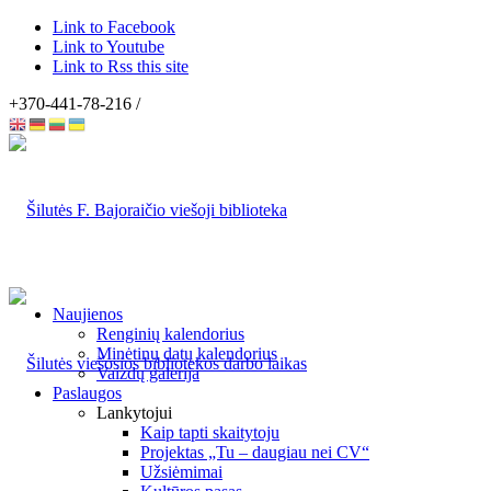
Link to Facebook
Link to Youtube
Link to Rss this site
+370-441-78-216 /
Naujienos
Renginių kalendorius
Minėtinų datų kalendorius
Vaizdų galerija
Paslaugos
Lankytojui
Kaip tapti skaitytoju
Projektas „Tu – daugiau nei CV“
Užsiėmimai