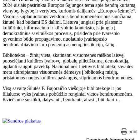
2024-aisiais pasirinkta Europos Sąjungos tema apie bendrą kuriamą
vienybę, lygybę ir vertybes, kuriomis dalijamės: „Europos šeimoje“.
Visomis suplanuotomis veiklomis bendruomenėms bus siunčiama
žinutė, kad būdami ES dalimi, Lietuva jungiasi prie platesnio
kultūrinio, informacinio ir kūrybinio konteksto, įsijungia į
demokratinius saviraiškos procesus, prisideda prie tvaresnio
gyvenimo būdo propagavimo, nuolatinio įvairiapusio
bendradarbiavimo tarp pavienių asmenų, institucijų, šalių.
Bibliotekos – žinių vieta, skatinanti visuomenės raiškos laisvę,
puoselėjanti kultūros įvairovę, globalų pilietiškumą, demokratiją,
ugdanti saugoti paveldą. Nacionalinės Lietuvos bibliotekų savaitės
metu atkreipiamas visuomenės dėmesys į bibliotekų misiją,
pristatomos naujos kultūros paslaugos, stiprinamos bendruomenės.
Visą savaitę Šilutės F. Bajoraičio viešojoje bibliotekoje ir jos
filialuose vyks įvairaus pobūdžio renginiai vietos bendruomenėms.
Kviečiame susitikti, dalyvauti, bendrauti, atrasti, būti kartu…
print