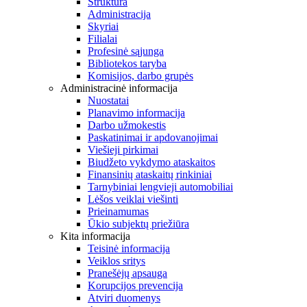
Struktūra
Administracija
Skyriai
Filialai
Profesinė sąjunga
Bibliotekos taryba
Komisijos, darbo grupės
Administracinė informacija
Nuostatai
Planavimo informacija
Darbo užmokestis
Paskatinimai ir apdovanojimai
Viešieji pirkimai
Biudžeto vykdymo ataskaitos
Finansinių ataskaitų rinkiniai
Tarnybiniai lengvieji automobiliai
Lėšos veiklai viešinti
Prieinamumas
Ūkio subjektų priežiūra
Kita informacija
Teisinė informacija
Veiklos sritys
Pranešėjų apsauga
Korupcijos prevencija
Atviri duomenys