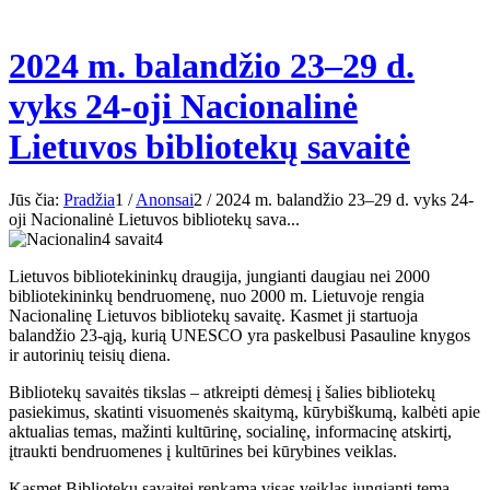
2024 m. balandžio 23–29 d.
vyks 24-oji Nacionalinė
Lietuvos bibliotekų savaitė
Jūs čia:
Pradžia
1
/
Anonsai
2
/
2024 m. balandžio 23–29 d. vyks 24-
oji Nacionalinė Lietuvos bibliotekų sava...
Lietuvos bibliotekininkų draugija, jungianti daugiau nei 2000
bibliotekininkų bendruomenę, nuo 2000 m. Lietuvoje rengia
Nacionalinę Lietuvos bibliotekų savaitę. Kasmet ji startuoja
balandžio 23-ąją, kurią UNESCO yra paskelbusi Pasauline knygos
ir autorinių teisių diena.
Bibliotekų savaitės tikslas – atkreipti dėmesį į šalies bibliotekų
pasiekimus, skatinti visuomenės skaitymą, kūrybiškumą, kalbėti apie
aktualias temas, mažinti kultūrinę, socialinę, informacinę atskirtį,
įtraukti bendruomenes į kultūrines bei kūrybines veiklas.
Kasmet Bibliotekų savaitei renkama visas veiklas jungianti tema.