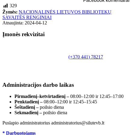
Facebook komentarai
329
Žymės:
NACIONALINĖS LIETUVOS BIBLIOTEKŲ
SAVAITĖS RENGINIAI
Atnaujinta: 2024-04-12
Įmonės rekvizitai
Biudžetinė įstaiga.
Šilutės rajono savivaldybės Fridricho
Bajoraičio viešoji biblioteka
Tilžės g. 10, LT-99172, Šilutė, tel.
(+370 441) 78217
,
el. paštas info@silutevb.lt, www.silutevb.lt
Duomenys kaupiami ir saugomi Juridinių asmenų
registre, įmonės kodas 190700188.
Administracijos darbo laikas
Pirmadienį–ketvirtadienį –
08:00–12:00 ir 12:45–17:00
Penktadienį –
08:00–12:00 ir 12:45–15:45
Šeštadienį –
poilsio diena
Sekmadienį –
poilsio diena
Puslapio administratorius administratorius@silutevb.lt
* Darbuotojams