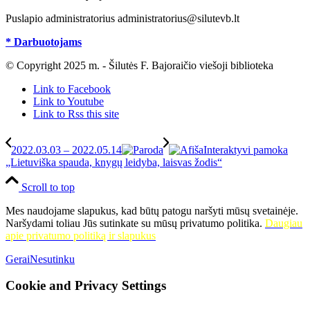
Puslapio administratorius administratorius@silutevb.lt
* Darbuotojams
© Copyright 2025 m. - Šilutės F. Bajoraičio viešoji biblioteka
Link to Facebook
Link to Youtube
Link to Rss this site
2022.03.03 – 2022.05.14
Interaktyvi pamoka
„Lietuviška spauda, knygų leidyba, laisvas žodis“
Scroll to top
Mes naudojame slapukus, kad būtų patogu naršyti mūsų svetainėje.
Naršydami toliau Jūs sutinkate su mūsų privatumo politika.
Daugiau
apie privatumo politiką ir slapukus
Gerai
Nesutinku
Cookie and Privacy Settings