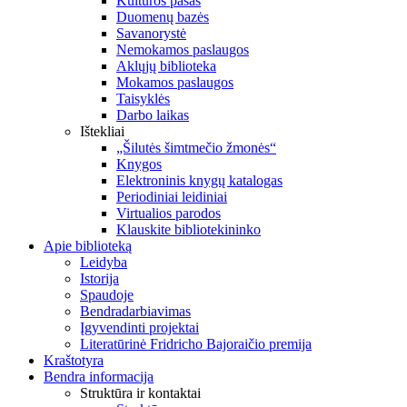
Kultūros pasas
Duomenų bazės
Savanorystė
Nemokamos paslaugos
Aklųjų biblioteka
Mokamos paslaugos
Taisyklės
Darbo laikas
Ištekliai
„Šilutės šimtmečio žmonės“
Knygos
Elektroninis knygų katalogas
Periodiniai leidiniai
Virtualios parodos
Klauskite bibliotekininko
Apie biblioteką
Leidyba
Istorija
Spaudoje
Bendradarbiavimas
Įgyvendinti projektai
Literatūrinė Fridricho Bajoraičio premija
Kraštotyra
Bendra informacija
Struktūra ir kontaktai