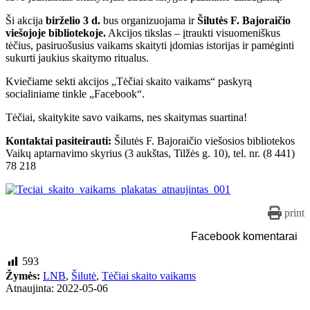
Ši akcija
birželio 3 d.
bus organizuojama ir
Šilutės F. Bajoraičio
viešojoje bibliotekoje.
Akcijos tikslas – įtraukti visuomeniškus
tėčius, pasiruošusius vaikams skaityti įdomias istorijas ir pamėginti
sukurti jaukius skaitymo ritualus.
Kviečiame sekti akcijos „Tėčiai skaito vaikams“ paskyrą
socialiniame tinkle „Facebook“.
Tėčiai, skaitykite savo vaikams, nes skaitymas suartina!
Kontaktai pasiteirauti:
Šilutės F. Bajoraičio viešosios bibliotekos
Vaikų aptarnavimo skyrius (3 aukštas, Tilžės g. 10), tel. nr. (8 441)
78 218
print
Facebook komentarai
593
Žymės:
LNB
,
Šilutė
,
Tėčiai skaito vaikams
Atnaujinta: 2022-05-06