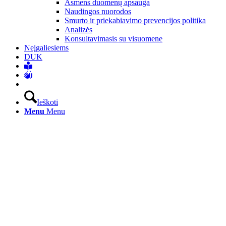
Asmens duomenų apsauga
Naudingos nuorodos
Smurto ir priekabiavimo prevencijos politika
Analizės
Konsultavimasis su visuomene
Neįgaliesiems
DUK
Ieškoti
Menu
Menu