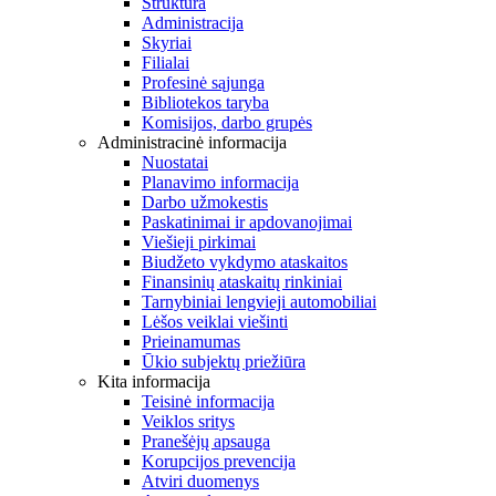
Struktūra
Administracija
Skyriai
Filialai
Profesinė sąjunga
Bibliotekos taryba
Komisijos, darbo grupės
Administracinė informacija
Nuostatai
Planavimo informacija
Darbo užmokestis
Paskatinimai ir apdovanojimai
Viešieji pirkimai
Biudžeto vykdymo ataskaitos
Finansinių ataskaitų rinkiniai
Tarnybiniai lengvieji automobiliai
Lėšos veiklai viešinti
Prieinamumas
Ūkio subjektų priežiūra
Kita informacija
Teisinė informacija
Veiklos sritys
Pranešėjų apsauga
Korupcijos prevencija
Atviri duomenys