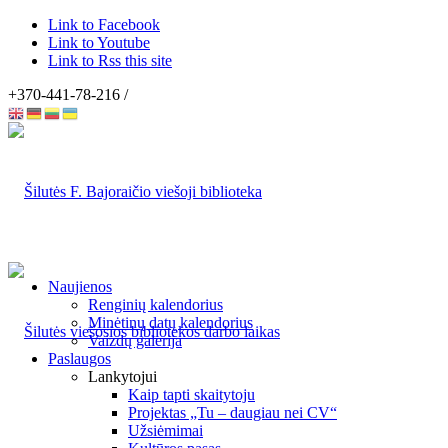
Link to Facebook
Link to Youtube
Link to Rss this site
+370-441-78-216 /
Naujienos
Renginių kalendorius
Minėtinų datų kalendorius
Vaizdų galerija
Paslaugos
Lankytojui
Kaip tapti skaitytoju
Projektas „Tu – daugiau nei CV“
Užsiėmimai