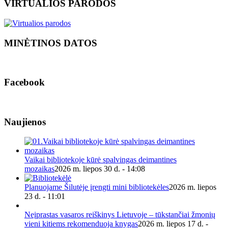
VIRTUALIOS PARODOS
MINĖTINOS DATOS
Facebook
Naujienos
Vaikai bibliotekoje kūrė spalvingas deimantines
mozaikas
2026 m. liepos 30 d. - 14:08
Planuojame Šilutėje įrengti mini bibliotekėles
2026 m. liepos
23 d. - 11:01
Neįprastas vasaros reiškinys Lietuvoje – tūkstančiai žmonių
vieni kitiems rekomenduoja knygas
2026 m. liepos 17 d. -