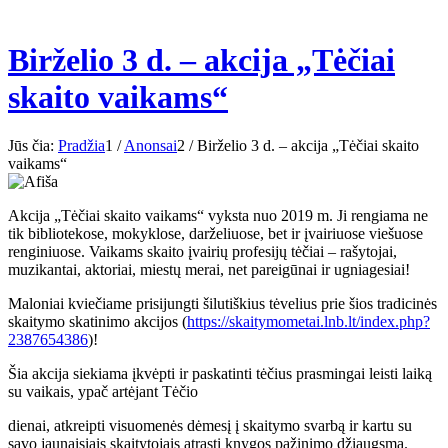
Birželio 3 d. – akcija „Tėčiai
skaito vaikams“
Jūs čia:
Pradžia
1
/
Anonsai
2
/
Birželio 3 d. – akcija „Tėčiai skaito
vaikams“
Akcija „Tėčiai skaito vaikams“ vyksta nuo 2019 m. Ji rengiama ne
tik bibliotekose, mokyklose, darželiuose, bet ir įvairiuose viešuose
renginiuose. Vaikams skaito įvairių profesijų tėčiai – rašytojai,
muzikantai, aktoriai, miestų merai, net pareigūnai ir ugniagesiai!
Maloniai kviečiame prisijungti šilutiškius tėvelius prie šios tradicinės
skaitymo skatinimo akcijos (
https://skaitymometai.lnb.lt/index.php?
2387654386
)!
Šia akcija siekiama įkvėpti ir paskatinti tėčius prasmingai leisti laiką
su vaikais, ypač artėjant Tėčio
dienai, atkreipti visuomenės dėmesį į skaitymo svarbą ir kartu su
savo jaunaisiais skaitytojais atrasti knygos pažinimo džiaugsmą.