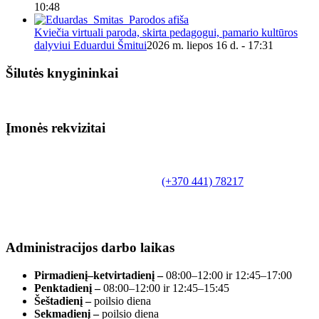
10:48
Kviečia virtuali paroda, skirta pedagogui, pamario kultūros
dalyviui Eduardui Šmitui
2026 m. liepos 16 d. - 17:31
Šilutės knygininkai
Įmonės rekvizitai
Biudžetinė įstaiga.
Šilutės rajono savivaldybės Fridricho
Bajoraičio viešoji biblioteka
Tilžės g. 10, LT-99172, Šilutė, tel.
(+370 441) 78217
,
el. paštas info@silutevb.lt, www.silutevb.lt
Duomenys kaupiami ir saugomi Juridinių asmenų
registre, įmonės kodas 190700188.
Administracijos darbo laikas
Pirmadienį–ketvirtadienį –
08:00–12:00 ir 12:45–17:00
Penktadienį –
08:00–12:00 ir 12:45–15:45
Šeštadienį –
poilsio diena
Sekmadienį –
poilsio diena