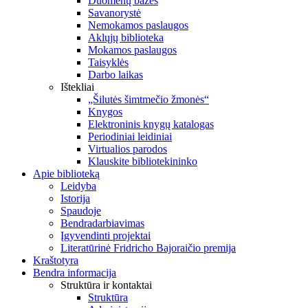
Duomenų bazės
Savanorystė
Nemokamos paslaugos
Aklųjų biblioteka
Mokamos paslaugos
Taisyklės
Darbo laikas
Ištekliai
„Šilutės šimtmečio žmonės“
Knygos
Elektroninis knygų katalogas
Periodiniai leidiniai
Virtualios parodos
Klauskite bibliotekininko
Apie biblioteką
Leidyba
Istorija
Spaudoje
Bendradarbiavimas
Įgyvendinti projektai
Literatūrinė Fridricho Bajoraičio premija
Kraštotyra
Bendra informacija
Struktūra ir kontaktai
Struktūra