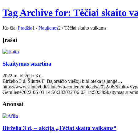
Tag Archive for: Tėčiai skaito 
Jūs čia:
Pradžia
1
/
Naujienos
2
/
Tėčiai skaito vaikams
Įrašai
Skaitymas suartina
2022 m. birželio 3 d.
Birželio 3 d. Šilutės F. Bajoraičio viešoji biblioteka įsijungė…
https://www.silutevb.lt/silute/wp-content/uploads/2022/06/Skaito-Vyg
Gerulienė
2022-06-03 14:50:38
2022-06-03 14:50:38
Skaitymas suarti
Anonsai
Birželio 3 d. – akcija „Tėčiai skaito vaikams“