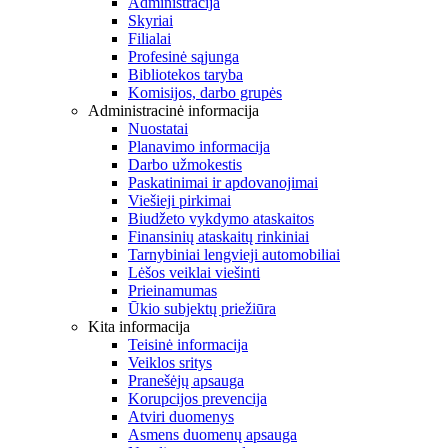
Administracija
Skyriai
Filialai
Profesinė sąjunga
Bibliotekos taryba
Komisijos, darbo grupės
Administracinė informacija
Nuostatai
Planavimo informacija
Darbo užmokestis
Paskatinimai ir apdovanojimai
Viešieji pirkimai
Biudžeto vykdymo ataskaitos
Finansinių ataskaitų rinkiniai
Tarnybiniai lengvieji automobiliai
Lėšos veiklai viešinti
Prieinamumas
Ūkio subjektų priežiūra
Kita informacija
Teisinė informacija
Veiklos sritys
Pranešėjų apsauga
Korupcijos prevencija
Atviri duomenys
Asmens duomenų apsauga