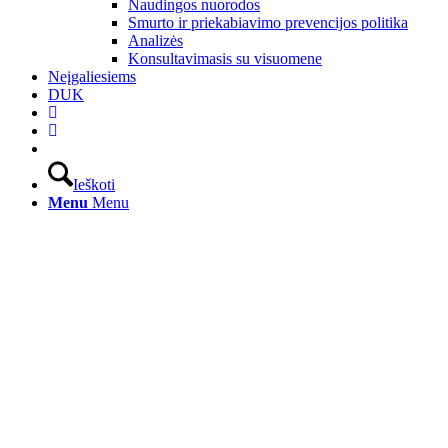
Naudingos nuorodos
Smurto ir priekabiavimo prevencijos politika
Analizės
Konsultavimasis su visuomene
Neįgaliesiems
DUK
Ieškoti
Menu
Menu