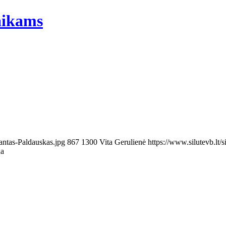
vaikams
antas-Paldauskas.jpg
867
1300
Vita Gerulienė
https://www.silutevb.lt
na