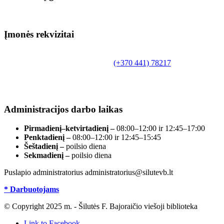
Įmonės rekvizitai
Biudžetinė įstaiga.
Šilutės rajono savivaldybės Fridricho Bajoraičio
Tilžės g. 10, LT-99172, Šilutė, tel.
(+370 441) 78217
,
el. paštas info@silutevb.lt, www.silutevb.lt
Duomenys kaupiami ir saugomi Juridinių asmenų
registre, įmonės kodas 190700188.
Administracijos darbo laikas
Pirmadienį–ketvirtadienį –
08:00–12:00 ir 12:45–17:00
Penktadienį –
08:00–12:00 ir 12:45–15:45
Šeštadienį –
poilsio diena
Sekmadienį –
poilsio diena
Puslapio administratorius administratorius@silutevb.lt
* Darbuotojams
© Copyright 2025 m. - Šilutės F. Bajoraičio viešoji biblioteka
Link to Facebook