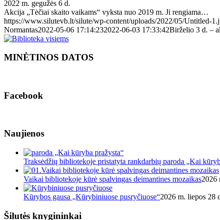
2022 m. gegužės 6 d.
Akcija „Tėčiai skaito vaikams“ vyksta nuo 2019 m. Ji rengiama…
https://www.silutevb.lt/silute/wp-content/uploads/2022/05/Untitled-1.
Normantas
2022-05-06 17:14:23
2022-06-03 17:33:42
Birželio 3 d. – 
MINĖTINOS DATOS
Facebook
Naujienos
Traksėdžių bibliotekoje pristatyta rankdarbių paroda „Kai kūry
Vaikai bibliotekoje kūrė spalvingas deimantines mozaikas
2026 
Kūrybos gausa „Kūrybiniuose pusryčiuose“
2026 m. liepos 28 d
Šilutės knygininkai