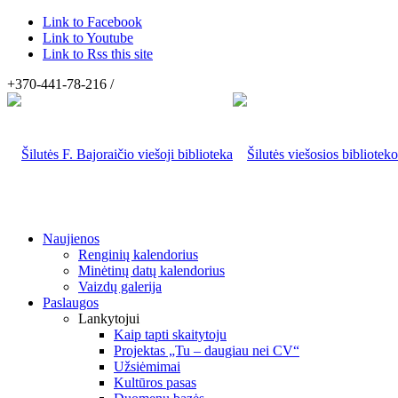
Link to Facebook
Link to Youtube
Link to Rss this site
+370-441-78-216 /
Naujienos
Renginių kalendorius
Minėtinų datų kalendorius
Vaizdų galerija
Paslaugos
Lankytojui
Kaip tapti skaitytoju
Projektas „Tu – daugiau nei CV“
Užsiėmimai
Kultūros pasas