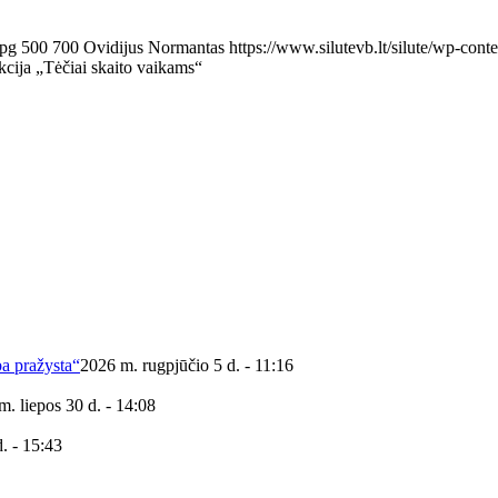
jpg
500
700
Ovidijus Normantas
https://www.silutevb.lt/silute/wp-co
akcija „Tėčiai skaito vaikams“
ba pražysta“
2026 m. rugpjūčio 5 d. - 11:16
m. liepos 30 d. - 14:08
. - 15:43