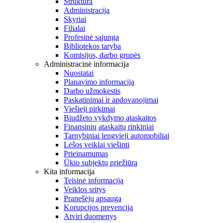
Struktūra
Administracija
Skyriai
Filialai
Profesinė sąjunga
Bibliotekos taryba
Komisijos, darbo grupės
Administracinė informacija
Nuostatai
Planavimo informacija
Darbo užmokestis
Paskatinimai ir apdovanojimai
Viešieji pirkimai
Biudžeto vykdymo ataskaitos
Finansinių ataskaitų rinkiniai
Tarnybiniai lengvieji automobiliai
Lėšos veiklai viešinti
Prieinamumas
Ūkio subjektų priežiūra
Kita informacija
Teisinė informacija
Veiklos sritys
Pranešėjų apsauga
Korupcijos prevencija
Atviri duomenys