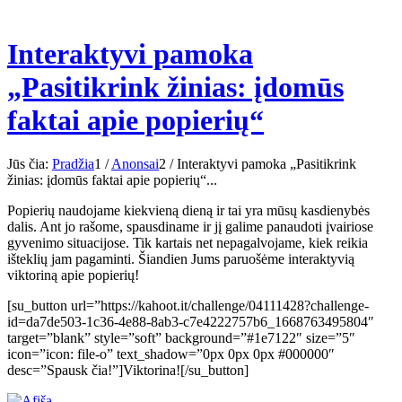
Interaktyvi pamoka
„Pasitikrink žinias: įdomūs
faktai apie popierių“
Jūs čia:
Pradžia
1
/
Anonsai
2
/
Interaktyvi pamoka „Pasitikrink
žinias: įdomūs faktai apie popierių“...
Popierių naudojame kiekvieną dieną ir tai yra mūsų kasdienybės
dalis. Ant jo rašome, spausdiname ir jį galime panaudoti įvairiose
gyvenimo situacijose. Tik kartais net nepagalvojame, kiek reikia
išteklių jam pagaminti. Šiandien Jums paruošėme interaktyvią
viktoriną apie popierių!
[su_button url=”https://kahoot.it/challenge/04111428?challenge-
id=da7de503-1c36-4e88-8ab3-c7e4222757b6_1668763495804″
target=”blank” style=”soft” background=”#1e7122″ size=”5″
icon=”icon: file-o” text_shadow=”0px 0px 0px #000000″
desc=”Spausk čia!”]Viktorina![/su_button]