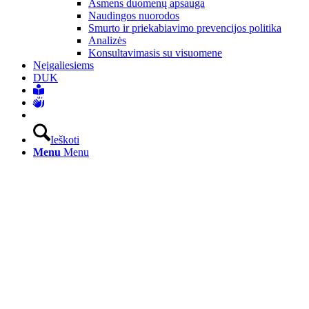
Asmens duomenų apsauga
Naudingos nuorodos
Smurto ir priekabiavimo prevencijos politika
Analizės
Konsultavimasis su visuomene
Neįgaliesiems
DUK
Ieškoti
Menu
Menu