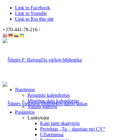
Link to Facebook
Link to Youtube
Link to Rss this site
+370-441-78-216 /
Naujienos
Renginių kalendorius
Minėtinų datų kalendorius
Vaizdų galerija
Paslaugos
Lankytojui
Kaip tapti skaitytoju
Projektas „Tu – daugiau nei CV“
Užsiėmimai