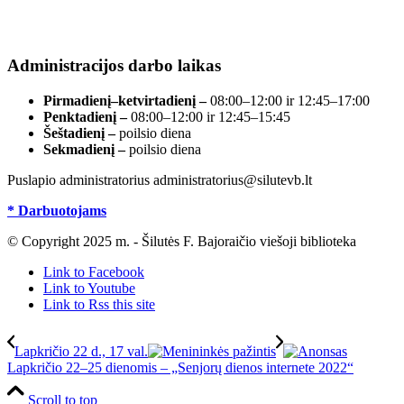
Duomenys kaupiami ir saugomi Juridinių asmenų
registre, įmonės kodas 190700188.
Administracijos darbo laikas
Pirmadienį–ketvirtadienį –
08:00–12:00 ir 12:45–17:00
Penktadienį –
08:00–12:00 ir 12:45–15:45
Šeštadienį –
poilsio diena
Sekmadienį –
poilsio diena
Puslapio administratorius administratorius@silutevb.lt
* Darbuotojams
© Copyright 2025 m. - Šilutės F. Bajoraičio viešoji biblioteka
Link to Facebook
Link to Youtube
Link to Rss this site
Lapkričio 22 d., 17 val.
Lapkričio 22–25 dienomis – „Senjorų dienos internete 2022“
Scroll to top