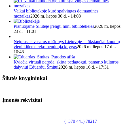
Vaikai bibliotekoje kūrė spalvingas deimantines
mozaikas
2026 m. liepos 30 d. - 14:08
Planuojame Šilutėje įrengti mini bibliotekėles
2026 m. liepos
23 d. - 11:01
Neįprastas vasaros reiškinys Lietuvoje – tūkstančiai žmonių
vieni kitiems rekomenduoja knygas
2026 m. liepos 17 d. -
10:48
Kviečia virtuali paroda, skirta pedagogui, pamario kultūros
dalyviui Eduardui Šmitui
2026 m. liepos 16 d. - 17:31
Šilutės knygininkai
Įmonės rekvizitai
Biudžetinė įstaiga.
Šilutės rajono savivaldybės Fridricho
Bajoraičio viešoji biblioteka
Tilžės g. 10, LT-99172, Šilutė, tel.
(+370 441) 78217
,
el. paštas info@silutevb.lt, www.silutevb.lt