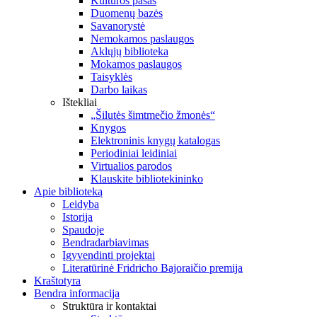
Kultūros pasas
Duomenų bazės
Savanorystė
Nemokamos paslaugos
Aklųjų biblioteka
Mokamos paslaugos
Taisyklės
Darbo laikas
Ištekliai
„Šilutės šimtmečio žmonės“
Knygos
Elektroninis knygų katalogas
Periodiniai leidiniai
Virtualios parodos
Klauskite bibliotekininko
Apie biblioteką
Leidyba
Istorija
Spaudoje
Bendradarbiavimas
Įgyvendinti projektai
Literatūrinė Fridricho Bajoraičio premija
Kraštotyra
Bendra informacija
Struktūra ir kontaktai