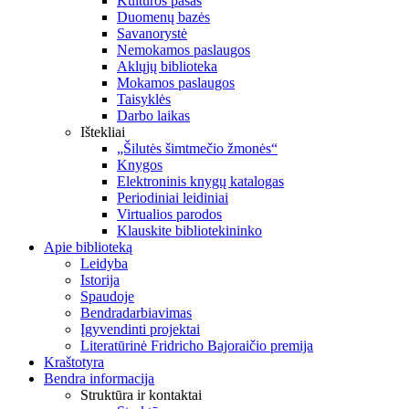
Kultūros pasas
Duomenų bazės
Savanorystė
Nemokamos paslaugos
Aklųjų biblioteka
Mokamos paslaugos
Taisyklės
Darbo laikas
Ištekliai
„Šilutės šimtmečio žmonės“
Knygos
Elektroninis knygų katalogas
Periodiniai leidiniai
Virtualios parodos
Klauskite bibliotekininko
Apie biblioteką
Leidyba
Istorija
Spaudoje
Bendradarbiavimas
Įgyvendinti projektai
Literatūrinė Fridricho Bajoraičio premija
Kraštotyra
Bendra informacija
Struktūra ir kontaktai