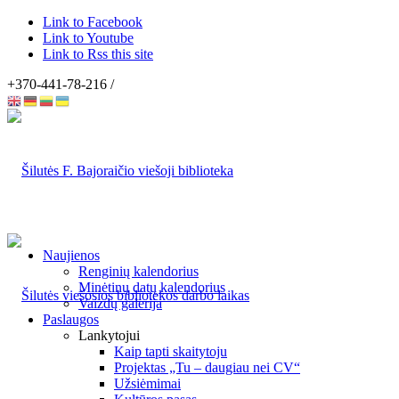
Link to Facebook
Link to Youtube
Link to Rss this site
+370-441-78-216 /
Naujienos
Renginių kalendorius
Minėtinų datų kalendorius
Vaizdų galerija
Paslaugos
Lankytojui
Kaip tapti skaitytoju
Projektas „Tu – daugiau nei CV“
Užsiėmimai