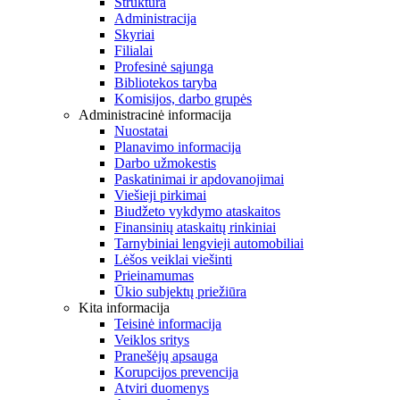
Struktūra
Administracija
Skyriai
Filialai
Profesinė sąjunga
Bibliotekos taryba
Komisijos, darbo grupės
Administracinė informacija
Nuostatai
Planavimo informacija
Darbo užmokestis
Paskatinimai ir apdovanojimai
Viešieji pirkimai
Biudžeto vykdymo ataskaitos
Finansinių ataskaitų rinkiniai
Tarnybiniai lengvieji automobiliai
Lėšos veiklai viešinti
Prieinamumas
Ūkio subjektų priežiūra
Kita informacija
Teisinė informacija
Veiklos sritys
Pranešėjų apsauga
Korupcijos prevencija
Atviri duomenys