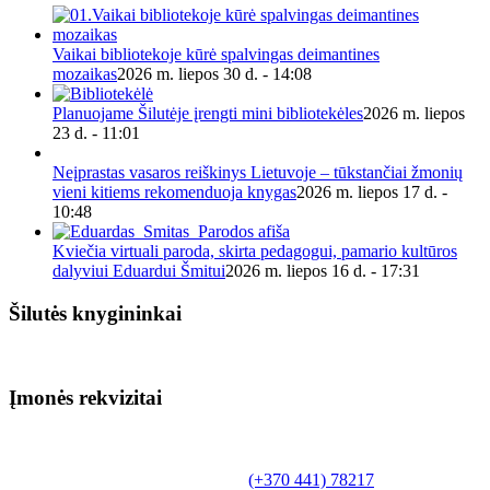
Vaikai bibliotekoje kūrė spalvingas deimantines
mozaikas
2026 m. liepos 30 d. - 14:08
Planuojame Šilutėje įrengti mini bibliotekėles
2026 m. liepos
23 d. - 11:01
Neįprastas vasaros reiškinys Lietuvoje – tūkstančiai žmonių
vieni kitiems rekomenduoja knygas
2026 m. liepos 17 d. -
10:48
Kviečia virtuali paroda, skirta pedagogui, pamario kultūros
dalyviui Eduardui Šmitui
2026 m. liepos 16 d. - 17:31
Šilutės knygininkai
Įmonės rekvizitai
Biudžetinė įstaiga.
Šilutės rajono savivaldybės Fridricho
Bajoraičio viešoji biblioteka
Tilžės g. 10, LT-99172, Šilutė, tel.
(+370 441) 78217
,