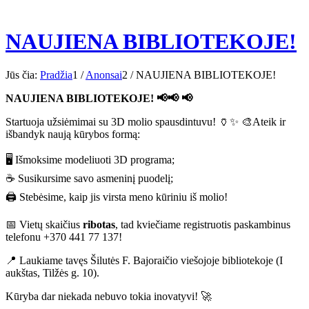
NAUJIENA BIBLIOTEKOJE!
Jūs čia:
Pradžia
1
/
Anonsai
2
/
NAUJIENA BIBLIOTEKOJE!
NAUJIENA BIBLIOTEKOJE! 📢📢 📢
Startuoja užsiėmimai su 3D molio spausdintuvu! 🏺✨ 🎨Ateik ir
išbandyk naują kūrybos formą:
🖥️ Išmoksime modeliuoti 3D programa;
☕ Susikursime savo asmeninį puodelį;
🖨️ Stebėsime, kaip jis virsta meno kūriniu iš molio!
📅 Vietų skaičius
ribotas
, tad kviečiame registruotis paskambinus
telefonu +370 441 77 137!
📍 Laukiame tavęs Šilutės F. Bajoraičio viešojoje bibliotekoje (I
aukštas, Tilžės g. 10).
Kūryba dar niekada nebuvo tokia inovatyvi! 🚀