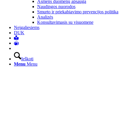
Asmens duomenų apsauga
Naudingos nuorodos
Smurto ir priekabiavimo prevencijos politika
Analizės
Konsultavimasis su visuomene
Neįgaliesiems
DUK
Ieškoti
Menu
Menu