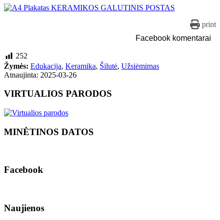
print
Facebook komentarai
252
Žymės:
Edukacija
,
Keramika
,
Šilutė
,
Užsiėmimas
Atnaujinta: 2025-03-26
VIRTUALIOS PARODOS
MINĖTINOS DATOS
Facebook
Naujienos