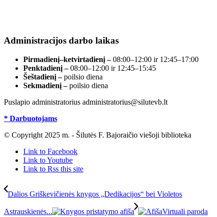
el. paštas info@silutevb.lt, www.silutevb.lt
Duomenys kaupiami ir saugomi Juridinių asmenų
registre, įmonės kodas 190700188.
Administracijos darbo laikas
Pirmadienį–ketvirtadienį –
08:00–12:00 ir 12:45–17:00
Penktadienį –
08:00–12:00 ir 12:45–15:45
Šeštadienį –
poilsio diena
Sekmadienį –
poilsio diena
Puslapio administratorius administratorius@silutevb.lt
* Darbuotojams
© Copyright 2025 m. - Šilutės F. Bajoraičio viešoji biblioteka
Link to Facebook
Link to Youtube
Link to Rss this site
Dalios Griškevičienės knygos „Dedikacijos“ bei Violetos
Astrauskienės...
Virtuali paroda