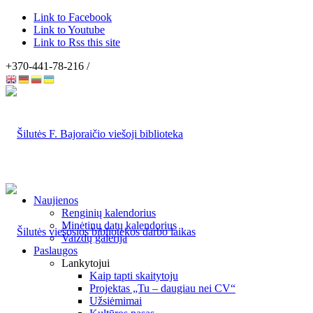
Link to Facebook
Link to Youtube
Link to Rss this site
+370-441-78-216 /
Naujienos
Renginių kalendorius
Minėtinų datų kalendorius
Vaizdų galerija
Paslaugos
Lankytojui
Kaip tapti skaitytoju
Projektas „Tu – daugiau nei CV“
Užsiėmimai