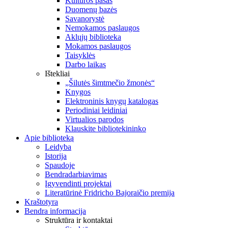
Kultūros pasas
Duomenų bazės
Savanorystė
Nemokamos paslaugos
Aklųjų biblioteka
Mokamos paslaugos
Taisyklės
Darbo laikas
Ištekliai
„Šilutės šimtmečio žmonės“
Knygos
Elektroninis knygų katalogas
Periodiniai leidiniai
Virtualios parodos
Klauskite bibliotekininko
Apie biblioteką
Leidyba
Istorija
Spaudoje
Bendradarbiavimas
Įgyvendinti projektai
Literatūrinė Fridricho Bajoraičio premija
Kraštotyra
Bendra informacija
Struktūra ir kontaktai