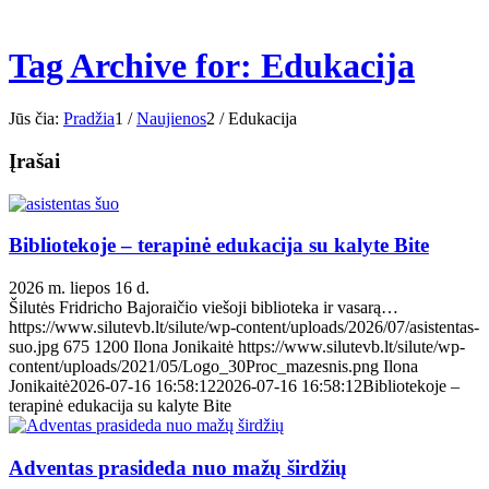
Tag Archive for: Edukacija
Jūs čia:
Pradžia
1
/
Naujienos
2
/
Edukacija
Įrašai
Bibliotekoje – terapinė edukacija su kalyte Bite
2026 m. liepos 16 d.
Šilutės Fridricho Bajoraičio viešoji biblioteka ir vasarą…
https://www.silutevb.lt/silute/wp-content/uploads/2026/07/asistentas-
suo.jpg
675
1200
Ilona Jonikaitė
https://www.silutevb.lt/silute/wp-
content/uploads/2021/05/Logo_30Proc_mazesnis.png
Ilona
Jonikaitė
2026-07-16 16:58:12
2026-07-16 16:58:12
Bibliotekoje –
terapinė edukacija su kalyte Bite
Adventas prasideda nuo mažų širdžių