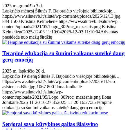
2025 m. gruodžio 3 d.
Lapkričio mėnesį Šilutės F. Bajoraičio viešojoje bibliotekoje…
https://www.silutevb.lt/silute/wp-content/uploads/2025/12/13.jpg
844
1500
Kristina Kelmelienė
https://www.silutevb.lt/silute/wp-
content/uploads/2021/05/Logo_30Proc_mazesnis.png
Kristina
Kelmelienė
2025-12-03 11:10:04
2025-12-03 11:10:04
Adventas
prasideda nuo mažų širdžių
Terapinė edukacija su šunimi vaikams suteikė daug
gerų emocijų
2025 m. lapkričio 20 d.
Lapkričio 19 dieną Šilutės F. Bajoraičio viešojoje bibliotekoje…
https://www.silutevb.lt/silute/wp-content/uploads/2025/11/suo-
asistentas-Bite.jpg
1067
800
Ilona Jonikaitė
https://www.silutevb.lt/silute/wp-
content/uploads/2021/05/Logo_30Proc_mazesnis.png
Ilona
Jonikaitė
2025-11-20 16:27:35
2025-11-20 16:27:35
Terapinė
edukacija su šunimi vaikams suteikė daug gerų emocijų
Senjorai savo kūrybines galias išlaisvino