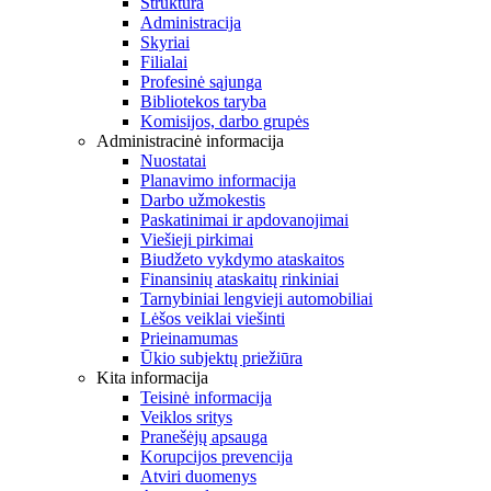
Struktūra
Administracija
Skyriai
Filialai
Profesinė sąjunga
Bibliotekos taryba
Komisijos, darbo grupės
Administracinė informacija
Nuostatai
Planavimo informacija
Darbo užmokestis
Paskatinimai ir apdovanojimai
Viešieji pirkimai
Biudžeto vykdymo ataskaitos
Finansinių ataskaitų rinkiniai
Tarnybiniai lengvieji automobiliai
Lėšos veiklai viešinti
Prieinamumas
Ūkio subjektų priežiūra
Kita informacija
Teisinė informacija
Veiklos sritys
Pranešėjų apsauga
Korupcijos prevencija
Atviri duomenys