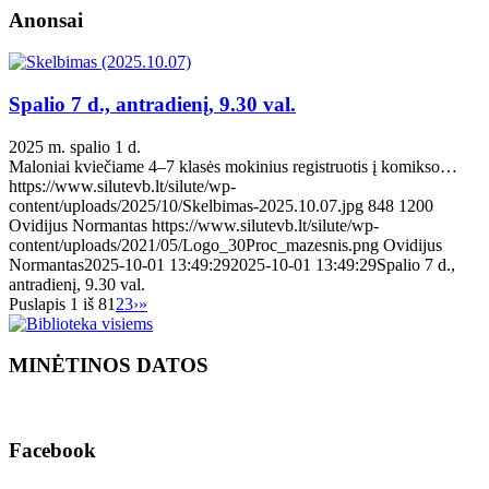
Anonsai
Spalio 7 d., antradienį, 9.30 val.
2025 m. spalio 1 d.
Maloniai kviečiame 4–7 klasės mokinius registruotis į komikso…
https://www.silutevb.lt/silute/wp-
content/uploads/2025/10/Skelbimas-2025.10.07.jpg
848
1200
Ovidijus Normantas
https://www.silutevb.lt/silute/wp-
content/uploads/2021/05/Logo_30Proc_mazesnis.png
Ovidijus
Normantas
2025-10-01 13:49:29
2025-10-01 13:49:29
Spalio 7 d.,
antradienį, 9.30 val.
Puslapis 1 iš 8
1
2
3
›
»
MINĖTINOS DATOS
Facebook