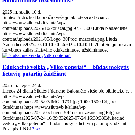
edukaciniuose užsiėmimuose
2025 m. spalio 10 d.
Šilutės Fridricho Bajoraičio viešoji biblioteka aktyviai…
https://www.silutevb.lt/silute/wp-
content/uploads/2025/10/koliazai.jpg
975
1300
Liuda Nausėdienė
https://www.silutevb.lt/silute/wp-
content/uploads/2021/05/Logo_30Proc_mazesnis.png
Liuda
Nausėdienė
2025-10-10 10:20:56
2025-10-10 10:20:56
Senjorai savo
kūrybines galias išlaisvino edukaciniuose užsiėmimuose
Edukacinė veikla „Vilko poteriai“ – būdas mokytis
lietuvių patarlių žaidžiant
2025 m. liepos 24 d.
Liepos 24 dieną Šilutės Fridricho Bajoraičio viešojoje bibliotekoje…
https://www.silutevb.lt/silute/wp-
content/uploads/2025/07/IMG_1791.jpg
1000
1500
Edgaras
Strelčiūnas
https://www.silutevb.lt/silute/wp-
content/uploads/2021/05/Logo_30Proc_mazesnis.png
Edgaras
Strelčiūnas
2025-07-24 16:39:33
2025-07-24 16:39:33
Edukacinė
veikla „Vilko poteriai“ – būdas mokytis lietuvių patarlių žaidžiant
Puslapis 1 iš 8
1
2
3
›
»