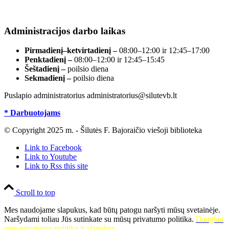
Duomenys kaupiami ir saugomi Juridinių asmenų
registre, įmonės kodas 190700188.
Administracijos darbo laikas
Pirmadienį–ketvirtadienį –
08:00–12:00 ir 12:45–17:00
Penktadienį –
08:00–12:00 ir 12:45–15:45
Šeštadienį –
poilsio diena
Sekmadienį –
poilsio diena
Puslapio administratorius administratorius@silutevb.lt
* Darbuotojams
© Copyright 2025 m. - Šilutės F. Bajoraičio viešoji biblioteka
Link to Facebook
Link to Youtube
Link to Rss this site
Scroll to top
Mes naudojame slapukus, kad būtų patogu naršyti mūsų svetainėje.
Naršydami toliau Jūs sutinkate su mūsų privatumo politika.
Daugiau
apie privatumo politiką ir slapukus