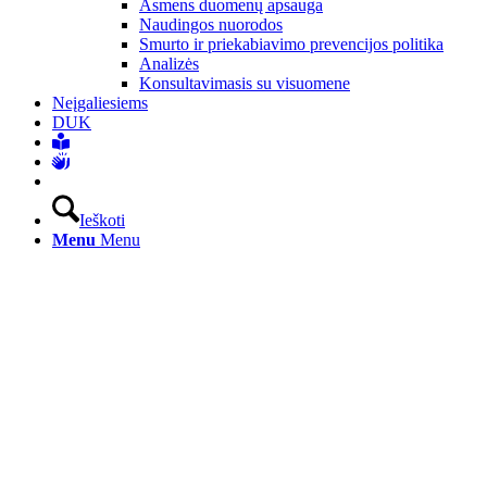
Asmens duomenų apsauga
Naudingos nuorodos
Smurto ir priekabiavimo prevencijos politika
Analizės
Konsultavimasis su visuomene
Neįgaliesiems
DUK
Ieškoti
Menu
Menu