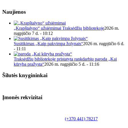
Naujienos
„Krapštalyno“ užsiėmimai Traksėdžių bibliotekoje
2026 m.
rugpjūčio 7 d. - 10:12
Susitikimas „Kaip pakvimpa žolynais“
2026 m. rugpjūčio 6 d.
- 11:11
Traksėdžių bibliotekoje pristatyta rankdarbių paroda „Kai
kūryba pražysta“
2026 m. rugpjūčio 5 d. - 11:16
Šilutės knygininkai
Įmonės rekvizitai
Biudžetinė įstaiga.
Šilutės rajono savivaldybės Fridricho
Bajoraičio viešoji biblioteka
Tilžės g. 10, LT-99172, Šilutė, tel.
(+370 441) 78217
,
el. paštas info@silutevb.lt, www.silutevb.lt