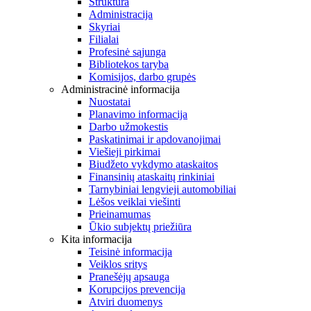
Struktūra
Administracija
Skyriai
Filialai
Profesinė sąjunga
Bibliotekos taryba
Komisijos, darbo grupės
Administracinė informacija
Nuostatai
Planavimo informacija
Darbo užmokestis
Paskatinimai ir apdovanojimai
Viešieji pirkimai
Biudžeto vykdymo ataskaitos
Finansinių ataskaitų rinkiniai
Tarnybiniai lengvieji automobiliai
Lėšos veiklai viešinti
Prieinamumas
Ūkio subjektų priežiūra
Kita informacija
Teisinė informacija
Veiklos sritys
Pranešėjų apsauga
Korupcijos prevencija
Atviri duomenys