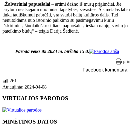
,,
Žalvariniai papuošalai
– artimi dažno iš mūsų prigimčiai. Jie
tarytum neatsiejami nuo mūsų tapatybės, savasties. Šis metalas labai
tinka tautiškumui pabrėžti, yra svarbi baltų kultūros dalis. Tad
nenutoldama nuo istorinio palikimo su pasimėgavimu kuriu
išskirtinius, šiuolaikiško stiliaus papuošalus, ieškau naujų, savitų jo
pateikimo būdų“ – teigia Darija Šedienė.
Paroda veiks iki 2024 m. birželio 15 d.
print
Facebook komentarai
261
Atnaujinta: 2024-04-08
VIRTUALIOS PARODOS
MINĖTINOS DATOS