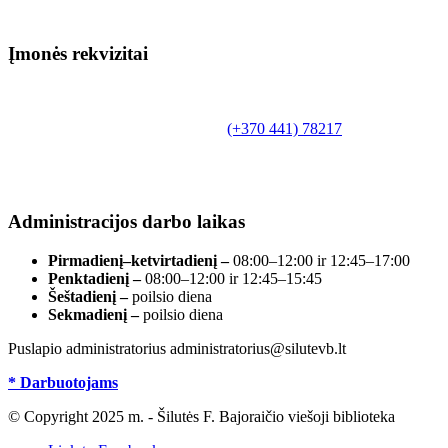
Įmonės rekvizitai
Biudžetinė įstaiga.
Šilutės rajono savivaldybės Fridricho
Bajoraičio viešoji biblioteka
Tilžės g. 10, LT-99172, Šilutė, tel.
(+370 441) 78217
,
el. paštas info@silutevb.lt, www.silutevb.lt
Duomenys kaupiami ir saugomi Juridinių asmenų
registre, įmonės kodas 190700188.
Administracijos darbo laikas
Pirmadienį–ketvirtadienį –
08:00–12:00 ir 12:45–17:00
Penktadienį –
08:00–12:00 ir 12:45–15:45
Šeštadienį –
poilsio diena
Sekmadienį –
poilsio diena
Puslapio administratorius administratorius@silutevb.lt
* Darbuotojams
© Copyright 2025 m. - Šilutės F. Bajoraičio viešoji biblioteka