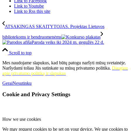
Link to Facebook
Link to Youtube
Link to Rss this site
ATSAKINGAS SKAITYTOJAS. Projektas Lietuvos
bibliotekoms ir bendruomenėms
Paroda veiks iki 2024 m. gegužės 22 d.
Scroll to top
Mes naudojame slapukus, kad būtų patogu naršyti mūsų svetainėje.
Naršydami toliau Jūs sutinkate su mūsų privatumo politika.
Daugiau
apie privatumo politiką ir slapukus
Gerai
Nesutinku
Cookie and Privacy Settings
How we use cookies
We may request cookies to be set on your device. We use cookies to