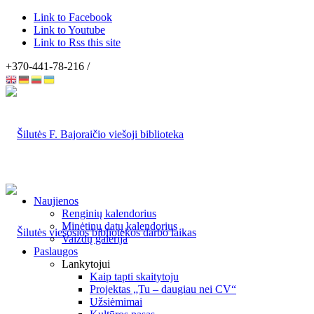
Link to Facebook
Link to Youtube
Link to Rss this site
+370-441-78-216 /
Naujienos
Renginių kalendorius
Minėtinų datų kalendorius
Vaizdų galerija
Paslaugos
Lankytojui
Kaip tapti skaitytoju
Projektas „Tu – daugiau nei CV“
Užsiėmimai