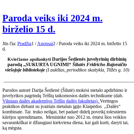
Paroda veiks iki 2024 m.
birželio 15 d.
Jūs čia:
Pradžia
1
/
Anonsai
2
/
Paroda veiks iki 2024 m. birželio 15
d.
Kviečiame apsilankyti
Darijos Šedienės juvelyrinių dirbinių
parodą
,,SUKURTA UGNIMI“
Šilutės Fridricho Bajoraičio
viešojoje bibliotekoje
(I aukštas, periodikos skaitykla, Tilžės g. 10)
______________________________________________________
Parodos autorė Darija Šedienė (Šilutė) mokėsi metalo apdirbimo ir
juvelyrikos pagrindų Telšių taikomosios dailės technikume (dab.
Vilniaus dailės akademijos Telšių dailės fakultetas).
Vertingos
praktikos dirbant su įvairiais metalais įgijo Klaipėdos ,,Dailės“
kombinate. Tai truko neilgai, bet padarė didelį poveikį tolesniems
kūrėjos sprendimams. Menininkė nuo 2012 m. ėmėsi šios veiklos
savarankiškai ir džiaugiasi kiekviena diena, kai gali kurti, daryti tai,
ką mėgsta.