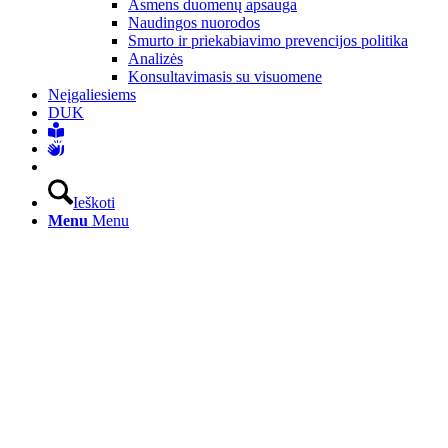
Asmens duomenų apsauga
Naudingos nuorodos
Smurto ir priekabiavimo prevencijos politika
Analizės
Konsultavimasis su visuomene
Neįgaliesiems
DUK
Ieškoti
Menu
Menu