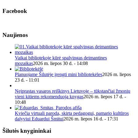
Facebook
Naujienos
Vaikai bibliotekoje kūrė spalvingas deimantines
mozaikas
2026 m. liepos 30 d. - 14:08
Planuojame Šilutėje įrengti mini bibliotekėles
2026 m. liepos
23 d. - 11:01
Neįprastas vasaros reiškinys Lietuvoje – tūkstančiai žmonių
vieni kitiems rekomenduoja knygas
2026 m. liepos 17 d. -
10:48
Kviečia virtuali paroda, skirta pedagogui, pamario kultūros
dalyviui Eduardui Šmitui
2026 m. liepos 16 d. - 17:31
Šilutės knygininkai