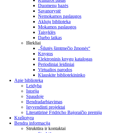
Kultūros pasas
Duomenų bazės
Savanorystė
Nemokamos paslaugos
Aklųjų biblioteka
Mokamos paslaugos
Taisyklės
Darbo laikas
Ištekliai
„Šilutės šimtmečio žmonės“
Knygos
Elektroninis knygų katalogas
Periodiniai leidiniai
Virtualios parodos
Klauskite bibliotekininko
Apie biblioteką
Leidyba
Istorija
Spaudoje
Bendradarbiavimas
Įgyvendinti projektai
Literatūrinė Fridricho Bajoraičio premija
Kraštotyra
Bendra informacija
Struktūra ir kontaktai