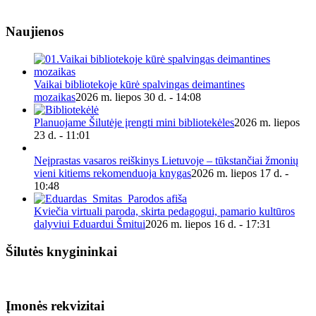
Naujienos
Vaikai bibliotekoje kūrė spalvingas deimantines
mozaikas
2026 m. liepos 30 d. - 14:08
Planuojame Šilutėje įrengti mini bibliotekėles
2026 m. liepos
23 d. - 11:01
Neįprastas vasaros reiškinys Lietuvoje – tūkstančiai žmonių
vieni kitiems rekomenduoja knygas
2026 m. liepos 17 d. -
10:48
Kviečia virtuali paroda, skirta pedagogui, pamario kultūros
dalyviui Eduardui Šmitui
2026 m. liepos 16 d. - 17:31
Šilutės knygininkai
Įmonės rekvizitai