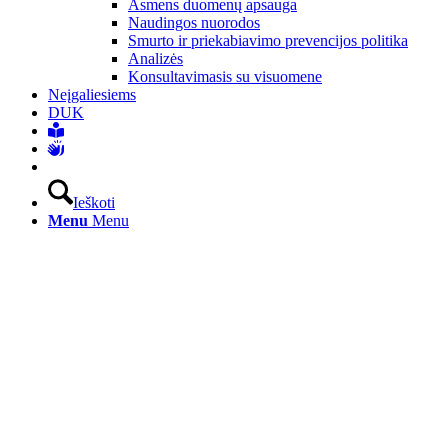
Asmens duomenų apsauga
Naudingos nuorodos
Smurto ir priekabiavimo prevencijos politika
Analizės
Konsultavimasis su visuomene
Neįgaliesiems
DUK
Ieškoti
Menu
Menu