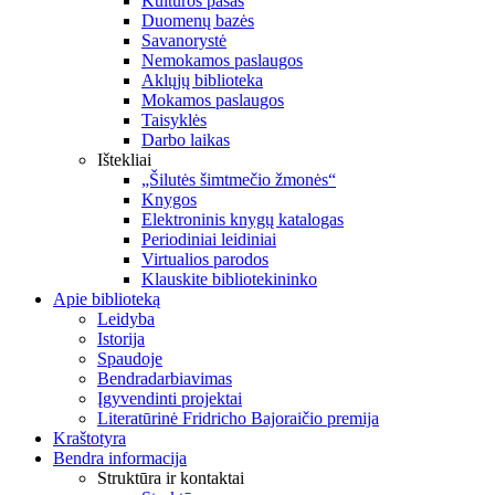
Kultūros pasas
Duomenų bazės
Savanorystė
Nemokamos paslaugos
Aklųjų biblioteka
Mokamos paslaugos
Taisyklės
Darbo laikas
Ištekliai
„Šilutės šimtmečio žmonės“
Knygos
Elektroninis knygų katalogas
Periodiniai leidiniai
Virtualios parodos
Klauskite bibliotekininko
Apie biblioteką
Leidyba
Istorija
Spaudoje
Bendradarbiavimas
Įgyvendinti projektai
Literatūrinė Fridricho Bajoraičio premija
Kraštotyra
Bendra informacija
Struktūra ir kontaktai