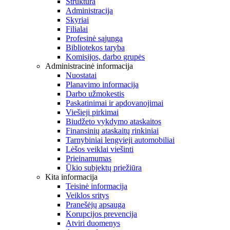
Struktūra
Administracija
Skyriai
Filialai
Profesinė sąjunga
Bibliotekos taryba
Komisijos, darbo grupės
Administracinė informacija
Nuostatai
Planavimo informacija
Darbo užmokestis
Paskatinimai ir apdovanojimai
Viešieji pirkimai
Biudžeto vykdymo ataskaitos
Finansinių ataskaitų rinkiniai
Tarnybiniai lengvieji automobiliai
Lėšos veiklai viešinti
Prieinamumas
Ūkio subjektų priežiūra
Kita informacija
Teisinė informacija
Veiklos sritys
Pranešėjų apsauga
Korupcijos prevencija
Atviri duomenys