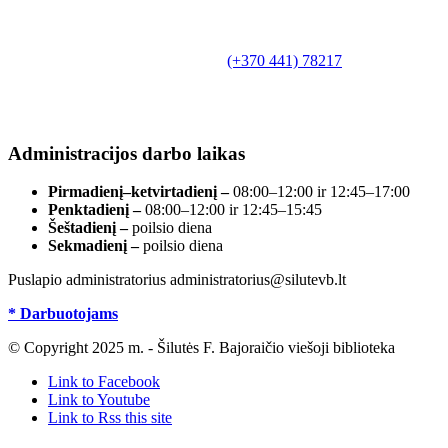
Biudžetinė įstaiga.
Šilutės rajono savivaldybės Fridricho
Bajoraičio viešoji biblioteka
Tilžės g. 10, LT-99172, Šilutė, tel.
(+370 441) 78217
,
el. paštas info@silutevb.lt, www.silutevb.lt
Duomenys kaupiami ir saugomi Juridinių asmenų
registre, įmonės kodas 190700188.
Administracijos darbo laikas
Pirmadienį–ketvirtadienį –
08:00–12:00 ir 12:45–17:00
Penktadienį –
08:00–12:00 ir 12:45–15:45
Šeštadienį –
poilsio diena
Sekmadienį –
poilsio diena
Puslapio administratorius administratorius@silutevb.lt
* Darbuotojams
© Copyright 2025 m. - Šilutės F. Bajoraičio viešoji biblioteka
Link to Facebook
Link to Youtube
Link to Rss this site