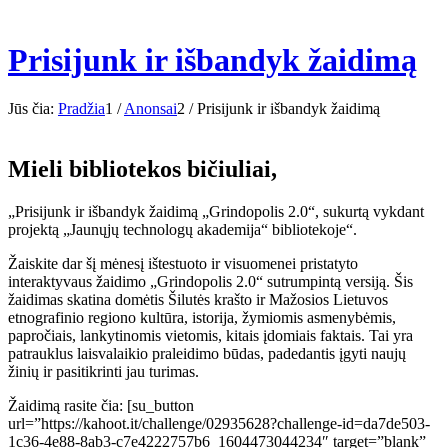
Prisijunk ir išbandyk žaidimą
Jūs čia:
Pradžia
1
/
Anonsai
2
/
Prisijunk ir išbandyk žaidimą
Mieli bibliotekos bičiuliai,
„Prisijunk ir išbandyk žaidimą „Grindopolis 2.0“, sukurtą vykdant
projektą „Jaunųjų technologų akademija“ bibliotekoje“.
Žaiskite dar šį mėnesį ištestuoto ir visuomenei pristatyto
interaktyvaus žaidimo „Grindopolis 2.0“ sutrumpintą versiją. Šis
žaidimas skatina domėtis Šilutės krašto ir Mažosios Lietuvos
etnografinio regiono kultūra, istorija, žymiomis asmenybėmis,
papročiais, lankytinomis vietomis, kitais įdomiais faktais. Tai yra
patrauklus laisvalaikio praleidimo būdas, padedantis įgyti naujų
žinių ir pasitikrinti jau turimas.
Žaidimą rasite čia: [su_button
url=”https://kahoot.it/challenge/02935628?challenge-id=da7de503-
1c36-4e88-8ab3-c7e4222757b6_1604473044234″ target=”blank”