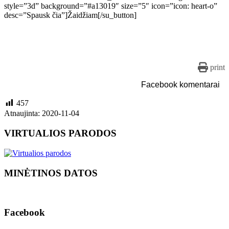
style=”3d” background=”#a13019″ size=”5″ icon=”icon: heart-o”
desc=”Spausk čia”]Žaidžiam[/su_button]
print
Facebook komentarai
457
Atnaujinta: 2020-11-04
VIRTUALIOS PARODOS
MINĖTINOS DATOS
Facebook