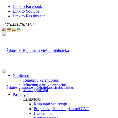
Link to Facebook
Link to Youtube
Link to Rss this site
+370-441-78-216 /
Naujienos
Renginių kalendorius
Minėtinų datų kalendorius
Vaizdų galerija
Paslaugos
Lankytojui
Kaip tapti skaitytoju
Projektas „Tu – daugiau nei CV“
Užsiėmimai