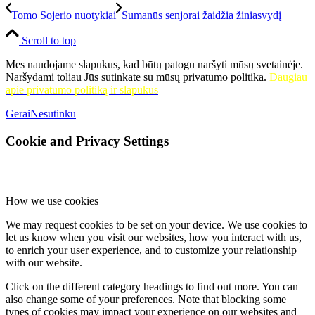
Tomo Sojerio nuotykiai
Sumanūs senjorai žaidžia žiniasvydį
Scroll to top
Mes naudojame slapukus, kad būtų patogu naršyti mūsų svetainėje.
Naršydami toliau Jūs sutinkate su mūsų privatumo politika.
Daugiau
apie privatumo politiką ir slapukus
Gerai
Nesutinku
Cookie and Privacy Settings
How we use cookies
We may request cookies to be set on your device. We use cookies to
let us know when you visit our websites, how you interact with us,
to enrich your user experience, and to customize your relationship
with our website.
Click on the different category headings to find out more. You can
also change some of your preferences. Note that blocking some
types of cookies may impact your experience on our websites and