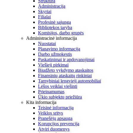
Struktūra
Administracija
Skyriai
Filialai
Profesinė sąjunga
Bibliotekos taryba
Komisijos, darbo grupės
Administracinė informacija
Nuostatai
Planavimo informacija
Darbo užmokestis
Paskatinimai ir apdovanojimai
Viešieji pirkimai
Biudžeto vykdymo ataskaitos
Finansinių ataskaitų rinkiniai
Tarnybiniai lengvieji automobiliai
Lėšos veiklai viešinti
Prieinamumas
Ūkio subjektų priežiūra
Kita informacija
Teisinė informacija
Veiklos sritys
Pranešėjų apsauga
Korupcijos prevencija
Atviri duomenys