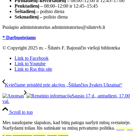
Pirmadienį–ketvirtadienį –
08:00–12:00 ir 12:45–17:00
Penktadienį –
08:00–12:00 ir 12:45–15:45
Šeštadienį –
poilsio diena
Sekmadienį –
poilsio diena
Puslapio administratorius administratorius@silutevb.lt
* Darbuotojams
© Copyright 2025 m. - Šilutės F. Bajoraičio viešoji biblioteka
Link to Facebook
Link to Youtube
Link to Rss this site
Kviečiame prisidėti prie akcijos „Šildančios žvakės Ukrainai“
Sausio 17 d., antradienį, 17.00
val.
Scroll to top
Mes naudojame slapukus, kad būtų patogu naršyti mūsų svetainėje.
Naršydami toliau Jūs sutinkate su mūsų privatumo politika.
Daugiau
apie privatumo politiką ir slapukus