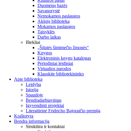
Kultūros pasas
Duomenų bazės
Savanorystė
Nemokamos paslaugos
Aklųjų biblioteka
Mokamos paslaugos
Taisyklės
Darbo laikas
Ištekliai
„Šilutės šimtmečio žmonės“
Knygos
Elektroninis knygų katalogas
Periodiniai leidiniai
Virtualios parodos
Klauskite bibliotekininko
Apie biblioteką
Leidyba
Istorija
Spaudoje
Bendradarbiavimas
Įgyvendinti projektai
Literatūrinė Fridricho Bajoraičio premija
Kraštotyra
Bendra informacija
Struktūra ir kontaktai