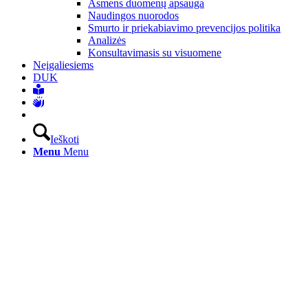
Asmens duomenų apsauga
Naudingos nuorodos
Smurto ir priekabiavimo prevencijos politika
Analizės
Konsultavimasis su visuomene
Neįgaliesiems
DUK
Ieškoti
Menu
Menu