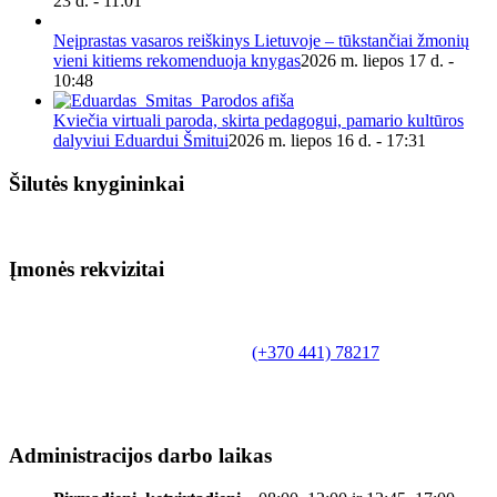
23 d. - 11:01
Neįprastas vasaros reiškinys Lietuvoje – tūkstančiai žmonių
vieni kitiems rekomenduoja knygas
2026 m. liepos 17 d. -
10:48
Kviečia virtuali paroda, skirta pedagogui, pamario kultūros
dalyviui Eduardui Šmitui
2026 m. liepos 16 d. - 17:31
Šilutės knygininkai
Įmonės rekvizitai
Biudžetinė įstaiga.
Šilutės rajono savivaldybės Fridricho
Bajoraičio viešoji biblioteka
Tilžės g. 10, LT-99172, Šilutė, tel.
(+370 441) 78217
,
el. paštas info@silutevb.lt, www.silutevb.lt
Duomenys kaupiami ir saugomi Juridinių asmenų
registre, įmonės kodas 190700188.
Administracijos darbo laikas