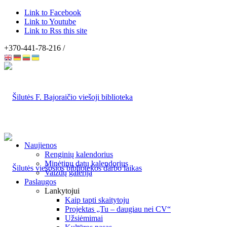
Link to Facebook
Link to Youtube
Link to Rss this site
+370-441-78-216 /
Naujienos
Renginių kalendorius
Minėtinų datų kalendorius
Vaizdų galerija
Paslaugos
Lankytojui
Kaip tapti skaitytoju
Projektas „Tu – daugiau nei CV“
Užsiėmimai