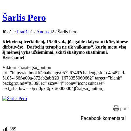
Šarlis Pero
Jūs čia:
Pradžia
1
/
Anonsai
2
/
Šarlis Pero
Kiekvieną trečiadienį, 15.00 val., jūs galite dalyvauti kūrybinėse
dirbtuvėse „Darbelių terapija ne tik vaikams“, kurių metu visą
šį mėnesį vyks užsiėmimai, skirti skaitymo skatinimui.
Kviečiame!
Viktoriną rasite [su_button
url=”https://kahoot.it/challenge/05726746?challenge-id=c4e487ad-
5105-466f-a00a-872ab2abff23_1673355060662″ target=”blank”
background=”#3398ec” size=”4″ icon=”icon: suitcase”
text_shadow=”0px 0px 0px #000000″]Čia[/su_button]
print
Facebook komentarai
359