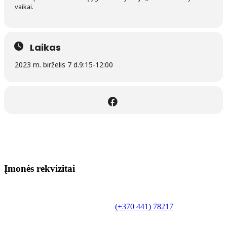
vaikai.
Laikas
2023 m. birželis 7 d.
9:15
-
12:00
Įmonės rekvizitai
Biudžetinė įstaiga.
Šilutės rajono savivaldybės Fridricho
Bajoraičio viešoji biblioteka
Tilžės g. 10, LT-99172, Šilutė, tel.
(+370 441) 78217
,
el. paštas info@silutevb.lt, www.silutevb.lt
Duomenys kaupiami ir saugomi Juridinių asmenų