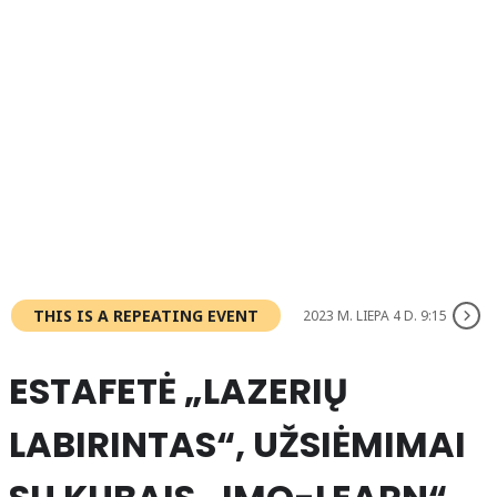
THIS IS A REPEATING EVENT
2023 M. LIEPA 4 D. 9:15
ESTAFETĖ „LAZERIŲ
LABIRINTAS“, UŽSIĖMIMAI