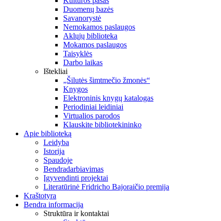
Kultūros pasas
Duomenų bazės
Savanorystė
Nemokamos paslaugos
Aklųjų biblioteka
Mokamos paslaugos
Taisyklės
Darbo laikas
Ištekliai
„Šilutės šimtmečio žmonės“
Knygos
Elektroninis knygų katalogas
Periodiniai leidiniai
Virtualios parodos
Klauskite bibliotekininko
Apie biblioteką
Leidyba
Istorija
Spaudoje
Bendradarbiavimas
Įgyvendinti projektai
Literatūrinė Fridricho Bajoraičio premija
Kraštotyra
Bendra informacija
Struktūra ir kontaktai