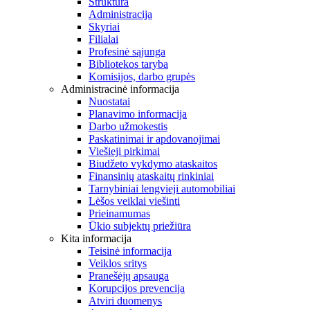
Struktūra
Administracija
Skyriai
Filialai
Profesinė sąjunga
Bibliotekos taryba
Komisijos, darbo grupės
Administracinė informacija
Nuostatai
Planavimo informacija
Darbo užmokestis
Paskatinimai ir apdovanojimai
Viešieji pirkimai
Biudžeto vykdymo ataskaitos
Finansinių ataskaitų rinkiniai
Tarnybiniai lengvieji automobiliai
Lėšos veiklai viešinti
Prieinamumas
Ūkio subjektų priežiūra
Kita informacija
Teisinė informacija
Veiklos sritys
Pranešėjų apsauga
Korupcijos prevencija
Atviri duomenys