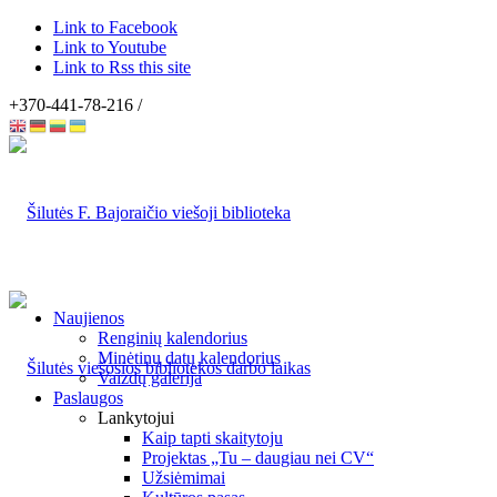
Link to Facebook
Link to Youtube
Link to Rss this site
+370-441-78-216 /
Naujienos
Renginių kalendorius
Minėtinų datų kalendorius
Vaizdų galerija
Paslaugos
Lankytojui
Kaip tapti skaitytoju
Projektas „Tu – daugiau nei CV“
Užsiėmimai