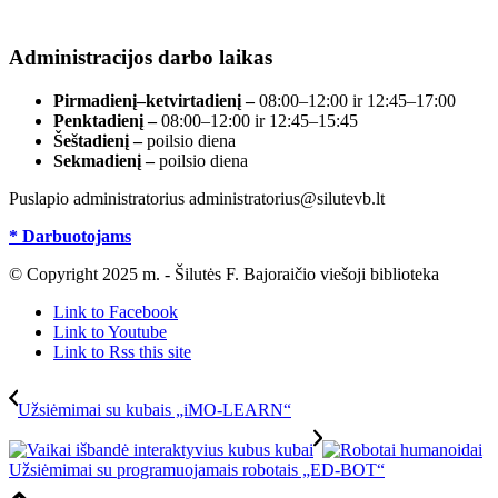
registre, įmonės kodas 190700188.
Administracijos darbo laikas
Pirmadienį–ketvirtadienį –
08:00–12:00 ir 12:45–17:00
Penktadienį –
08:00–12:00 ir 12:45–15:45
Šeštadienį –
poilsio diena
Sekmadienį –
poilsio diena
Puslapio administratorius administratorius@silutevb.lt
* Darbuotojams
© Copyright 2025 m. - Šilutės F. Bajoraičio viešoji biblioteka
Link to Facebook
Link to Youtube
Link to Rss this site
Užsiėmimai su kubais „iMO-LEARN“
Užsiėmimai su programuojamais robotais „ED-BOT“