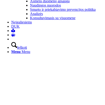
Asmens duomenų apsauga
Naudingos nuorodos
Smurto ir priekabiavimo prevencijos politika
Analizės
Konsultavimasis su visuomene
Neįgaliesiems
DUK
Ieškoti
Menu
Menu