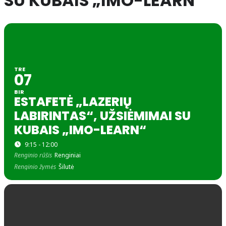
SU KUBAIS „IMO-LEARN“
TRE
07
BIR
ESTAFETĖ „LAZERIŲ
LABIRINTAS“, UŽSIĖMIMAI SU
KUBAIS „IMO-LEARN“
9:15 - 12:00
Renginio rūšis
Renginiai
Renginio žymės
Šilutė