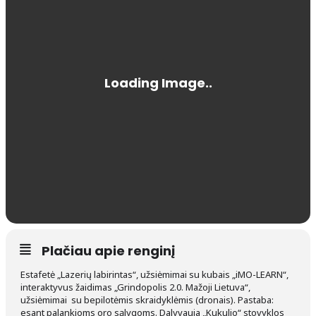
Plačiau apie renginį
Estafetė „Lazerių labirintas“, užsiėmimai su kubais „iMO-LEARN“,
interaktyvus žaidimas „Grindopolis 2.0. Mažoji Lietuva“,
užsiėmimai su bepilotėmis skraidyklėmis (dronais). Pastaba:
esant palankioms oro sąlygoms. Dalyvauja „Kukulio“ stovyklos