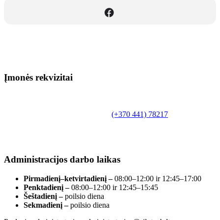
Įmonės rekvizitai
Biudžetinė įstaiga.
Šilutės rajono savivaldybės Fridricho
Bajoraičio viešoji biblioteka
Tilžės g. 10, LT-99172, Šilutė, tel.
(+370 441) 78217
,
el. paštas info@silutevb.lt, www.silutevb.lt
Duomenys kaupiami ir saugomi Juridinių asmenų
registre, įmonės kodas 190700188.
Administracijos darbo laikas
Pirmadienį–ketvirtadienį –
08:00–12:00 ir 12:45–17:00
Penktadienį –
08:00–12:00 ir 12:45–15:45
Šeštadienį –
poilsio diena
Sekmadienį –
poilsio diena