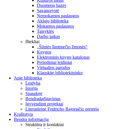
Kultūros pasas
Duomenų bazės
Savanorystė
Nemokamos paslaugos
Aklųjų biblioteka
Mokamos paslaugos
Taisyklės
Darbo laikas
Ištekliai
„Šilutės šimtmečio žmonės“
Knygos
Elektroninis knygų katalogas
Periodiniai leidiniai
Virtualios parodos
Klauskite bibliotekininko
Apie biblioteką
Leidyba
Istorija
Spaudoje
Bendradarbiavimas
Įgyvendinti projektai
Literatūrinė Fridricho Bajoraičio premija
Kraštotyra
Bendra informacija
Struktūra ir kontaktai