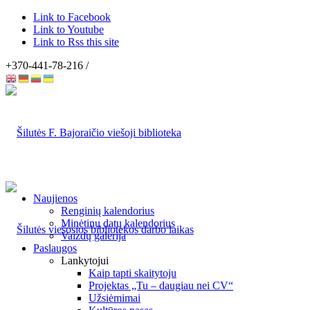
Link to Facebook
Link to Youtube
Link to Rss this site
+370-441-78-216 /
Naujienos
Renginių kalendorius
Minėtinų datų kalendorius
Vaizdų galerija
Paslaugos
Lankytojui
Kaip tapti skaitytoju
Projektas „Tu – daugiau nei CV“
Užsiėmimai