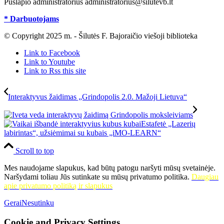
Puslapio administratorius administratorius@silutevb.lt
* Darbuotojams
© Copyright 2025 m. - Šilutės F. Bajoraičio viešoji biblioteka
Link to Facebook
Link to Youtube
Link to Rss this site
Interaktyvus žaidimas „Grindopolis 2.0. Mažoji Lietuva“
Estafetė „Lazerių
labirintas“, užsiėmimai su kubais „iMO-LEARN“
Scroll to top
Mes naudojame slapukus, kad būtų patogu naršyti mūsų svetainėje.
Naršydami toliau Jūs sutinkate su mūsų privatumo politika.
Daugiau
apie privatumo politiką ir slapukus
Gerai
Nesutinku
Cookie and Privacy Settings