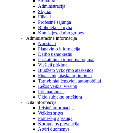
Struktūra
Administracija
Skyriai
Filialai
Profesinė sąjunga
Bibliotekos taryba
Komisijos, darbo grupės
Administracinė informacija
Nuostatai
Planavimo informacija
Darbo užmokestis
Paskatinimai ir apdovanojimai
Viešieji pirkimai
Biudžeto vykdymo ataskaitos
Finansinių ataskaitų rinkiniai
Tarnybiniai lengvieji automobiliai
Lėšos veiklai viešinti
Prieinamumas
Ūkio subjektų priežiūra
Kita informacija
Teisinė informacija
Veiklos sritys
Pranešėjų apsauga
Korupcijos prevencija
Atviri duomenys