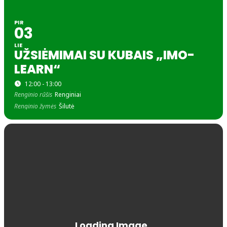
PIR
03
LIE
UŽSIĖMIMAI SU KUBAIS „IMO-
LEARN“
12:00 - 13:00
Renginio rūšis
Renginiai
Renginio žymės
Šilutė