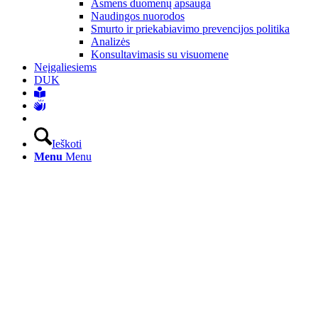
Asmens duomenų apsauga
Naudingos nuorodos
Smurto ir priekabiavimo prevencijos politika
Analizės
Konsultavimasis su visuomene
Neįgaliesiems
DUK
Ieškoti
Menu
Menu