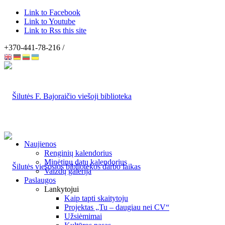
Link to Facebook
Link to Youtube
Link to Rss this site
+370-441-78-216 /
Naujienos
Renginių kalendorius
Minėtinų datų kalendorius
Vaizdų galerija
Paslaugos
Lankytojui
Kaip tapti skaitytoju
Projektas „Tu – daugiau nei CV“
Užsiėmimai