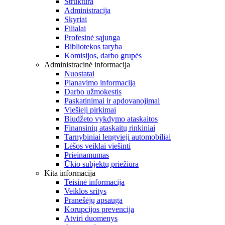
Struktūra
Administracija
Skyriai
Filialai
Profesinė sąjunga
Bibliotekos taryba
Komisijos, darbo grupės
Administracinė informacija
Nuostatai
Planavimo informacija
Darbo užmokestis
Paskatinimai ir apdovanojimai
Viešieji pirkimai
Biudžeto vykdymo ataskaitos
Finansinių ataskaitų rinkiniai
Tarnybiniai lengvieji automobiliai
Lėšos veiklai viešinti
Prieinamumas
Ūkio subjektų priežiūra
Kita informacija
Teisinė informacija
Veiklos sritys
Pranešėjų apsauga
Korupcijos prevencija
Atviri duomenys