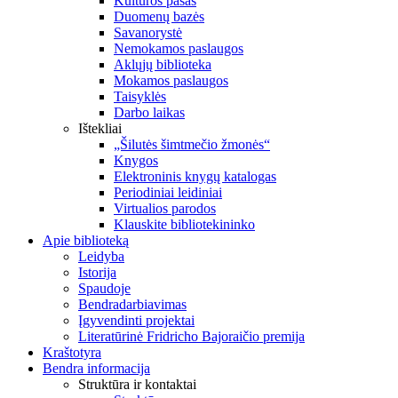
Kultūros pasas
Duomenų bazės
Savanorystė
Nemokamos paslaugos
Aklųjų biblioteka
Mokamos paslaugos
Taisyklės
Darbo laikas
Ištekliai
„Šilutės šimtmečio žmonės“
Knygos
Elektroninis knygų katalogas
Periodiniai leidiniai
Virtualios parodos
Klauskite bibliotekininko
Apie biblioteką
Leidyba
Istorija
Spaudoje
Bendradarbiavimas
Įgyvendinti projektai
Literatūrinė Fridricho Bajoraičio premija
Kraštotyra
Bendra informacija
Struktūra ir kontaktai