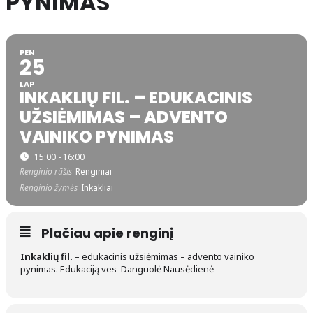
PYNIMAS
PEN
25
LAP
INKAKLIŲ FIL. – EDUKACINIS
UŽSIĖMIMAS – ADVENTO
VAINIKO PYNIMAS
15:00 - 16:00
Renginio rūšis
Renginiai
Renginio žymės
Inkakliai
Plačiau apie renginį
Inkaklių fil.
– edukacinis užsiėmimas – advento vainiko
pynimas. Edukaciją ves Danguolė Nausėdienė