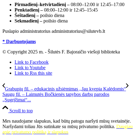
Pirmadienį–ketvirtadienį –
08:00–12:00 ir 12:45–17:00
Penktadienį –
08:00–12:00 ir 12:45–15:45
Šeštadienį –
poilsio diena
Sekmadienį –
poilsio diena
Puslapio administratorius administratorius@silutevb.lt
* Darbuotojams
© Copyright 2025 m. - Šilutės F. Bajoraičio viešoji biblioteka
Link to Facebook
Link to Youtube
Link to Rss this site
Grabupių fil. – edukacinis užsiėmimas ,,Jau kvepia Kalėdomis“
Saugų fil. – Laimutės Bočkienės tapybos darbų parodos
„Sugrįžimai“...
Scroll to top
Mes naudojame slapukus, kad būtų patogu naršyti mūsų svetainėje.
Naršydami toliau Jūs sutinkate su mūsų privatumo politika.
Daugiau
apie privatumo politiką ir slapukus