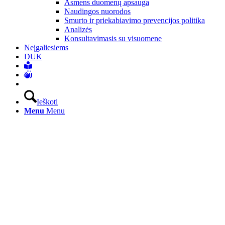
Asmens duomenų apsauga
Naudingos nuorodos
Smurto ir priekabiavimo prevencijos politika
Analizės
Konsultavimasis su visuomene
Neįgaliesiems
DUK
Ieškoti
Menu
Menu