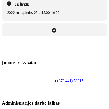
Laikas
2022 m. lapkritis 25 d.
15:00
-
16:00
Įmonės rekvizitai
Biudžetinė įstaiga.
Šilutės rajono savivaldybės Fridricho
Bajoraičio viešoji biblioteka
Tilžės g. 10, LT-99172, Šilutė, tel.
(+370 441) 78217
,
el. paštas info@silutevb.lt, www.silutevb.lt
Duomenys kaupiami ir saugomi Juridinių asmenų
registre, įmonės kodas 190700188.
Administracijos darbo laikas