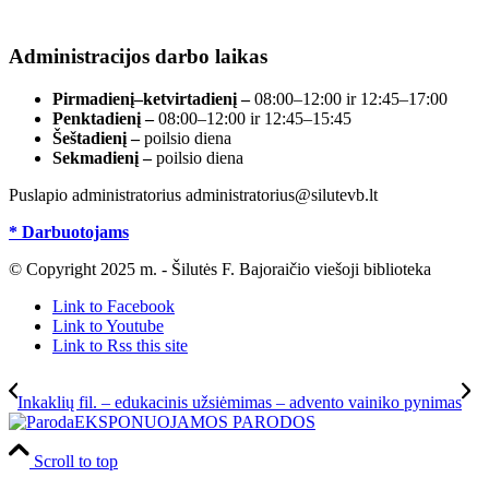
registre, įmonės kodas 190700188.
Administracijos darbo laikas
Pirmadienį–ketvirtadienį –
08:00–12:00 ir 12:45–17:00
Penktadienį –
08:00–12:00 ir 12:45–15:45
Šeštadienį –
poilsio diena
Sekmadienį –
poilsio diena
Puslapio administratorius administratorius@silutevb.lt
* Darbuotojams
© Copyright 2025 m. - Šilutės F. Bajoraičio viešoji biblioteka
Link to Facebook
Link to Youtube
Link to Rss this site
Inkaklių fil. – edukacinis užsiėmimas – advento vainiko pynimas
EKSPONUOJAMOS PARODOS
Scroll to top