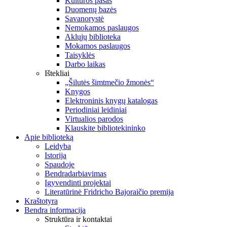
Kultūros pasas
Duomenų bazės
Savanorystė
Nemokamos paslaugos
Aklųjų biblioteka
Mokamos paslaugos
Taisyklės
Darbo laikas
Ištekliai
„Šilutės šimtmečio žmonės“
Knygos
Elektroninis knygų katalogas
Periodiniai leidiniai
Virtualios parodos
Klauskite bibliotekininko
Apie biblioteką
Leidyba
Istorija
Spaudoje
Bendradarbiavimas
Įgyvendinti projektai
Literatūrinė Fridricho Bajoraičio premija
Kraštotyra
Bendra informacija
Struktūra ir kontaktai