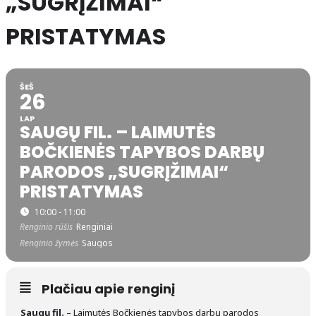
„SUGRĮŽIMAI“
PRISTATYMAS
ŠEŠ
26
LAP
SAUGŲ FIL. – LAIMUTĖS
BOČKIENĖS TAPYBOS DARBŲ
PARODOS „SUGRĮŽIMAI“
PRISTATYMAS
10:00 - 11:00
Renginio rūšis
Renginiai
Renginio žymės
Saugos
Plačiau apie renginį
Saugų fil.
– Laimutės Bočkienės tapybos darbų parodos