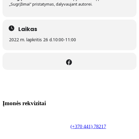
„Sugrįžimai“ pristatymas, dalyvaujant autorei.
Laikas
2022 m. lapkritis 26 d.
10:00
-
11:00
Įmonės rekvizitai
Biudžetinė įstaiga.
Šilutės rajono savivaldybės Fridricho
Bajoraičio viešoji biblioteka
Tilžės g. 10, LT-99172, Šilutė, tel.
(+370 441) 78217
,
el. paštas info@silutevb.lt, www.silutevb.lt
Duomenys kaupiami ir saugomi Juridinių asmenų