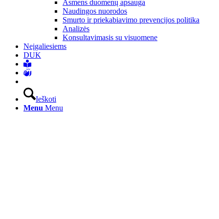
Asmens duomenų apsauga
Naudingos nuorodos
Smurto ir priekabiavimo prevencijos politika
Analizės
Konsultavimasis su visuomene
Neįgaliesiems
DUK
Ieškoti
Menu
Menu