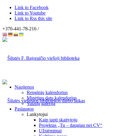
Link to Facebook
Link to Youtube
Link to Rss this site
+370-441-78-216 /
Naujienos
Renginių kalendorius
Minėtinų datų kalendorius
Vaizdų galerija
Paslaugos
Lankytojui
Kaip tapti skaitytoju
Projektas „Tu – daugiau nei CV“
Užsiėmimai