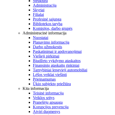
Struktūra
Administracija
Skyriai
Filialai
Profesinė sąjunga
Bibliotekos taryba
Komisijos, darbo grupės
Administracinė informacija
Nuostatai
Planavimo informacija
Darbo užmokestis
Paskatinimai ir apdovanojimai
Viešieji pirkimai
Biudžeto vykdymo ataskaitos
Finansinių ataskaitų rinkiniai
Tarnybiniai lengvieji automobiliai
Lėšos veiklai viešinti
Prieinamumas
Ūkio subjektų priežiūra
Kita informacija
Teisinė informacija
Veiklos sritys
Pranešėjų apsauga
Korupcijos prevencija
Atviri duomenys