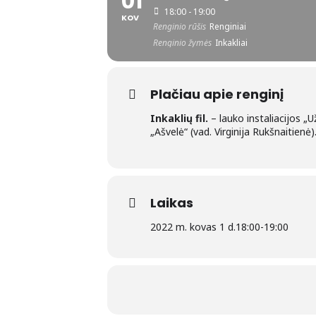
01
18:00 - 19:00
KOV
Renginio rūšis
Renginiai
Renginio žymės
Inkakliai
Plačiau apie renginį
Inkaklių fil.
– lauko instaliacijos „
„Ašvelė“ (vad. Virginija Rukšnaitienė
Laikas
2022 m. kovas 1 d.
18:00
-
19:00