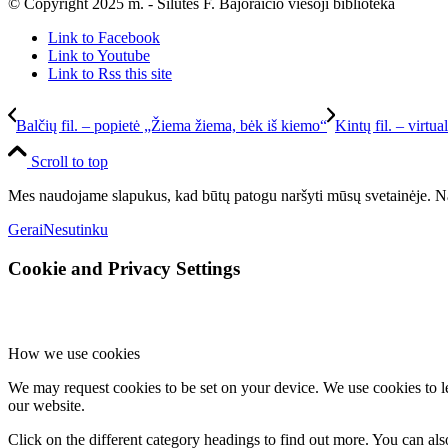
© Copyright 2025 m. - Šilutės F. Bajoraičio viešoji biblioteka
Link to Facebook
Link to Youtube
Link to Rss this site
Balčių fil. – popietė „Žiema žiema, bėk iš kiemo“
Kintų fil. – virtua
Scroll to top
Mes naudojame slapukus, kad būtų patogu naršyti mūsų svetainėje. Na
Gerai
Nesutinku
Cookie and Privacy Settings
How we use cookies
We may request cookies to be set on your device. We use cookies to le
our website.
Click on the different category headings to find out more. You can a