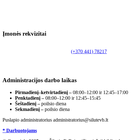
Įmonės rekvizitai
Biudžetinė įstaiga.
Šilutės rajono savivaldybės Fridricho Bajoraičio
Tilžės g. 10, LT-99172, Šilutė, tel.
(+370 441) 78217
,
el. paštas info@silutevb.lt, www.silutevb.lt
Duomenys kaupiami ir saugomi Juridinių asmenų
registre, įmonės kodas 190700188.
Administracijos darbo laikas
Pirmadienį–ketvirtadienį –
08:00–12:00 ir 12:45–17:00
Penktadienį –
08:00–12:00 ir 12:45–15:45
Šeštadienį –
poilsio diena
Sekmadienį –
poilsio diena
Puslapio administratorius administratorius@silutevb.lt
* Darbuotojams