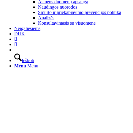
Asmens duomenų apsauga
Naudingos nuorodos
Smurto ir priekabiavimo prevencijos politika
Analizės
Konsultavimasis su visuomene
Neįgaliesiems
DUK
Ieškoti
Menu
Menu