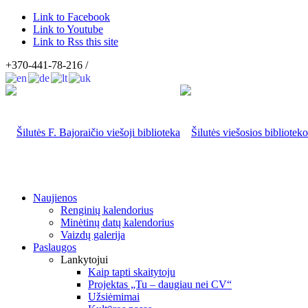
Link to Facebook
Link to Youtube
Link to Rss this site
+370-441-78-216 /
Naujienos
Renginių kalendorius
Minėtinų datų kalendorius
Vaizdų galerija
Paslaugos
Lankytojui
Kaip tapti skaitytoju
Projektas „Tu – daugiau nei CV“
Užsiėmimai