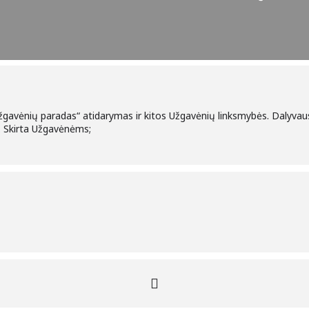
Užgavėnių paradas“ atidarymas ir kitos Užgavėnių linksmybės. Dalyvau
). Skirta Užgavėnėms;