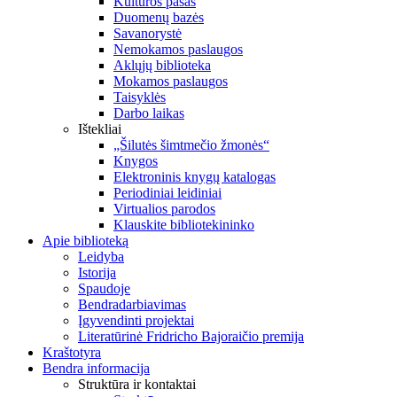
Kultūros pasas
Duomenų bazės
Savanorystė
Nemokamos paslaugos
Aklųjų biblioteka
Mokamos paslaugos
Taisyklės
Darbo laikas
Ištekliai
„Šilutės šimtmečio žmonės“
Knygos
Elektroninis knygų katalogas
Periodiniai leidiniai
Virtualios parodos
Klauskite bibliotekininko
Apie biblioteką
Leidyba
Istorija
Spaudoje
Bendradarbiavimas
Įgyvendinti projektai
Literatūrinė Fridricho Bajoraičio premija
Kraštotyra
Bendra informacija
Struktūra ir kontaktai