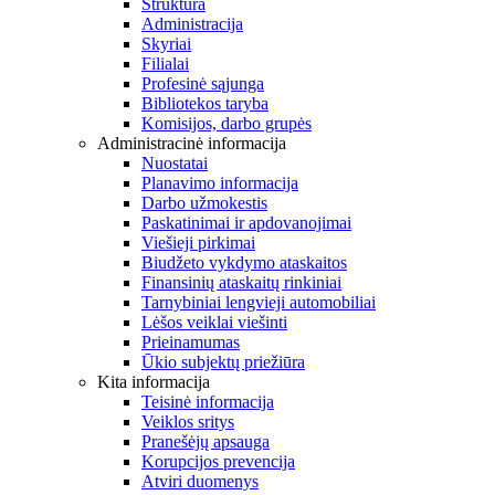
Struktūra
Administracija
Skyriai
Filialai
Profesinė sąjunga
Bibliotekos taryba
Komisijos, darbo grupės
Administracinė informacija
Nuostatai
Planavimo informacija
Darbo užmokestis
Paskatinimai ir apdovanojimai
Viešieji pirkimai
Biudžeto vykdymo ataskaitos
Finansinių ataskaitų rinkiniai
Tarnybiniai lengvieji automobiliai
Lėšos veiklai viešinti
Prieinamumas
Ūkio subjektų priežiūra
Kita informacija
Teisinė informacija
Veiklos sritys
Pranešėjų apsauga
Korupcijos prevencija
Atviri duomenys