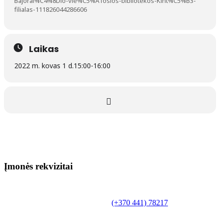
Bajorai%C4%8Dio-vie%C5%A1osios-bibliotekos-Kint%C5%B3-
filialas-111826044286606
Laikas
2022 m. kovas 1 d.
15:00
-
16:00
Įmonės rekvizitai
Biudžetinė įstaiga.
Šilutės rajono savivaldybės Fridricho
Bajoraičio viešoji biblioteka
Tilžės g. 10, LT-99172, Šilutė, tel.
(+370 441) 78217
,
el. paštas info@silutevb.lt, www.silutevb.lt