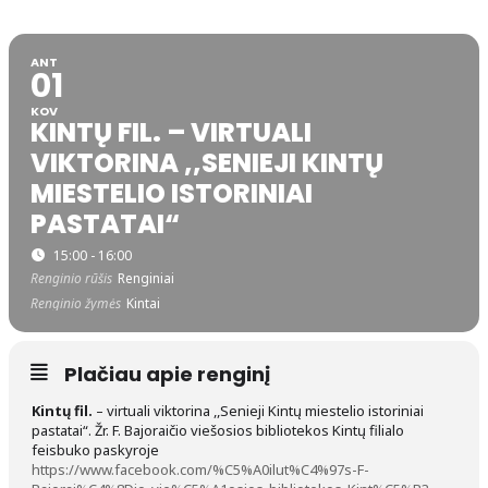
ANT
01
KOV
KINTŲ FIL. – VIRTUALI
VIKTORINA ,,SENIEJI KINTŲ
MIESTELIO ISTORINIAI
PASTATAI“
15:00 - 16:00
Renginio rūšis
Renginiai
Renginio žymės
Kintai
Plačiau apie renginį
Kintų fil.
– virtuali viktorina ,,Senieji Kintų miestelio istoriniai
pastatai“. Žr. F. Bajoraičio viešosios bibliotekos Kintų filialo
feisbuko paskyroje
https://www.facebook.com/%C5%A0ilut%C4%97s-F-