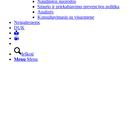
Naudingos nuorodos
Smurto ir priekabiavimo prevencijos politika
Analizės
Konsultavimasis su visuomene
Neįgaliesiems
DUK
Ieškoti
Menu
Menu