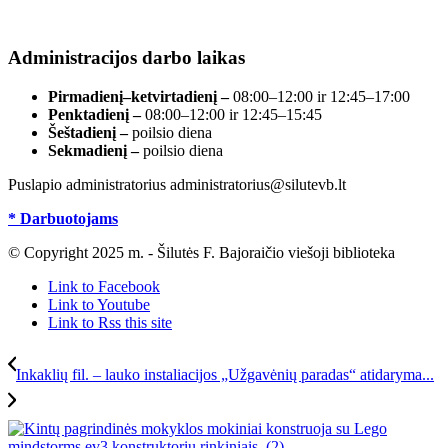
Duomenys kaupiami ir saugomi Juridinių asmenų
registre, įmonės kodas 190700188.
Administracijos darbo laikas
Pirmadienį–ketvirtadienį –
08:00–12:00 ir 12:45–17:00
Penktadienį –
08:00–12:00 ir 12:45–15:45
Šeštadienį –
poilsio diena
Sekmadienį –
poilsio diena
Puslapio administratorius administratorius@silutevb.lt
* Darbuotojams
© Copyright 2025 m. - Šilutės F. Bajoraičio viešoji biblioteka
Link to Facebook
Link to Youtube
Link to Rss this site
Inkaklių fil. – lauko instaliacijos „Užgavėnių paradas“ atidaryma...