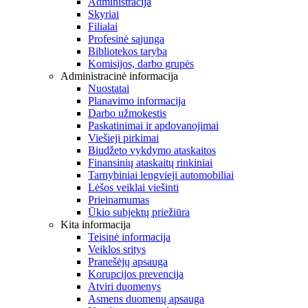
Administracija
Skyriai
Filialai
Profesinė sąjunga
Bibliotekos taryba
Komisijos, darbo grupės
Administracinė informacija
Nuostatai
Planavimo informacija
Darbo užmokestis
Paskatinimai ir apdovanojimai
Viešieji pirkimai
Biudžeto vykdymo ataskaitos
Finansinių ataskaitų rinkiniai
Tarnybiniai lengvieji automobiliai
Lėšos veiklai viešinti
Prieinamumas
Ūkio subjektų priežiūra
Kita informacija
Teisinė informacija
Veiklos sritys
Pranešėjų apsauga
Korupcijos prevencija
Atviri duomenys
Asmens duomenų apsauga