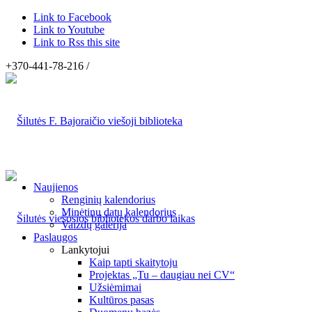
Link to Facebook
Link to Youtube
Link to Rss this site
+370-441-78-216 /
Naujienos
Renginių kalendorius
Minėtinų datų kalendorius
Vaizdų galerija
Paslaugos
Lankytojui
Kaip tapti skaitytoju
Projektas „Tu – daugiau nei CV“
Užsiėmimai
Kultūros pasas