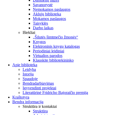
Duomenų bazės
Savanorystė
Nemokamos paslaugos
Aklųjų biblioteka
Mokamos paslaugos
Taisyklės
Darbo laikas
Ištekliai
„Šilutės šimtmečio žmonės“
Knygos
Elektroninis knygų katalogas
Periodiniai leidiniai
Virtualios parodos
Klauskite bibliotekininko
Apie biblioteką
Leidyba
Istorija
Spaudoje
Bendradarbiavimas
Įgyvendinti projektai
Literatūrinė Fridricho Bajoraičio premija
Kraštotyra
Bendra informacija
Struktūra ir kontaktai
Struktūra