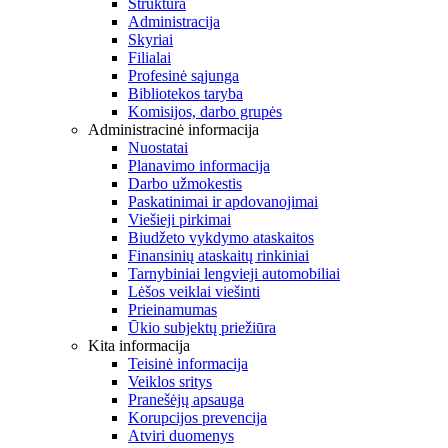
Struktūra
Administracija
Skyriai
Filialai
Profesinė sąjunga
Bibliotekos taryba
Komisijos, darbo grupės
Administracinė informacija
Nuostatai
Planavimo informacija
Darbo užmokestis
Paskatinimai ir apdovanojimai
Viešieji pirkimai
Biudžeto vykdymo ataskaitos
Finansinių ataskaitų rinkiniai
Tarnybiniai lengvieji automobiliai
Lėšos veiklai viešinti
Prieinamumas
Ūkio subjektų priežiūra
Kita informacija
Teisinė informacija
Veiklos sritys
Pranešėjų apsauga
Korupcijos prevencija
Atviri duomenys