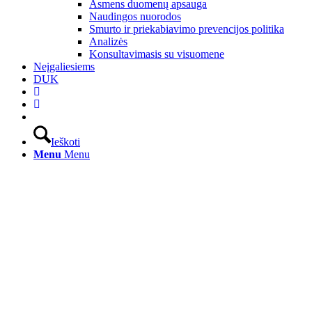
Asmens duomenų apsauga
Naudingos nuorodos
Smurto ir priekabiavimo prevencijos politika
Analizės
Konsultavimasis su visuomene
Neįgaliesiems
DUK
Ieškoti
Menu
Menu