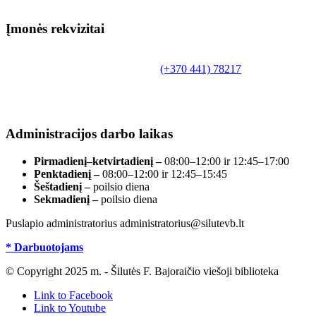
Įmonės rekvizitai
Biudžetinė įstaiga.
Šilutės rajono savivaldybės Fridricho Bajoraičio
Tilžės g. 10, LT-99172, Šilutė, tel.
(+370 441) 78217
,
el. paštas info@silutevb.lt, www.silutevb.lt
Duomenys kaupiami ir saugomi Juridinių asmenų
registre, įmonės kodas 190700188.
Administracijos darbo laikas
Pirmadienį–ketvirtadienį –
08:00–12:00 ir 12:45–17:00
Penktadienį –
08:00–12:00 ir 12:45–15:45
Šeštadienį –
poilsio diena
Sekmadienį –
poilsio diena
Puslapio administratorius administratorius@silutevb.lt
* Darbuotojams
© Copyright 2025 m. - Šilutės F. Bajoraičio viešoji biblioteka
Link to Facebook
Link to Youtube