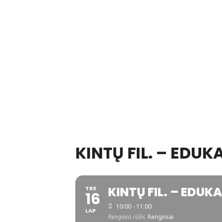
KINTŲ FIL. – EDU
KINTŲ FIL. – EDUK
TRE
16
10:00 - 11:00
LAP
Renginio rūšis
Renginiai