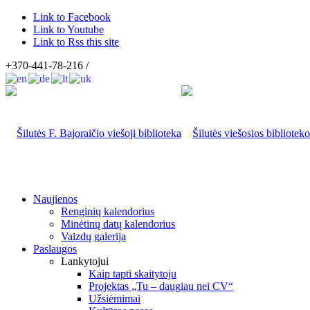
Link to Facebook
Link to Youtube
Link to Rss this site
+370-441-78-216 /
Naujienos
Renginių kalendorius
Minėtinų datų kalendorius
Vaizdų galerija
Paslaugos
Lankytojui
Kaip tapti skaitytoju
Projektas „Tu – daugiau nei CV“
Užsiėmimai