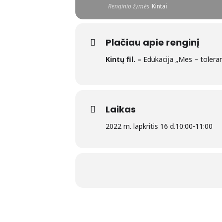
Renginio žymės
Kintai
Plačiau apie renginį
Kintų fil. –
Edukacija „Mes – tolerant
Laikas
2022 m. lapkritis 16 d.
10:00
-
11:00