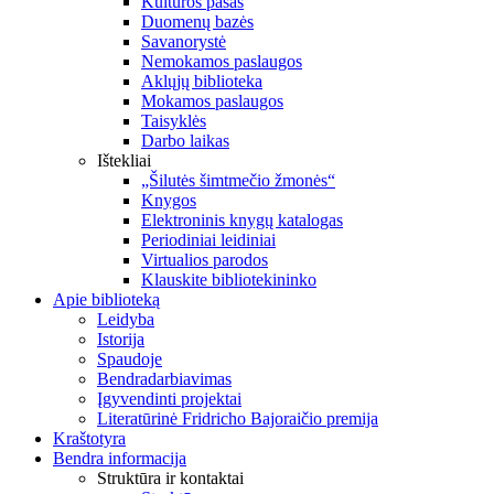
Kultūros pasas
Duomenų bazės
Savanorystė
Nemokamos paslaugos
Aklųjų biblioteka
Mokamos paslaugos
Taisyklės
Darbo laikas
Ištekliai
„Šilutės šimtmečio žmonės“
Knygos
Elektroninis knygų katalogas
Periodiniai leidiniai
Virtualios parodos
Klauskite bibliotekininko
Apie biblioteką
Leidyba
Istorija
Spaudoje
Bendradarbiavimas
Įgyvendinti projektai
Literatūrinė Fridricho Bajoraičio premija
Kraštotyra
Bendra informacija
Struktūra ir kontaktai