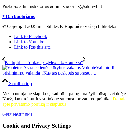
Puslapio administratorius administratorius@silutevb.lt
* Darbuotojams
© Copyright 2025 m. - Šilutės F. Bajoraičio viešoji biblioteka
Link to Facebook
Link to Youtube
Link to Rss this site
Kintų fil. – Edukacija „Mes – tolerantiški“
Vainuto fil. –
prisiminimų valanda „Kas tas paslaptis suprastų…...
Scroll to top
Mes naudojame slapukus, kad būtų patogu naršyti mūsų svetainėje.
Naršydami toliau Jūs sutinkate su mūsų privatumo politika.
Daugiau
apie privatumo politiką ir slapukus
Gerai
Nesutinku
Cookie and Privacy Settings