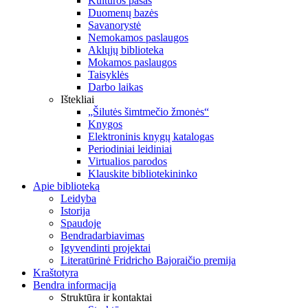
Kultūros pasas
Duomenų bazės
Savanorystė
Nemokamos paslaugos
Aklųjų biblioteka
Mokamos paslaugos
Taisyklės
Darbo laikas
Ištekliai
„Šilutės šimtmečio žmonės“
Knygos
Elektroninis knygų katalogas
Periodiniai leidiniai
Virtualios parodos
Klauskite bibliotekininko
Apie biblioteką
Leidyba
Istorija
Spaudoje
Bendradarbiavimas
Įgyvendinti projektai
Literatūrinė Fridricho Bajoraičio premija
Kraštotyra
Bendra informacija
Struktūra ir kontaktai