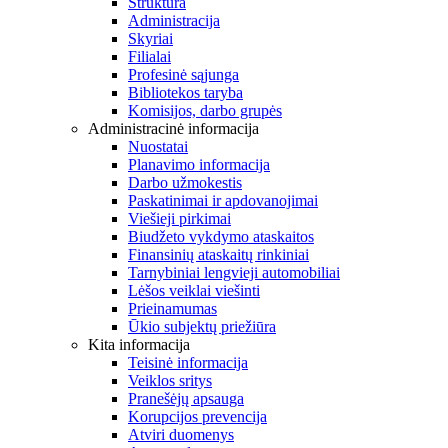
Struktūra
Administracija
Skyriai
Filialai
Profesinė sąjunga
Bibliotekos taryba
Komisijos, darbo grupės
Administracinė informacija
Nuostatai
Planavimo informacija
Darbo užmokestis
Paskatinimai ir apdovanojimai
Viešieji pirkimai
Biudžeto vykdymo ataskaitos
Finansinių ataskaitų rinkiniai
Tarnybiniai lengvieji automobiliai
Lėšos veiklai viešinti
Prieinamumas
Ūkio subjektų priežiūra
Kita informacija
Teisinė informacija
Veiklos sritys
Pranešėjų apsauga
Korupcijos prevencija
Atviri duomenys