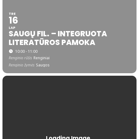
TRE
16
LAP
SAUGŲ FIL. – INTEGRUOTA
LITERATŪROS PAMOKA
10:00 - 11:00
Renginio rūšis
Renginiai
Renginio žymės
Saugos