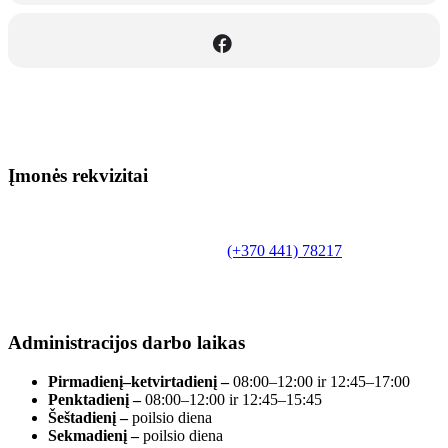
Įmonės rekvizitai
Biudžetinė įstaiga.
Šilutės rajono savivaldybės Fridricho
Bajoraičio viešoji biblioteka
Tilžės g. 10, LT-99172, Šilutė, tel.
(+370 441) 78217
,
el. paštas info@silutevb.lt, www.silutevb.lt
Duomenys kaupiami ir saugomi Juridinių asmenų
registre, įmonės kodas 190700188.
Administracijos darbo laikas
Pirmadienį–ketvirtadienį –
08:00–12:00 ir 12:45–17:00
Penktadienį –
08:00–12:00 ir 12:45–15:45
Šeštadienį –
poilsio diena
Sekmadienį –
poilsio diena