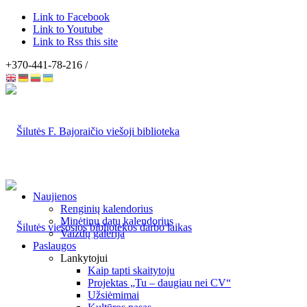
Link to Facebook
Link to Youtube
Link to Rss this site
+370-441-78-216 /
Naujienos
Renginių kalendorius
Minėtinų datų kalendorius
Vaizdų galerija
Paslaugos
Lankytojui
Kaip tapti skaitytoju
Projektas „Tu – daugiau nei CV“
Užsiėmimai