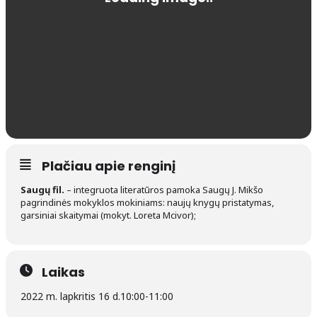
Plačiau apie renginį
Saugų fil.
– integruota literatūros pamoka Saugų J. Mikšo
pagrindinės mokyklos mokiniams: naujų knygų pristatymas,
garsiniai skaitymai (mokyt. Loreta Mcivor);
Laikas
2022 m. lapkritis 16 d.
10:00
-
11:00