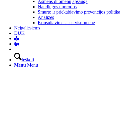
Asmens duomenų apsauga
Naudingos nuorodos
Smurto ir priekabiavimo prevencijos politika
Analizės
Konsultavimasis su visuomene
Neįgaliesiems
DUK
Ieškoti
Menu
Menu