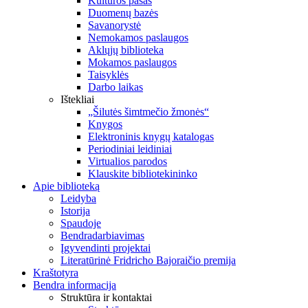
Kultūros pasas
Duomenų bazės
Savanorystė
Nemokamos paslaugos
Aklųjų biblioteka
Mokamos paslaugos
Taisyklės
Darbo laikas
Ištekliai
„Šilutės šimtmečio žmonės“
Knygos
Elektroninis knygų katalogas
Periodiniai leidiniai
Virtualios parodos
Klauskite bibliotekininko
Apie biblioteką
Leidyba
Istorija
Spaudoje
Bendradarbiavimas
Įgyvendinti projektai
Literatūrinė Fridricho Bajoraičio premija
Kraštotyra
Bendra informacija
Struktūra ir kontaktai