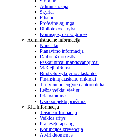
Struktūra
Administracija
Skyriai
Filialai
Profesinė sąjunga
Bibliotekos taryba
Komisijos, darbo grupės
Administracinė informacija
Nuostatai
Planavimo informacija
Darbo užmokestis
Paskatinimai ir apdovanojimai
Viešieji pirkimai
Biudžeto vykdymo ataskaitos
Finansinių ataskaitų rinkiniai
Tarnybiniai lengvieji automobiliai
Lėšos veiklai viešinti
Prieinamumas
Ūkio subjektų priežiūra
Kita informacija
Teisinė informacija
Veiklos sritys
Pranešėjų apsauga
Korupcijos prevencija
Atviri duomenys