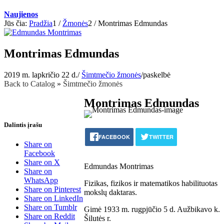
Naujienos
Jūs čia:
Pradžia
1
/
Žmonės
2
/
Montrimas Edmundas
Montrimas Edmundas
2019 m. lapkričio 22 d.
/
Šimtmečio žmonės
/
paskelbė
Back to Catalog
Šimtmečio žmonės
Montrimas Edmundas
Dalintis įrašu
FACEBOOK
TWITTER
Share on
Facebook
Share on X
Edmundas Montrimas
Share on
WhatsApp
Fizikas, fizikos ir matematikos habilituotas
Share on Pinterest
mokslų daktaras.
Share on LinkedIn
Share on Tumblr
Gimė 1933 m. rugpjūčio 5 d. Aužbikavo k.
Share on Reddit
Šilutės r.