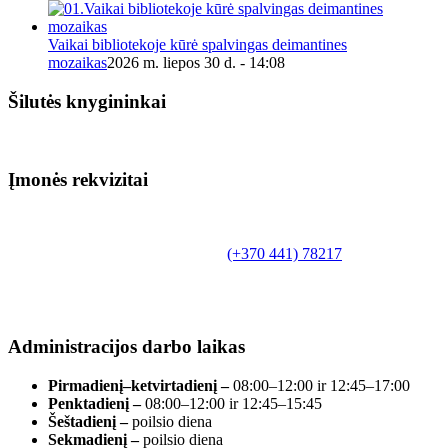
Vaikai bibliotekoje kūrė spalvingas deimantines
mozaikas
2026 m. liepos 30 d. - 14:08
Šilutės knygininkai
Įmonės rekvizitai
Biudžetinė įstaiga.
Šilutės rajono savivaldybės Fridricho
Bajoraičio viešoji biblioteka
Tilžės g. 10, LT-99172, Šilutė, tel.
(+370 441) 78217
,
el. paštas info@silutevb.lt, www.silutevb.lt
Duomenys kaupiami ir saugomi Juridinių asmenų
registre, įmonės kodas 190700188.
Administracijos darbo laikas
Pirmadienį–ketvirtadienį –
08:00–12:00 ir 12:45–17:00
Penktadienį –
08:00–12:00 ir 12:45–15:45
Šeštadienį –
poilsio diena
Sekmadienį –
poilsio diena