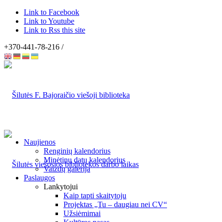
Link to Facebook
Link to Youtube
Link to Rss this site
+370-441-78-216 /
Naujienos
Renginių kalendorius
Minėtinų datų kalendorius
Vaizdų galerija
Paslaugos
Lankytojui
Kaip tapti skaitytoju
Projektas „Tu – daugiau nei CV“
Užsiėmimai