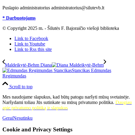
Puslapio administratorius administratorius@silutevb.lt
* Darbuotojams
© Copyright 2025 m. - Šilutės F. Bajoraičio viešoji biblioteka
Link to Facebook
Link to Youtube
Link to Rss this site
Maldeikytė-Behm Diana
Stancikas Edmundas
Regimundas
Scroll to top
Mes naudojame slapukus, kad būtų patogu naršyti mūsų svetainėje.
Naršydami toliau Jūs sutinkate su mūsų privatumo politika.
Daugiau
apie privatumo politiką ir slapukus
Gerai
Nesutinku
Cookie and Privacy Settings