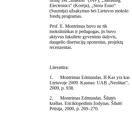
firmų 3M „Imation“ (JAV), „Samsung
Electronics“ (Korėja), „Stora Enso“
(Suomija) užsakymus bei Lietuvos mokslo
fondų programas.
Prof. E. Montrimas buvo ne tik
mokslininkas ir pedagogas, jis buvo
aktyvus fakulteto gyvenimo dalyvis,
daugelio disertacijų oponentas, projektų
recenzentas.
Literatūra:
1. Montrimas Edmundas. Iš Kas yra kas
Lietuvoje 2009. Kaunas: UAB „Neolitas“,
2009, p. 938.
2. Montrimas Edmundas. Šilutės
kraštas. Enciklopedinis žodynas. Šilutė:
Prūsija, 2000, p. 269–270.