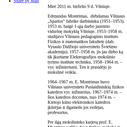
Share by Mail
Mirė 2011 m. birželio 9 d. Vilniuje.
Edmundas Montrimas, dirbdamas Vilniaus
„Spartos“ fabrike darbininku (1951–1953),
1953 m. baigė 1-ąją darbo jaunimo
vidurinę mokyklą Vilniuje. 1953–1958 m.
studijavo Vilniaus pedagoginio instituto
Fizikos ir matematikos fakultete (dab.
Vytauto Didžiojo universiteto Švietimo
akademija). 1957–1958 m. jis jau dirbo ką
tik įkurtame Elektrografijos mokslinio
tyrimo institute techniku, 1958–1964 m. –
vyr. inžinieriumi. Ten ir prasidėjo jo
mokslinė veikla.
1964–1967 m. E. Montrimas buvo
Vilniaus universiteto Puslaidininkių fizikos
katedros vyr. inžinierius, 1967–1974 m. –
šios katedros docentas, nuo 1974 m. –
Kietojo kūno elektronikos katedros
įkūrėjas ir ilgametis jos vedėjas,
profesorius.
Per ilgą mokslininko karjerą prof. E.