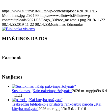
https://www.silutevb.lt/silute/wp-content/uploads/2019/11/E.-
Montrimas.jpg
253
199
https://www.silutevb.lt/silute/wp-
content/uploads/2021/05/Logo_30Proc_mazesnis.png
2019-11-22
08:14:55
2019-11-22 08:14:55
Montrimas Edmundas
MINĖTINOS DATOS
Facebook
Naujienos
Susitikimas „Kaip pakvimpa žolynais“
2026 m. rugpjūčio 6 d.
- 11:11
Traksėdžių bibliotekoje pristatyta rankdarbių paroda „Kai
kūryba pražysta“
2026 m. rugpjūčio 5 d. - 11:16