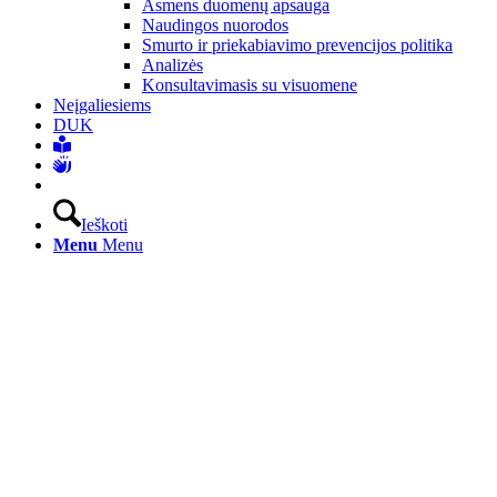
Asmens duomenų apsauga
Naudingos nuorodos
Smurto ir priekabiavimo prevencijos politika
Analizės
Konsultavimasis su visuomene
Neįgaliesiems
DUK
Ieškoti
Menu
Menu