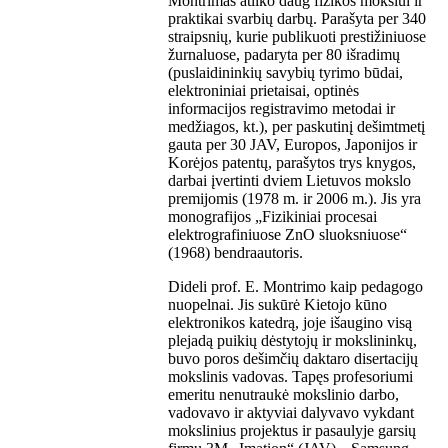
Montrimas atliko daug fizikos mokslui ir
praktikai svarbių darbų. Parašyta per 340
straipsnių, kurie publikuoti prestižiniuose
žurnaluose, padaryta per 80 išradimų
(puslaidininkių savybių tyrimo būdai,
elektroniniai prietaisai, optinės
informacijos registravimo metodai ir
medžiagos, kt.), per paskutinį dešimtmetį
gauta per 30 JAV, Europos, Japonijos ir
Korėjos patentų, parašytos trys knygos,
darbai įvertinti dviem Lietuvos mokslo
premijomis (1978 m. ir 2006 m.). Jis yra
monografijos „Fizikiniai procesai
elektrografiniuose ZnO sluoksniuose“
(1968) bendraautoris.
Dideli prof. E. Montrimo kaip pedagogo
nuopelnai. Jis sukūrė Kietojo kūno
elektronikos katedrą, joje išaugino visą
plejadą puikių dėstytojų ir mokslininkų,
buvo poros dešimčių daktaro disertacijų
mokslinis vadovas. Tapęs profesoriumi
emeritu nenutraukė mokslinio darbo,
vadovavo ir aktyviai dalyvavo vykdant
mokslinius projektus ir pasaulyje garsių