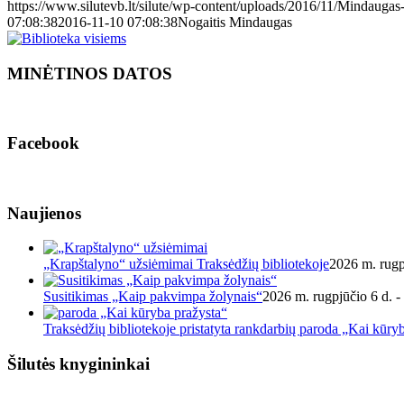
https://www.silutevb.lt/silute/wp-content/uploads/2016/11/Mindaugas-
07:08:38
2016-11-10 07:08:38
Nogaitis Mindaugas
MINĖTINOS DATOS
Facebook
Naujienos
„Krapštalyno“ užsiėmimai Traksėdžių bibliotekoje
2026 m. rugp
Susitikimas „Kaip pakvimpa žolynais“
2026 m. rugpjūčio 6 d. -
Traksėdžių bibliotekoje pristatyta rankdarbių paroda „Kai kūry
Šilutės knygininkai