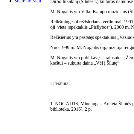
Share by Mail
Dirbo Inkaklių (Šilutės r.) kultūros namuos
M. Nogaitis yra Vilkų Kampo muziejaus (Šilu
Reikšmingesni režisieriaus įvertinimai: 1991 
oji vieta (spektaklis „Piršlybos“), 2000 m. N
Režisierius yra pastatęs spektaklius „Važiuo
Nuo 1999 m. M. Nogaitis organizuoja rengin
M. Nogaitis yra publikavęs straipsnius „Žem
kraštui – sukurta daina „Vėl į Šilutę“.
Literatūra:
1. NOGAITIS, Mindaugas. Anketa Šilutės perso
biblioteka, 2016]. 2 p.