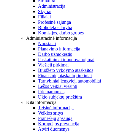
Struktūra
Administracija
Skyriai
Filialai
Profesinė sąjunga
Bibliotekos taryba
Komisijos, darbo grupės
Administracinė informacija
Nuostatai
Planavimo informacija
Darbo užmokestis
Paskatinimai ir apdovanojimai
Viešieji pirkimai
Biudžeto vykdymo ataskaitos
Finansinių ataskaitų rinkiniai
Tarnybiniai lengvieji automobiliai
Lėšos veiklai viešinti
Prieinamumas
Ūkio subjektų priežiūra
Kita informacija
Teisinė informacija
Veiklos sritys
Pranešėjų apsauga
Korupcijos prevencija
Atviri duomenys