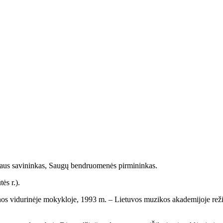
jaus savininkas, Saugų bendruomenės pirmininkas.
ės r.).
 vidurinėje mokykloje, 1993 m. – Lietuvos muzikos akademijoje režisū