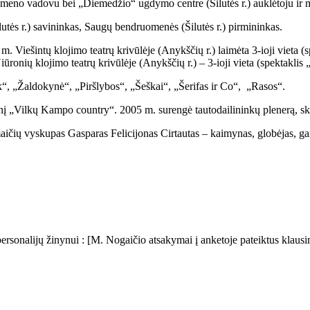
e meno vadovu bei „Diemedžio“ ugdymo centre (Šilutės r.) auklėtoju ir 
tės r.) savininkas, Saugų bendruomenės (Šilutės r.) pirmininkas.
m. Viešintų klojimo teatrų krivūlėje (Anykščių r.) laimėta 3-ioji vieta 
iūronių klojimo teatrų krivūlėje (Anykščių r.) – 3-ioji vieta (spektaklis 
k“, „Žaldokynė“, „Piršlybos“, „Šeškai“, „Šerifas ir Co“, „Rasos“.
į „Vilkų Kampo country“. 2005 m. surengė tautodailininkų plenerą, sk
aičių vyskupas Gasparas Felicijonas Cirtautas – kaimynas, globėjas, ga
nalijų žinynui : [M. Nogaičio atsakymai į anketoje pateiktus klausimus