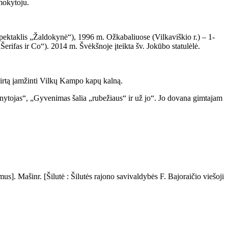
mokytoju.
(spektaklis „Žaldokynė“), 1996 m. Ožkabaliuose (Vilkaviškio r.) – 1-
„Šerifas ir Co“). 2014 m. Švėkšnoje įteikta šv. Jokūbo statulėlė.
irtą įamžinti Vilkų Kampo kapų kalną.
nytojas“, „Gyvenimas šalia „rubežiaus“ ir už jo“. Jo dovana gimtajam
]. Mašinr. [Šilutė : Šilutės rajono savivaldybės F. Bajoraičio viešoji