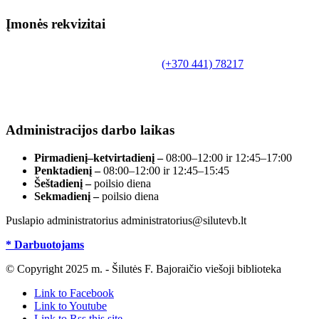
Įmonės rekvizitai
Biudžetinė įstaiga.
Šilutės rajono savivaldybės Fridricho Bajoraičio
Tilžės g. 10, LT-99172, Šilutė, tel.
(+370 441) 78217
,
el. paštas info@silutevb.lt, www.silutevb.lt
Duomenys kaupiami ir saugomi Juridinių asmenų
registre, įmonės kodas 190700188.
Administracijos darbo laikas
Pirmadienį–ketvirtadienį –
08:00–12:00 ir 12:45–17:00
Penktadienį –
08:00–12:00 ir 12:45–15:45
Šeštadienį –
poilsio diena
Sekmadienį –
poilsio diena
Puslapio administratorius administratorius@silutevb.lt
* Darbuotojams
© Copyright 2025 m. - Šilutės F. Bajoraičio viešoji biblioteka
Link to Facebook
Link to Youtube
Link to Rss this site