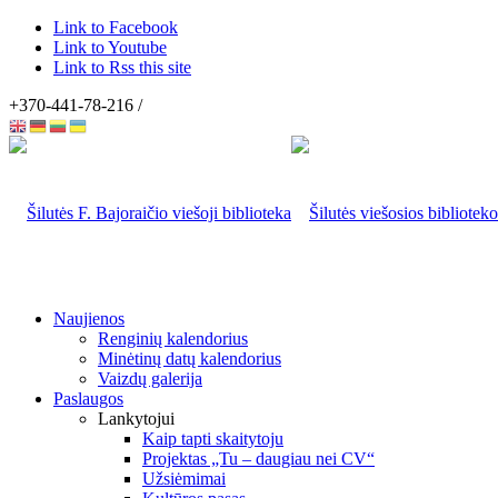
Link to Facebook
Link to Youtube
Link to Rss this site
+370-441-78-216 /
Naujienos
Renginių kalendorius
Minėtinų datų kalendorius
Vaizdų galerija
Paslaugos
Lankytojui
Kaip tapti skaitytoju
Projektas „Tu – daugiau nei CV“
Užsiėmimai