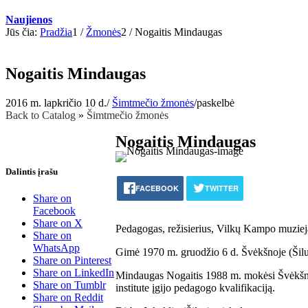
Naujienos
Jūs čia:
Pradžia
1
/
Žmonės
2
/
Nogaitis Mindaugas
Nogaitis Mindaugas
2016 m. lapkričio 10 d.
/
Šimtmečio žmonės
/
paskelbė
Back to Catalog
Šimtmečio žmonės
Nogaitis Mindaugas
Dalintis įrašu
FACEBOOK
TWITTER
Share on
Facebook
Share on X
Pedagogas, režisierius, Vilkų Kampo muzie
Share on
WhatsApp
Gimė 1970 m. gruodžio 6 d. Švėkšnoje (Šilut
Share on Pinterest
Share on LinkedIn
Mindaugas Nogaitis 1988 m. mokėsi Švėkšnos
Share on Tumblr
institute įgijo pedagogo kvalifikaciją.
Share on Reddit