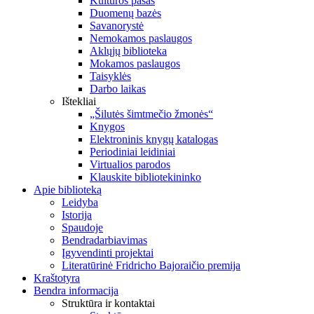
Kultūros pasas
Duomenų bazės
Savanorystė
Nemokamos paslaugos
Aklųjų biblioteka
Mokamos paslaugos
Taisyklės
Darbo laikas
Ištekliai
„Šilutės šimtmečio žmonės“
Knygos
Elektroninis knygų katalogas
Periodiniai leidiniai
Virtualios parodos
Klauskite bibliotekininko
Apie biblioteką
Leidyba
Istorija
Spaudoje
Bendradarbiavimas
Įgyvendinti projektai
Literatūrinė Fridricho Bajoraičio premija
Kraštotyra
Bendra informacija
Struktūra ir kontaktai