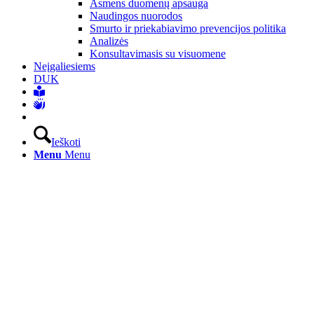
Asmens duomenų apsauga
Naudingos nuorodos
Smurto ir priekabiavimo prevencijos politika
Analizės
Konsultavimasis su visuomene
Neįgaliesiems
DUK
Ieškoti
Menu
Menu