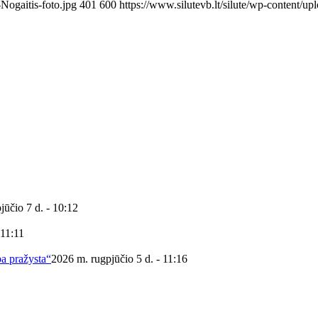
Nogaitis-foto.jpg
401
600
https://www.silutevb.lt/silute/wp-content
jūčio 7 d. - 10:12
 11:11
ba pražysta“
2026 m. rugpjūčio 5 d. - 11:16