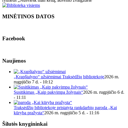
rytmetis „Nušviesk man kelią, advento žvaigždele“
MINĖTINOS DATOS
Facebook
Naujienos
„Krapštalyno“ užsiėmimai Traksėdžių bibliotekoje
2026 m.
rugpjūčio 7 d. - 10:12
Susitikimas „Kaip pakvimpa žolynais“
2026 m. rugpjūčio 6 d.
- 11:11
Traksėdžių bibliotekoje pristatyta rankdarbių paroda „Kai
kūryba pražysta“
2026 m. rugpjūčio 5 d. - 11:16
Šilutės knygininkai