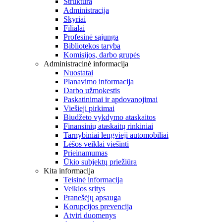
Struktūra
Administracija
Skyriai
Filialai
Profesinė sąjunga
Bibliotekos taryba
Komisijos, darbo grupės
Administracinė informacija
Nuostatai
Planavimo informacija
Darbo užmokestis
Paskatinimai ir apdovanojimai
Viešieji pirkimai
Biudžeto vykdymo ataskaitos
Finansinių ataskaitų rinkiniai
Tarnybiniai lengvieji automobiliai
Lėšos veiklai viešinti
Prieinamumas
Ūkio subjektų priežiūra
Kita informacija
Teisinė informacija
Veiklos sritys
Pranešėjų apsauga
Korupcijos prevencija
Atviri duomenys