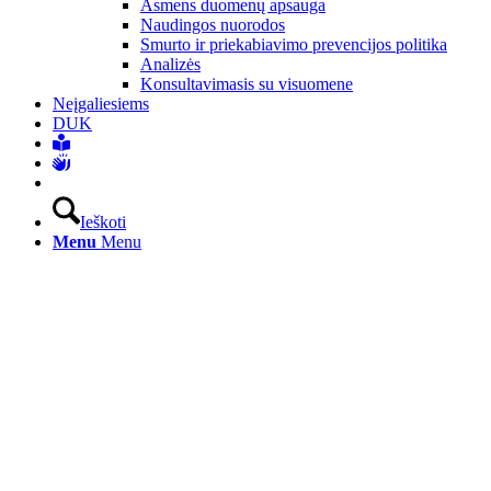
Asmens duomenų apsauga
Naudingos nuorodos
Smurto ir priekabiavimo prevencijos politika
Analizės
Konsultavimasis su visuomene
Neįgaliesiems
DUK
Ieškoti
Menu
Menu