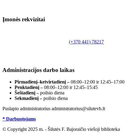
Įmonės rekvizitai
Biudžetinė įstaiga.
Šilutės rajono savivaldybės Fridricho
Bajoraičio viešoji biblioteka
Tilžės g. 10, LT-99172, Šilutė, tel.
(+370 441) 78217
,
el. paštas info@silutevb.lt, www.silutevb.lt
Duomenys kaupiami ir saugomi Juridinių asmenų
registre, įmonės kodas 190700188.
Administracijos darbo laikas
Pirmadienį–ketvirtadienį –
08:00–12:00 ir 12:45–17:00
Penktadienį –
08:00–12:00 ir 12:45–15:45
Šeštadienį –
poilsio diena
Sekmadienį –
poilsio diena
Puslapio administratorius administratorius@silutevb.lt
* Darbuotojams
© Copyright 2025 m. - Šilutės F. Bajoraičio viešoji biblioteka