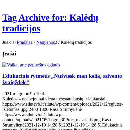
Tag Archive for: Kalėdų
tradicijos
Jūs čia:
Pradžia
1
/
Naujienos
2
/
Kalėdų tradicijos
Įrašai
Edukacinis rytmetis „Nušviesk man kelią, advento
žvaigždele“
2021 m. gruodžio 10 d.
Kalėdos – neabejotinai viena mėgstamiausių ir labiausiai…
https://www.silutevb.lt/silute/wp-content/uploads/2021/12/eglutes-
iziebimas..jpg
2400
1800
Rasa Strumylienė
https://www.silutevb.lt/silute/wp-
content/uploads/2021/05/Logo_30Proc_mazesnis.png
Rasa
Strumylienė
2021-12-10 14:28:51
2021-12-10 14:28:51
Edukacinis