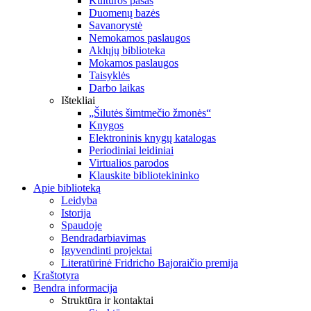
Kultūros pasas
Duomenų bazės
Savanorystė
Nemokamos paslaugos
Aklųjų biblioteka
Mokamos paslaugos
Taisyklės
Darbo laikas
Ištekliai
„Šilutės šimtmečio žmonės“
Knygos
Elektroninis knygų katalogas
Periodiniai leidiniai
Virtualios parodos
Klauskite bibliotekininko
Apie biblioteką
Leidyba
Istorija
Spaudoje
Bendradarbiavimas
Įgyvendinti projektai
Literatūrinė Fridricho Bajoraičio premija
Kraštotyra
Bendra informacija
Struktūra ir kontaktai