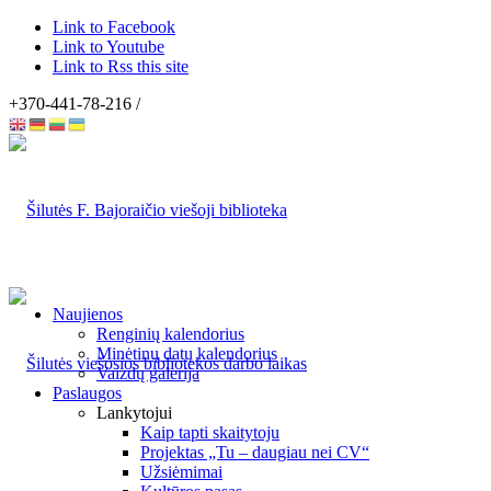
Link to Facebook
Link to Youtube
Link to Rss this site
+370-441-78-216 /
Naujienos
Renginių kalendorius
Minėtinų datų kalendorius
Vaizdų galerija
Paslaugos
Lankytojui
Kaip tapti skaitytoju
Projektas „Tu – daugiau nei CV“
Užsiėmimai