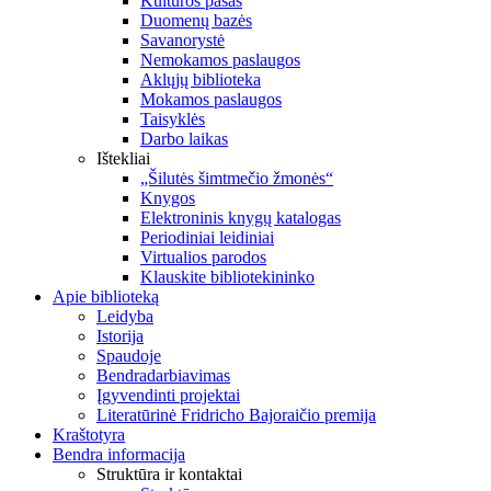
Kultūros pasas
Duomenų bazės
Savanorystė
Nemokamos paslaugos
Aklųjų biblioteka
Mokamos paslaugos
Taisyklės
Darbo laikas
Ištekliai
„Šilutės šimtmečio žmonės“
Knygos
Elektroninis knygų katalogas
Periodiniai leidiniai
Virtualios parodos
Klauskite bibliotekininko
Apie biblioteką
Leidyba
Istorija
Spaudoje
Bendradarbiavimas
Įgyvendinti projektai
Literatūrinė Fridricho Bajoraičio premija
Kraštotyra
Bendra informacija
Struktūra ir kontaktai