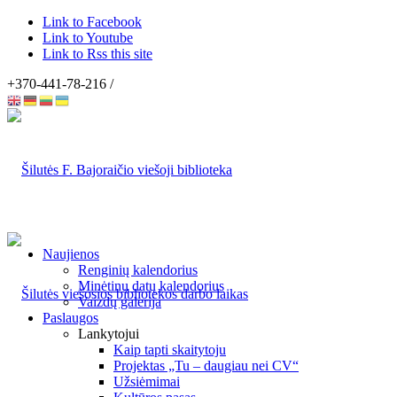
Link to Facebook
Link to Youtube
Link to Rss this site
+370-441-78-216 /
Naujienos
Renginių kalendorius
Minėtinų datų kalendorius
Vaizdų galerija
Paslaugos
Lankytojui
Kaip tapti skaitytoju
Projektas „Tu – daugiau nei CV“
Užsiėmimai