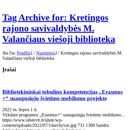
Tag Archive for: Kretingos
rajono savivaldybės M.
Valančiaus viešoji biblioteka
Jūs čia:
Pradžia
1
/
Naujienos
2
/
Kretingos rajono savivaldybės M.
Valančiaus viešoji biblioteka
Įrašai
Bibliotekininkai tobulino kompetencijas „Erasmus
+“ suaugusiųjų švietimo mobilumo projekte
2022 m. liepos 1 d.
Vykdant programos „Erasmus+“ suaugusiųjų švietimo mobilumo…
https://www.silutevb.lt/silute/wp-
content/uploads/2022/07/14archyvas.jpg
731
1300
Sandra