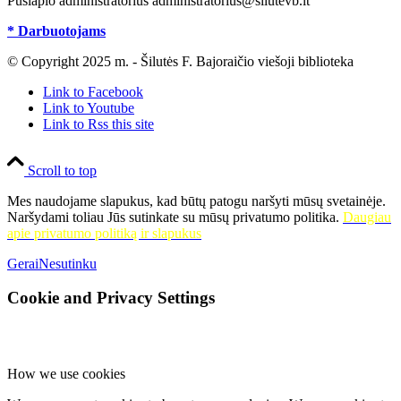
Puslapio administratorius administratorius@silutevb.lt
* Darbuotojams
© Copyright 2025 m. - Šilutės F. Bajoraičio viešoji biblioteka
Link to Facebook
Link to Youtube
Link to Rss this site
Scroll to top
Mes naudojame slapukus, kad būtų patogu naršyti mūsų svetainėje.
Naršydami toliau Jūs sutinkate su mūsų privatumo politika.
Daugiau
apie privatumo politiką ir slapukus
Gerai
Nesutinku
Cookie and Privacy Settings
How we use cookies