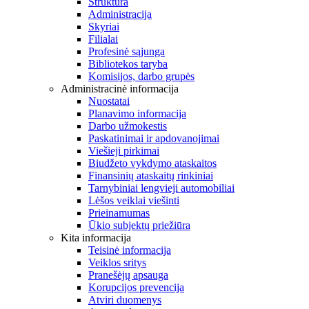
Struktūra
Administracija
Skyriai
Filialai
Profesinė sąjunga
Bibliotekos taryba
Komisijos, darbo grupės
Administracinė informacija
Nuostatai
Planavimo informacija
Darbo užmokestis
Paskatinimai ir apdovanojimai
Viešieji pirkimai
Biudžeto vykdymo ataskaitos
Finansinių ataskaitų rinkiniai
Tarnybiniai lengvieji automobiliai
Lėšos veiklai viešinti
Prieinamumas
Ūkio subjektų priežiūra
Kita informacija
Teisinė informacija
Veiklos sritys
Pranešėjų apsauga
Korupcijos prevencija
Atviri duomenys