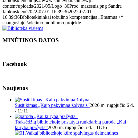
Jablonskienė
https://www.silutevb.lt/silute/wp-
content/uploads/2021/05/Logo_30Proc_mazesnis.png
Sandra
Jablonskienė
2022-07-01 16:39:36
2022-07-01
16:39:36
Bibliotekininkai tobulino kompetencijas „Erasmus +“
suaugusiųjų švietimo mobilumo projekte
MINĖTINOS DATOS
Facebook
Naujienos
Susitikimas „Kaip pakvimpa žolynais“
2026 m. rugpjūčio 6 d.
- 11:11
Traksėdžių bibliotekoje pristatyta rankdarbių paroda „Kai
kūryba pražysta“
2026 m. rugpjūčio 5 d. - 11:16