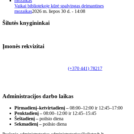
Vaikai bibliotekoje kūrė spalvingas deimantines
mozaikas
2026 m. liepos 30 d. - 14:08
Šilutės knygininkai
Įmonės rekvizitai
Biudžetinė įstaiga.
Šilutės rajono savivaldybės Fridricho
Bajoraičio viešoji biblioteka
Tilžės g. 10, LT-99172, Šilutė, tel.
(+370 441) 78217
,
el. paštas info@silutevb.lt, www.silutevb.lt
Duomenys kaupiami ir saugomi Juridinių asmenų
registre, įmonės kodas 190700188.
Administracijos darbo laikas
Pirmadienį–ketvirtadienį –
08:00–12:00 ir 12:45–17:00
Penktadienį –
08:00–12:00 ir 12:45–15:45
Šeštadienį –
poilsio diena
Sekmadienį –
poilsio diena