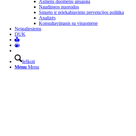
Asmens duomenų apsauga
Naudingos nuorodos
Smurto ir priekabiavimo prevencijos politika
Analizės
Konsultavimasis su visuomene
Neįgaliesiems
DUK
Ieškoti
Menu
Menu